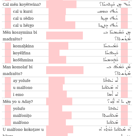
Cal mën koyëtwina?
Vad sitter vi på?
ܥܰܠ ܡܷܢ ܟܳܝܷܬܘܝܢܰܐ؟
cal u kursi
på stolen
ܥܰܠ ܐܘ ܟܘܪܣܝ
cal u sëdro
i klassen
ܥܰܠ ܐܘ ܣܷܕܪܐ
cal u hërgo
på lektionerna
ܥܰܠ ܐܘ ܗܷܪܓܐ
Mën kosaymina bi
ܡܷܢ ܟܳܣܰܝܡܝܢܰܐ ܒܝ
Vad gör vi i skolan?
madrašto?
ܡܰܕܪܰܫܬܐ؟
komaḥkina
vi berättar
ܟܳܡܰܚܟܝܢܰܐ
koyëlfina
vi lär
ܟܳܝܷܠܦܝܢܰܐ
kofëhmina
vi förstår
ܟܳܦܷܗܡܝܢܰܐ
Man komolaf bi
ܡܰܢ ܟܳܡܳܠܰܦ ܒܝ
Vem lär ut i skolan?
madrašto?
ܡܰܕܪܰܫܬܐ؟
ay yolufe
eleverna
ܐܰܝ ܝܳܠܘܦܶܐ
u malfono
läraren
ܐܘ ܡܰܠܦܳܢܐ
i emo
mamman
ܐܝ ܐܶܡܐ
Mën yo u Aday?
Vad är Aday?
ܡܷܢ ܝܐ ܐܘ ܐܰܕܰܝ؟
yolufo
en elev
ܝܳܠܘܦܐ
malfoniṯo
en lärarinna
ܡܰܠܦܳܢܝܬ݂ܐ
malfono
en lärare
ܡܰܠܦܳܢܐ
U malfono kokoṯaw u
Läraren skriver
ܐܘ ܡܰܠܦܳܢܐ ܟܳܟܳܬ݂ܰܘ ܐܘ