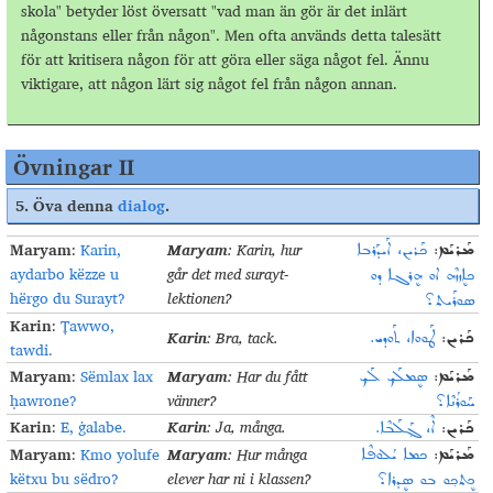
skola" betyder löst översatt "vad man än gör är det inlärt
någonstans eller från någon". Men ofta används detta talesätt
för att kritisera någon för att göra eller säga något fel. Ännu
viktigare, att någon lärt sig något fel från någon annan.
Övningar II
5.
Öva denna
dialog
.
Maryam
Maryam
:
Karin,
:
Karin, hur
ܟܰܪܝܢ، ܐܰܝܕܰܪܒܐ
:
ܡܰܪܝܰܡ
aydarbo këzze u
går det med surayt-
ܟܐܷܙܙܶܗ ܐܘ ܗܷܪܓܐ ܕܘ
hërgo du Surayt?
lektionen
?
ܣܘܪܰܝܬ؟
Karin
:
Ṭawwo,
Karin
:
Bra, tack
.
ܛܰܘܘܐ، ܬܰܘܕܝ.
:
ܟܰܪܝܢ
tawdi.
Maryam
Maryam
:
Sëmlax lax
:
Har du fått
ܣܷܡܠܰܟ݂ ܠܰܟ݂
:
ܡܰܪܝܰܡ
ḥawrone?
vänner
?
ܚܰܘܪܳܢܶܐ؟
Karin
Karin
:
E, ġalabe.
:
Ja, många
.
ܐܶ، ܓ݂ܰܠܰܒܶܐ.
:
ܟܰܪܝܢ
Maryam
Maryam
:
Kmo yolufe
:
Hur många
ܟܡܐ ܝܳܠܘܦܶܐ
:
ܡܰܪܝܰܡ
këtxu bu sëdro?
elever har ni i klassen
?
ܟܷܬܟ݂ܘ ܒܘ ܣܷܕܪܐ؟