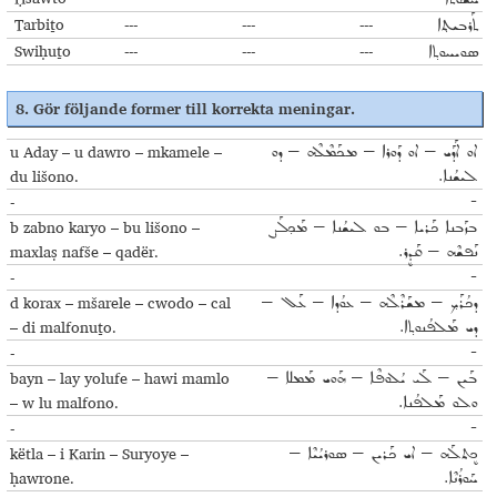
Tarbiṯo
---
---
---
ܬܰܪܒܝܬ݂ܐ
Swiḥuṯo
---
---
---
ܣܘܝܚܘܬ݂ܐ
8.
Gör följande former till korrekta meningar
.
u Aday – u dawro – mkamele –
ܐܘ ܐܰܕܰܝ – ܐܘ ܕܰܘܪܐ – ܡܟܰܡܶܠܶܗ – ܕܘ
du lišono.
ܠܝܫܳܢܐ.
-
-
b zabno karyo – bu lišono –
ܒܙܰܒܢܐ ܟܰܪܝܐ – ܒܘ ܠܝܫܳܢܐ – ܡܰܟ݂ܠܰܨ
maxlaṣ nafše – qadër.
ܢܰܦܫܶܗ – ܩܰܕܷܪ.
-
-
d korax – mšarele – cwodo – cal
ܕܟܳܪܰܟ݂ – ܡܫܰܪܶܠܶܗ – ܥܘܳܕܐ – ܥܰܠ –
– di malfonuṯo.
ܕܝ ܡܰܠܦܳܢܘܬ݂ܐ.
-
-
bayn – lay yolufe – hawi mamlo
ܒܰܝܢ – ܠܰܝ ܝܳܠܘܦܶܐ – ܗܰܘܝ ܡܰܡܠܐ –
– w lu malfono.
ܘܠܘ ܡܰܠܦܳܢܐ.
-
-
këtla – i Karin – Suryoye –
ܟܷܬܠܰܗ – ܐܝ ܟܰܪܝܢ – ܣܘܪܝܳܝܶܐ –
ḥawrone.
ܚܰܘܪܳܢܶܐ.