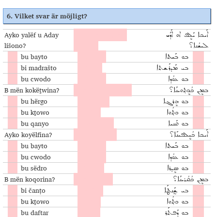
6.
Vilket svar är möjligt
?
Ayko yalëf u Aday
Var lärde sig Aday
ܐܰܝܟܐ ܝܰܠܷܦ ܐܘ ܐܰܕܰܝ
lišono?
språket?
ܠܝܫܳܢܐ؟
bu bayto
i hemmet
ܒܘ ܒܰܝܬܐ
bi madrašto
i skolan
ܒܝ ܡܰܕܪܰܫܬܐ
bu cwodo
på jobbet
ܒܘ ܥܘܳܕܐ
B mën kokëṯwina?
Vad skriver vi med?
ܒܡܷܢ ܟܳܟܷܬ݂ܘܝܢܰܐ؟
bu hërgo
i lektionen
ܒܘ ܗܷܪܓܐ
bu kṯowo
i boken
ܒܘ ܟܬ݂ܳܘܐ
bu qanyo
med pennan
ܒܘ ܩܰܢܝܐ
Ayko koyëlfina?
Var lär vi oss?
ܐܰܝܟܐ ܟܳܝܷܠܦܝܢܰܐ؟
bu bayto
i hemmet
ܒܘ ܒܰܝܬܐ
bu cwodo
på jobbet
ܒܘ ܥܘܳܕܐ
bu sëdro
i klassen
ܒܘ ܣܷܕܪܐ
B mën koqorina?
Vad läser vi?
ܒܡܷܢ ܟܳܩܳܪܝܢܰܐ؟
bi čanṭo
i väskan
ܒܝ ܫ̰ܰܢܛܰܐ
bu kṯowo
i boken
ܒܘ ܟܬ݂ܳܘܐ
bu daftar
i häftet
ܒܘ ܕܰܦܬܰܪ