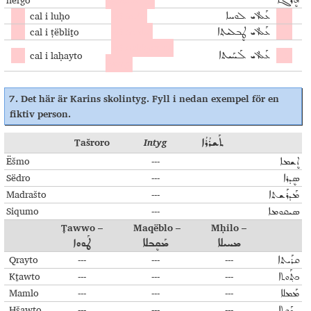
hërgo
lektionen ...
ܗܷܪܓܐ
cal i luḥo
på tavla
ܥܰܠ ܐܝ ܠܘܚܐ
cal i ṭëbliṯo
på bordet
ܥܰܠ ܐܝ ܛܷܒܠܝܬ݂ܐ
på suddgummi,
cal i laḥayto
ܥܰܠ ܐܝ ܠܰܚܰܝܬܐ
svamp
7.
Det här är Karins skolintyg. Fyll i nedan exempel för en
fiktiv person
.
Tašroro
Intyg
ܬܰܫܪܳܪܳܐ
Ëšmo
---
ܐܷܫܡܐ
Sëdro
---
ܣܷܕܪܐ
Madrašto
---
ܡܰܕܪܰܫܬܐ
Siqumo
---
ܣܝܩܘܡܐ
Ṭawwo –
Maqëblo –
Mḥilo –
ܡܚܝܠܐ
ܡܰܩܷܒܠܐ
ܛܰܘܘܐ
Qrayto
---
---
---
ܩܪܰܝܬܐ
Kṯawto
---
---
---
ܟܬ݂ܰܘܬܐ
Mamlo
---
---
---
ܡܰܡܠܐ
Ḥšawto
---
---
---
ܚܫܰܘܬܐ