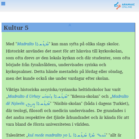
Kultur 5
Med "
Madrašto
" kan man syfta på olika slags skolor.
ܡܰܕܪܰܫܬܐ
Historiskt användes det mest för att hänvisa till kyrkoskolan,
som ofta drevs av den lokala kyrkan och där studenter, som ofta
började från fyraårsåldern, undervisades syriska och
kyrkopsalmer. Detta hände mestadels på lördag eller söndag,
men det kunde också ske under vardagar efter skolan.
Viktiga historiska assyriska/syrianska heltidsskolor har varit
„
Madrašto d Urhoy
“ "Edessa-skolan" och „
Madrašto
ܡܰܕܪܰܫܬܐ ܕܐܘܪܗܳܝ
d
ë
Nṣiwën
" "Nisibis-skolan" (båda i dagens Turkiet),
ܡܰܕܪܰܫܬܐ ܕܷܢܨܝܘܷܢ
där teologi, filosofi och medicin undervisades. De grundades i
det andra respektive det fjärde århundradet och är kända för att
vara bland de första universiteten i världen.
Talesättet „
kul mede madrašto yo
" "allt är
ܟܺܘܠ ܡܶܕܳܐ ܡܰܕܪܰܫܬܐ ܝܐ