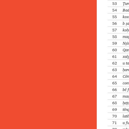
53
Ṭur
54
Bad
55
ko
56
b ṣ
57
koḥ
58
maḏ
59
Nṣi
60
Qam
61
xal
62
u t
63
ḥar
64
Cër
65
com
66
bë f
67
maq
68
ḥeṯ
69
tën
70
lat
71
u f