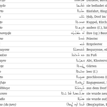
ciṯo
Diözese, Bist
ܡܰܪܥܝܬܐ
ayšo
sie befindet si
ܟܳܦܰܝܫܐ
rto
Einfahrt, Eing
ܥܒܰܪܬܐ
ḥ
Ḥaḥ, Dorf im 
ܚܰܐܚ
ṯo
Kuppel, Kirc
ܩܘܒܬ݂ܐ
to
anders (f.), h
ܦܪܷܫܬܐ
morayḏa
ihre (sg.) Bau
ܐܘ ܥܡܳܪܰܝܕ݂ܰܗ
no
Priester
ܟܳܗܢܐ
i
Erzpriester
ܟ݂ܳܪܝ
usyone
Bequsyone, ei
ܒܶܩܘܣܝܳܢܶܐ
halxo
zu Fuß
ܒܘ ܗܰܠܟ݂ܐ
dayro
Abt, Klosterv
ܪܝܫܕܰܝܪܐ
oṯe
Gärten
ܓܰܢܬ݂ܐ
o
leer (f.)
ܟ݂ܠܝܬ݂ܐ
rto
geschlossen (f
ܣܟ݂ܷܪܬܐ
ifuṯo
Engagement, 
ܝܰܨܝܦܘܬ݂ܐ
ëbboye
aus dem Dorf
ܒܰܕܷܒܒܳܝܶܐ
cmro
sie wurde neu
ܡܬܰܥܡܪܐ ܡܶܐ ܚܰܬ݂ܐ
dlo
sie wurde auf
ܡܥܰܕܠܐ
no (du ṭuro)
(Berg)spitze, 
ܩܰܪܢܐ (ܕܘ ܛܘܪܐ)