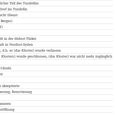
licher Teil des Turabdins
Dorf im Turabdin
macht Dienst
 Berges)
f)
dt in der Südost-Türkei
adt in Nordost-Syrien
, d.h. es (das Kloster) wurde verlassen
s Klosters) wurde geschlossen, (das Kloster) war nicht mehr zugänglich
 Cërnës
nt
r akzeptierte
erung, Renovierung
sammen
eröffnung