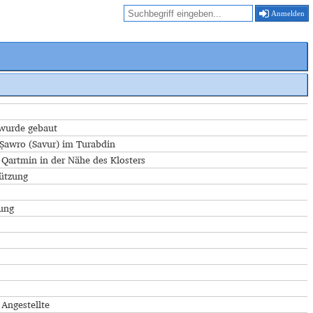
Anmelden
 wurde gebaut
 Ṣawro (Savur) im Turabdin
Qartmin in der Nähe des Klosters
tützung
ung
, Angestellte