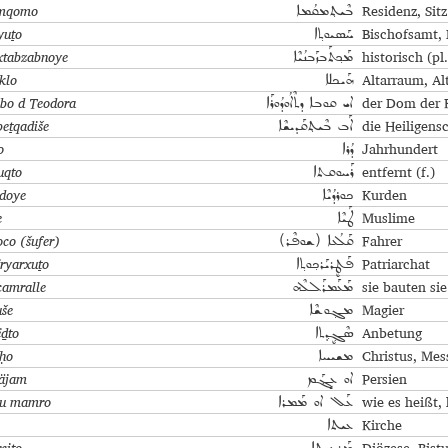
ṯmqomo
Residenz, Sitz
ܒܶܝܬ݂ܡܩܳܡܐ
yuṯo
Bischofsamt, 
ܚܰܣܝܘܬ݂ܐ
tabzabnoye
historisch (pl.
ܡܰܟ݂ܬܰܒܙܰܒܢܳܝܶܐ
klo
Altarraum, Al
ܗܰܝܟܠܐ
ubo d Teodora
der Dom der 
ܐܝ ܩܘܒܐ ܕܬܶܐܳܘܕܳܘܪܰܐ
beṯqadiše
die Heiligens
ܐܰܒ ܒܶܝܬ݂ܩܰܕܝܫܶܐ
o
Jahrhundert
ܕܳܪܐ
uqto
entfernt (f.)
ܪܰܚܘܩܬܐ
doye
Kurden
ܟܘܪܕܳܝܶܐ
e
Muslime
ܛܰܝܶܐ
oco (šufer)
Fahrer
ܩܰܠܳܥܐ (ܫܘܦܶܪ)
ëryarxuṯo
Patriarchat
ܦܰܛܷܪܝܰܪܟ݂ܘܬ݂ܐ
amralle
sie bauten sie
ܡܰܥܰܡܪܰܠܠܶܗ
še
Magier
ܡܓ݂ܘܫܶܐ
ëḏto
Anbetung
ܣܶܓ݂ܷܕ݂ܬܐ
ḥo
Christus, Mes
ܡܫܝܚܐ
äjam
Persien
ܐܘ ܥܱܔܰܡ
 u mamro
wie es heißt,
ܥܰܠ ‌ܐܘ ܡܰܡܪܐ
Kirche
ܥܝܬܐ