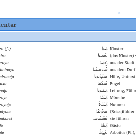
entar
ro (f.)
Kloster
ܕܰܝܪܐ
iro
(das Kloster)
ܥܰܡܝܪܐ
royo
aus der Stadt
ܨܰܘܪܳܝܐ
tminoyo
aus dem Dorf 
ܩܰܪܬܡܝܢܳܝܐ
dronuṯo
Hilfe, Unters
ܡܥܰܕܪܳܢܘܬ݂ܐ
axo
Engel
ܡܰܠܰܟ݂ܐ
onuṯo
Leitung, Führ
ܪܝܫܳܢܘܬ݂ܐ
roye
Mönche
ܕܰܝܪܳܝܶܐ
royoṯe
Nonnen
ܕܰܝܪܳܝܳܬ݂ܶܐ
dyone
(Reise)führer
ܡܗܰܕܝܳܢܶܐ
akarxi
sie führen
ܟܳܡܰܟܰܪܟ݂ܝ
fe
Gäste
ܕ݂ܰܝܦܶܐ
ole
Arbeiter (Pl.)
ܫܰܓ݂ܳܠܶܐ