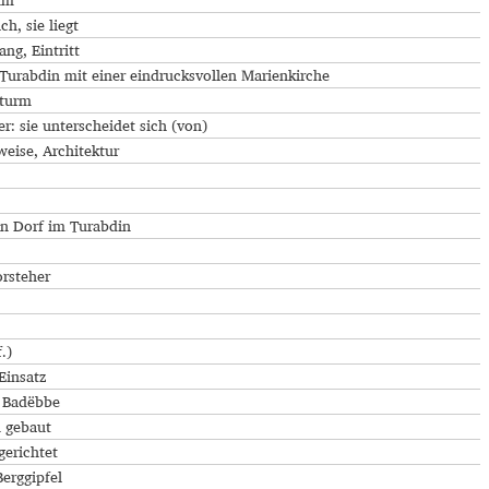
um
ch, sie liegt
ang, Eintritt
Turabdin mit einer eindrucksvollen Marienkirche
hturm
ier: sie unterscheidet sich (von)
weise, Architektur
n Dorf im Turabdin
orsteher
.)
Einsatz
 Badëbbe
 gebaut
gerichtet
Berggipfel