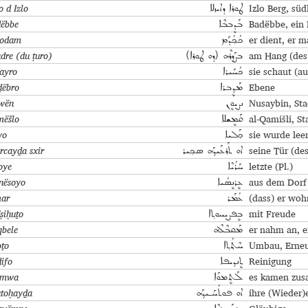
o d Izlo
Izlo Berg, süd
ܛܘܪܐ ܕܐܝܙܠܐ
ëbbe
Badëbbe, ein 
ܒܰܕܷܒܒܶܐ
xodam
er dient, er 
ܟܳܟ݂ܳܕܰܡ
adre (du ṭuro)
am Hang (des
ܒܨܰܕܪܶܗ (ܕܘ ܛܘܪܐ)
ayro
sie schaut (au
ܟܳܚܰܝܪܐ
ëbro
Ebene
ܡܰܕ݂ܷܒܪܐ
wën
Nusaybin, Sta
ܢܨܝܘܷܢ
ëšlo
al-Qamišli, St
ܩܰܡܷܫܠܐ
yo
sie wurde leer
ܟ݂ܰܠܝܐ
arcayḏa sxir
seine Tür (de
ܐܘ ܬܰܪܥܰܝܕ݂ܰܗ ܣܟ݂ܝܪ
oye
letzte (Pl.)
ܚܰܪܳܝܶܐ
nësoyo
aus dem Dorf
ܥܷܪܢܷܣܳܝܐ
ar
(dass) er woh
ܥܳܡܰܪ
ṣiḥuṯo
mit Freude
ܒܷܦܨܝܚܘܬ݂ܐ
bele
er nahm an, e
ܡܰܩܒܶܠܶܗ
oṯo
Umbau, Erneu
ܚܶܬ݂ܳܬ݂ܐ
ḏifo
Reinigung
ܬܷܢܕ݂ܝܦܐ
ëmwa
es kamen zu
ܠܰܬܷܡܘܰܐ
utoḥayḏa
ihre (Wieder)
ܐܘ ܦܘܬܳܚܰـܝܕ݂ܰܗ