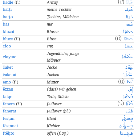
badle
(f.)
Anzug
ܒܰܕܠܶܐ
(ܐܰܬ݂)
barṯi
meine Tochter
ܒܰܪܬ݂ܝ
barṯo
Tochter, Mädchen
ܒܰܪܬ݂ܐ
bas
nur
ܒܰܣ
bluzat
Blusen
ܒܠܘܙܰܬ
bluze
(f.)
Bluse
ܒܠܘܙܶܐ
(ܐܰܬ݂)
ciqo
eng
ܥܝܩܐ
Jugendliche; junge
clayme
ܥܠܰܝܡܶܐ
Männer
čaket
Jacke
ܫ̰ܰܟܶܬ
čaketat
Jacken
ܫ̰ܰܟܶܬܰܬ
emo
(f.)
Mutter
ܐܶܡܐ
(ܐܰܬ݂)
ëzzan
(dass) wir gehen
ܐܷܙܙܰܢ
falqe
Teile, Stücke
ܦܰܠܩܶܐ
fanera
(f.)
Pullover
ܦܰܢܶܪܰܐ
(ܐܰܬ݂)
fanerat
Pullover (pl.)
ܦܰܢܶܪܰܬ
fësṭan
Kleid
ܦܷܣܛܰܢ
fësṭanat
Kleider
ܦܷܣܛܰܢܰܬ
ftëḥto
offen (f.Sg.)
ܦܬܷܚܬܐ