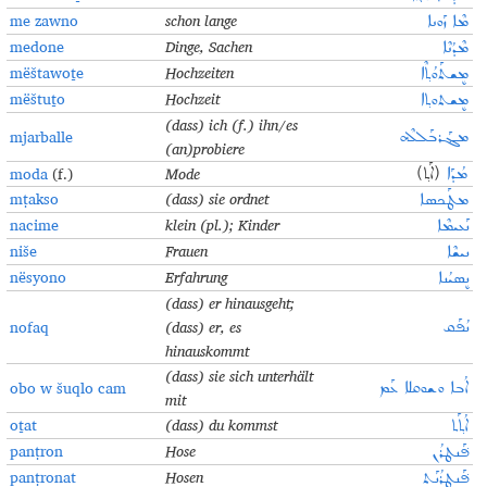
me zawno
schon lange
ܡܶܐ ܙܰܘܢܐ
medone
Dinge, Sachen
ܡܶܕܳܢܶܐ
mëštawoṯe
Hochzeiten
ܡܷܫܬܰܘܳܬ݂ܶܐ
mëštuṯo
Hochzeit
ܡܷܫܬܘܬ݂ܐ
(dass) ich (f.) ihn/es
mjarballe
ܡܔܰܪܒܰܠܠܶܗ
(an)probiere
moda
(f.)
Mode
ܡܳܕܰܐ
(ܐܰܬ݂)
mṭakso
(dass) sie ordnet
ܡܛܰܟܣܐ
nacime
klein (pl.); Kinder
ܢܰܥܝܡܶܐ
niše
Frauen
ܢܝܫܶܐ
nësyono
Erfahrung
ܢܷܣܝܳܢܐ
(dass)
er hinausgeht;
nofaq
(dass)
er, es
ܢܳܦܰܩ
hinauskommt
(dass) sie sich unterhält
obo w šuqlo cam
ܐܳܒܐ ܘܫܘܩܠܐ ܥܰܡ
mit
oṯat
(dass)
du kommst
ܐܳܬ݂ܰܬ
panṭron
Hose
ܦܰ݁ܢܛܪܳܢ
panṭronat
Hosen
ܦܰ݁ܢܛܪܳܢܰܬ