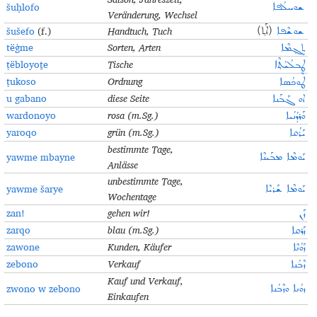
šuḥlofo
ܫܘܚܠܳܦܐ
Veränderung, Wechsel
šušefo
(f.)
Handtuch, Tuch
ܫܘܫܶܦܐ
(ܐܰܬ݂)
tëġme
Sorten, Arten
ܬܷܓ݂ܡܶܐ
ṭëbloyoṯe
Tische
ܛܷܒܠܳܝܳܬ݂ܶܐ
ṭukoso
Ordnung
ܛܘܟܳܣܐ
u gabano
diese Seite
ܐܘ ܓܰܒܰܢܐ
wardonoyo
rosa (m.Sg.)
ܘܰܪܕܳܢܳܝܐ
yaroqo
grün (m.Sg.)
ܝܰܪܳܩܐ
bestimmte Tage,
yawme mbayne
ܝܰܘܡܶܐ ܡܒܰܝܢܶܐ
Anlässe
unbestimmte Tage,
yawme šarye
ܝܰܘܡܶܐ ܫܰܪܝܶܐ
Wochentage
zan!
gehen wir!
ܙܰܢ
zarqo
blau (m.Sg.)
ܙܰܪܩܐ
zawone
Kunden, Käufer
ܙܰܘܳܢܶܐ
zebono
Verkauf
ܙܶܒܳܢܐ
Kauf und Verkauf,
zwono w zebono
ܙܘܳܢܐ ܘܙܶܒܳܢܐ
Einkaufen