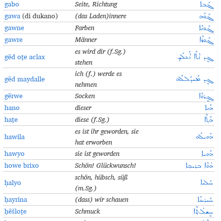
gabo
Seite, Richtung
ܓܰܒܐ
gawa
(di dukano)
(das Laden)innere
ܓܰܘܰܗ
gawne
Farben
ܓܰܘܢܶܐ
gawre
Männer
ܓܰܘܪܶܐ
es wird dir (f.Sg.)
gëd oṯe aclax
ܓܷܕ ܐܬ݂ܶܐ ܐܰܥܠܰܟ݂
stehen
ich (f.) werde es
gëd maydalle
ܓܷܕ ܡܰܝܕܰܠܠܶܗ
nehmen
gërwe
Socken
ܓܷܪܘܶܐ
hano
dieser
ܗܰܢܐ
haṯe
diese (f.Sg.)
ܗܰܬ݂ܶܐ
es ist ihr geworden
, sie
hawila
ܗܰܘܝܠܰܗ
hat erworben
hawyo
sie ist geworden
ܗܰܘܝܐ
howe brixo
Schön! Glückwunsch!
ܗܳܘܶܐ ܒܪܝܟ݂ܐ
schön, hübsch, süß
ḥalyo
ܚܰܠܝܐ
(m.Sg.)
ḥayrina
(dass)
wir schauen
ܚܰܝܪܝܢܰܐ
ḥëšloṯe
Schmuck
ܚܷܫܠܳܬ݂ܶܐ