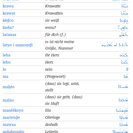
krawa
Krawatte
ܟܪܰܘܰܐ
krawat
Krawatten
ܟܪܰܘܰܬ
këḏco
sie weiß
ܟܷܐܕ݂ܥܐ
lmën?
wozu?
ܠܡܷܢ؟
lašanax
für dich (f.)
ܠܰܫܰܢܰܟ݂
es ist nicht meine
latyo i namrayḏi
ܠܰܬܝܐ ܐܝ ܢܰܡܪܰܝܕ݂ܝ
Größe, Nummer
leba
ihr Herz
ܠܶܒܰܗ
lebo
Herz
ܠܶܒܐ
lo
nein
ܠܐ
ma
(Fragewort)
ܡܰܐ
(dass)
sie legt, setzt,
maḥto
ܡܰܚܬܐ
stellt
(dass)
sie geht, (dass)
malxo
ܡܰܠܟ݂ܐ
sie läuft
manëškoyo
lila
ܡܰܢܷܫܟܳܝܐ
marwoḏe
Ohrringe
ܡܰܪܘܳܕ݂ܶܐ
mawxa
deshalb
ܡܰܘܟ݂ܰܐ
mdabroniṯo
Leiterin
ܡܕܰܒܪܳܢܝܬ݂ܐ