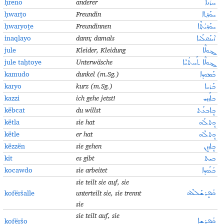
ḥreno
anderer
ܚܪܶܢܐ
ḥwarṯo
Freundin
ܚܘܰܪܬ݂ܐ
ḥwaryoṯe
Freundinnen
ܚܘܰܪܝܳܬ݂ܶܐ
inaqlayo
dann; damals
ܐܝܢܰܩܠܰܝܐ
jule
Kleider, Kleidung
ܔܘܠܶܐ
jule taḥtoye
Unterwäsche
ܔܘܠܶܐ ܬܰܚܬܳܝܶܐ
kamudo
dunkel (m.Sg.)
ܟܰܡܘܕܐ
karyo
kurz (m.Sg.)
ܟܰܪܝܐ
kazzi
ich gehe jetzt!
ܟܐܰܙܙܝ
këbcat
du willst
ܟܷܐܒܥܰܬ
këtla
sie hat
ܟܷܬܠܰܗ
këtle
er hat
ܟܷܬܠܶܗ
këzzën
sie gehen
ܟܷܐܙܙܷܢ
kit
es gibt
ܟܝܬ
kocawdo
sie arbeitet
ܟܳܥܰܘܕܐ
sie teilt sie auf, sie
kofëršalle
unterteilt sie, sie trennt
ܟܳܦܷܪܫܰܠܠܶܗ
sie
sie teilt auf, sie
kofëršo
ܟܳܦܷܪܫܐ