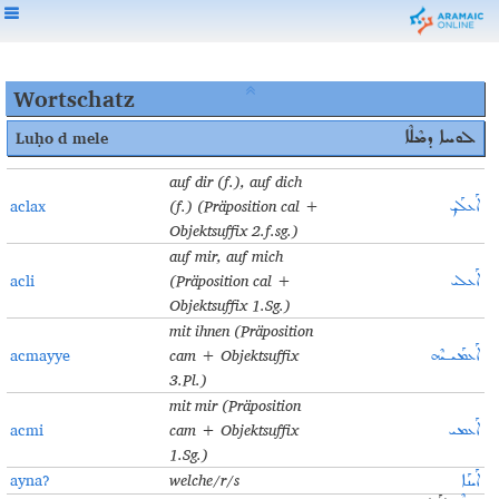
Wortschatz
Luḥo
d mele
ܠܘܚܐ ܕܡܶܠܶܐ
auf dir (f.), auf dich
aclax
(f.)
(Präposition cal +
ܐܰܥܠܰܟ݂
Objektsuffix 2.f.sg.)
auf mir, auf mich
acli
(Präposition cal +
ܐܰܥܠܝ
Objektsuffix 1.Sg.)
mit ihnen (Präposition
acmayye
cam + Objektsuffix
ܐܰܥܡܰܝـܝܶܗ
3.Pl.)
mit mir (Präposition
acmi
cam + Objektsuffix
ܐܰܥܡܝ
1.Sg.)
ayna?
welche/r/s
ܐܰܝܢܰܐ