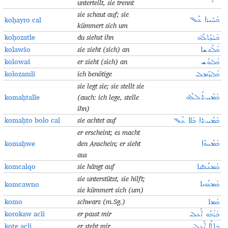
unterteilt, sie trennt
sie schaut auf; sie
koḥayro cal
ܟܳܚܰܝܪܐ ܥܰܠ
kümmert sich um
koḥozatle
du siehst ihn
ܟܳܚܳܙܰܬܠܶܗ
kolawšo
sie zieht (sich) an
ܟܳܠܰܘܫܐ
kolowaš
er zieht (sich) an
ܟܳܠܳܘܰܫ
kolozamli
ich benötige
ܟܳܠܳܙܰܡܠܝ
sie legt sie; sie stellt sie
komaḥtalle
(auch: ich lege, stelle
ܟܳܡܰܚܬܰܠܠܶܗ
ihn)
komaḥto bolo cal
sie achtet auf
ܟܳܡܰܚܬܐ ܒܳܠܐ ܥܰܠ
er erscheint; es macht
komaḥwe
den Anschein; er sieht
ܟܳܡܰܚܘܶܐ
aus
komcalqo
sie hängt auf
ܟܳܡܥܰܠܩܐ
sie unterstützt, sie hilft;
komcawno
ܟܳܡܥܰܘܢܐ
sie kümmert sich (um)
komo
schwarz (m.Sg.)
ܟܳܡܐ
korokaw acli
er passt mir
ܟܳܪܳܟܰܘ ܐܰܥܠܝ
koṯe acli
er steht mir
ܟܐܬ݂ܶܐ ܐܰܥܠܝ