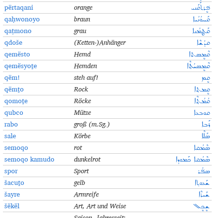
përtaqani
orange
ܦܷ݁ܪܬܰܩܰܢܝ
qaḥwonoyo
braun
ܩܰܚܘܳܢܳܝܐ
qaṭmono
grau
ܩܰܛܡܳܢܐ
qdoše
(Ketten-)Anhänger
ܩܕܳܫܶܐ
qemësto
Hemd
ܩܶܡܷܣܬܐ
qemësyoṯe
Hemden
ܩܶܡܷܣܝܳܬ݂ܶܐ
qëm!
steh auf!
ܩܷܡ
qëmṯo
Rock
ܩܷܡܬ݂ܐ
qomoṯe
Röcke
ܩܳܡܳܬ݂ܶܐ
qubco
Mütze
ܩܘܒܥܐ
rabo
groß (m.Sg.)
ܪܰܒܐ
sale
Körbe
ܣܰܠܶܐ
semoqo
rot
ܣܶܡܳܩܐ
semoqo kamudo
dunkelrot
ܣܶܡܳܩܐ ܟܰܡܘܕܐ
spor
Sport
ܣܦ݁ܳܪ
šacuṯo
gelb
ܫܰܥܘܬ݂ܐ
šayre
Armreife
ܫܰܝܪܶܐ
šëkël
Art, Art und Weise
ܫܷܟܷܠ
Saison, Jahreszeit;