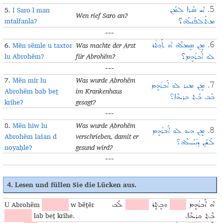
5.
I Saro l man
ܐܝ ܣܰܪܐ ܠܡܰܢ
5.
Wen rief Saro an?
mtalfanla?
ܡܬܰܠܦܰܢܠܰܗ
؟
---
6.
Mën sëmle u taxtor
Was machte der Arzt
ܡܷܢ ܣܷܡܠܶܗ ܐܘ ܬܰܟ݂ܬܳܪ
6.
lu Abrohëm?
für Abrohëm?
ܠܘ ܐܰܒܪܳܗܷܡ
؟
---
7.
Mën mir lu
Was wurde Abrohëm
ܡܷܢ ܡܝܪ ܠܘ ܐܰܒܪܳܗܷܡ
7.
Abrohëm bab beṯ
im Krankenhaus
ܒܰܒ ܒܶܬ݂ ܟܪܝܗܶܐ؟
krihe?
gesagt?
---
8.
Mën hiw lu
Was wurde Abrohëm
ܡܷܢ ܗܝܘ ܠܘ ܐܰܒܪܳܗܷܡ
8.
Abrohëm lašan d
verschrieben, damit er
ܠܰܫܰܢ ܕܢܳܝܰܚܠܶܗ؟
noyaḥle?
gesund wird?
---
4. Lesen und füllen Sie die Lücken aus.
U Abrohëm
mcayan
w bëṯër
ܐܘ ܐܰܒܪܳܗܷܡ
ܡܥܰܝܰܢ
ܘܒܷܬ݂ܷܪ
ܡܚܰܘܰܠ
ܠܰܒ
mḥawal
lab beṯ krihe.
ܒܶܬ݂ ܟܪܝܗܶܐ.