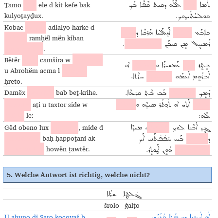
Tamo
mir
ele d kit kefe bak
ܬܰܡܐ
ܡܝܪ
ܐܶܠܶܗ ܕܟܝܬ ܟܶܦܶܐ ܒܰܟ
kulyoṯayḏux.
ܟܘܠܝܳܬ݂ܰܝܕ݂ܘܟ݂.
Kobac
fayšat
adlalyo harke d
ܟܐܒܰܥ
ܦܰܝܫܰܬ
ܐܰܕܠܰܠܝܐ ܗܰܪܟܶܐ ܕ
ܚܳܙܝܢܰܐ
ḥozina
ramḥël mën kiban
.
ܣܰܝܡܝܢܰܐ ܠܘܟ݂
ܪܰܡܚܷܠ ܡܷܢ ܟܝܒܰܢ
saymina lux
.
Bëṯër
aṯyo
camšira w
mawbela
ܒܷܬ݂ܷܪ
ܐܰܬ݂ܝܐ
ܥܰܡܫܝܪܰܐ ܘ
ܡܰܘܒܶܠܰܗ
ܐܘ
u Abrohëm acma l
qelayto
ܐܰܒܪܳܗܷܡ ܐܰܥܡܰܗ
ܠܩܶܠܰܝܬܐ
ܚܪܶܬܐ.
ḥreto.
Damëx
bramšël
bab beṯ-krihe.
ܕܰܡܷܟ݂
ܒܪܰܡܫܷܠ
ܒܰܒ ܒܶܬ݂ ܟܪܝܗܶܐ.
Adṣafro
aṯi u taxtor side w
ܐܰܕܨܰܦܪܐ
ܐܰܬ݂ܝ ܐܘ ܬܰܟ݂ܬܳܪ ܣܝܕܶܗ ܘ
ܡܷܪܠܶܗ
mërle
le:
ܠܶܗ:
Gëd obeno lux
ḥappoṯe
, mide d
ܓܷܕ ܐܳܒܶܢܐ ܠܘܟ݂
ܚܰܦ̇ܦ̇ܬ݂ܶܐ
، ܡܝܕ݂ܶܐ
komašërno
baḥ ḥappoṯani ak
ܕ
ܟܳܡܰܫܷܪܢܐ
ܒܰܚ ܚܰܦ̇ܦ̇ܬܰܢܝ ܐܰܟ
kulyoṯayḏux
howën ṭawtër.
ܟܘܠܝܳܬ݂ܰܝܕ݂ܘܟ݂
ܗܳܘܷܢ ܛܰܘܬܷܪ.
5. Welche Antwort ist richtig, welche nicht?
ܓ݂ܰܠܛܐ
ܫܪܳܠܐ
šrolo
ġalṭo
U aḥuno di Saro kocoyaš b
ܐܰܘ ܐܰܚܘܢܐ ܕܝ ܣܰܪܐ ܟܳܥܳܝܰܫ