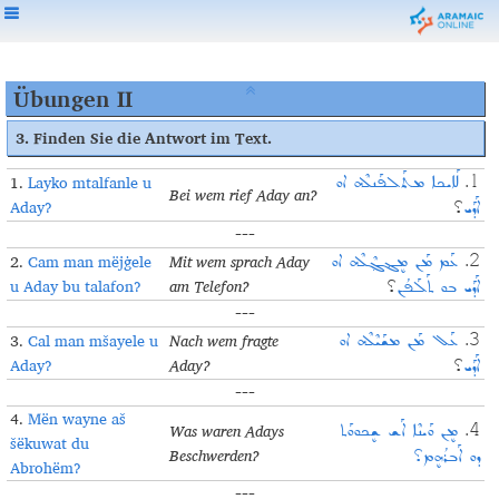
Übungen II
3. Finden Sie die Antwort im Text.
1.
Layko mtalfanle u
ܠܰܐܝܟܐ ܡܬܰܠܦܰܢܠܶܗ ܐܘ
1.
Bei wem rief Aday an?
Aday?
ܐܰܕܰܝ
؟
---
2.
Cam man mëjġele
Mit wem sprach Aday
ܥܰܡ ܡܰܢ ܡܷܔܓ݂ܶܠܶܗ ܐܘ
2.
u Aday bu talafon?
am Telefon?
ܐܰܕܰܝ ܒܘ ܬܰܠܰܦܳܢ
؟
---
3.
Cal man mšayele u
Nach wem fragte
ܥܰܠ ܡܰܢ ܡܫܰܝܶܠܶܗ ܐܘ
3.
Aday?
Aday?
ܐܰܕܰܝ
؟
---
4.
Mën wayne aš
Was waren Adays
ܡܷܢ ܘܰܝܢܶܐ ܐܰܫ ܫܷܟܘܘܰܬ
4.
šëkuwat du
Beschwerden?
ܕܘ ܐܰܒܪܳܗܷܡ؟
Abrohëm?
---