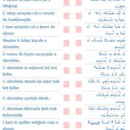
Mëḏyaḏ.
ܒܡܷܕ݂ܝܰܕ݂.
U Aday mšayele cal u cwodo
ܐܘ ܐܰܕܰܝ ܡܫܰܝܶܠܶܗ ܥܰܠ ܐܘ
du barёḥmayḏe.
ܥܘܳܕܐ ܕܘ ܒܰܪܚܡܰܝܕ݂ܶܗ.
I Saro mšayela cal u kewo du
ܐܝ ܣܰܪܐ ܡܫܰܝܶܠܰܗ ܥܰܠ ܐܘ
aḥuno.
ܟܶܘܐ ܕܘ ܐܰܚܘܢܐ.
Meqëm b šabṯo kayule u
ܡܶܩܷܡ ܒܫܰܒܬ݂ܐ ܟܰܝܘܠܶܗ ܐܘ
Abrohëm.
ܐܰܒܪܳܗܷܡ.
U taxtor du bayto mcayanle u
ܐܘ ܬܰܟ݂ܬܳܪ ܕܘ ܒܰܝܬܐ
Abrohëm.
ܡܥܰܝܰܢܠܶܗ ܐܘ ܐܰܒܪܳܗܷܡ.
U Abrohëm lo mḥawal lab beṯ
ܐܘ ܐܰܒܪܳܗܷܡ ܠܐ ܡܚܰܘܰܠ
krihe.
ܠܰܒ ܒܶܬ݂ ܟܪܝܗܶܐ.
U Abrohëm damëx ḥa lalyo bab
ܐܘ ܐܰܒܪܳܗܷܡ ܕܰܡܷܟ݂ ܚܰܐ ܠܰܠܝܐ
beṯ krihe.
ܒܰܒ ܒܶܬ݂ ܟܪܝܗܶܐ.
ܐܘ ܐܰܒܪܳܗܷܡ ܩܰܝܷܬ݂ܠܶܗ
U Abrohëm qayëṯle šërub.
ܫܷܪܘܒ.
U Abrohem këtwayle kefe bak
ܐܘ ܐܰܒܪܳܗܷܡ ܟܷܬܘܰܝܠܶܗ ܟܶܦܶܐ
kulyoṯayḏe.
ܒܰܟ ܟܘܠܝܳܬ݂ܰܝܕ݂ܶܗ.
I Saro lo qadiro mëjġolo cam u
ܐܝ ܣܰܪܐ ܠܐ ܩܰܕܝܪܐ ܡܷܔܓ݂ܳܠܐ
aḥuno.
ܥܰܡ ܐܘ ܐܰܚܘܢܐ.