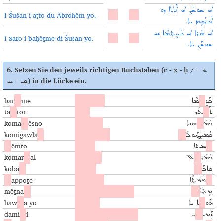
ܐܝ ܫܘܫܰܢ ܐܝ ܐܰܬ݂ܬܐ ܕܘ
I Šušan i aṯto du Abrohëm yo.
ܐܰܒܪܳܗܷܡ ܝܐ.
ܐܝ ܣܰܪܐ ܐܝ ܒܰܚܷܬ݂ܡܶܐ ܕܝ
I Saro i baḥëṯme di Šušan yo.
ܫܘܫܰܢ ܝܐ.
6.
Setzen Sie den jeweils richtigen Buchstaben
(c - x - ḥ /
ܥ -
) in die Lücke ein.
ܟ݂ـ - ܚ
bar
ḥ
me
Schwager
ܒܰܪܷ
ܚ
ܡܶܐ
ta
x
tor
Arzt
ܬܰ
ܟ݂
ܬܳܪ
koma
ḥ
ësno
Ich fühle
ܟܳܡܰ
ܚܷ
ܣܢܐ
komigawla
c
mir ist übel
ܟܳܡܝܓܰܘܠܰ
ܥ
ḥ
ëmto
Fieber
ܚܷ
ܡܬܐ
komar
c
al
er zittert
ܟܳܡܰܪ
ܥܰ
ܠ
koba
c
er will
ܟܐܒܰ
ܥ
ḥ
appoṯe
Tabletten
ܚܰ
ܦ̇ܦ̇ܬ݂ܶܐ
mëṯna
ḥ
(dass) er sich erholt
ܡܷܬ݂ܢܰ
ܚ
haw
x
a yo
es ist so
ܗܰܘ
ܟ݂
ܐ ܝܐ
dami
x
i
sie sind eingeschlafen
ܕܰܡܝ
ܟ݂
ܝ