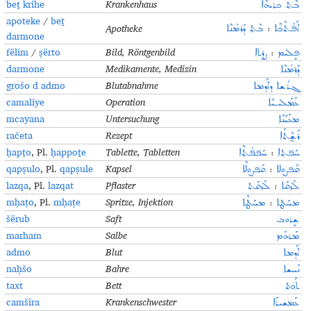
beṯ krihe
Krankenhaus
ܒܶܬ݂ ܟܪܝܗܶܐ
apoteke
/
beṯ
Apotheke
ܒܶܬ݂ ܕܰܪܡܳܢܶܐ
:
ܐܰܦ݁ܳܬܶܟܶܐ
darmone
fëlim
/
ṣërto
Bild, Röntgenbild
ܨܷܪܬܐ
:
ܦܷܠܝܡ
darmone
Medikamente, Medizin
ܕܰܪܡܳܢܶܐ
grošo d admo
Blutabnahme
ܓܪܳܫܐ ܕܐܰܕܡܐ
camaliye
Operation
ܥܰܡܰܠܝـܝܶܐ
mcayana
Untersuchung
ܡܥܰܝܰܢܰܐ
račeta
Rezept
ܪܰܫ̰ܶܬܰܐ
ḥapṯo
, Pl.
ḥappoṯe
Tablette, Tabletten
ܚܰܦ݁ܦ݁ܳܬ݂ܶܐ
:
ܚܰܦ݁ܬ݂ܐ
qapṣulo
, Pl.
qapṣule
Kapsel
ܩܰܦ݁ܨܘܠܶܐ
:
ܩܰܦ݁ܨܘܠܐ
lazqa
, Pl.
lazqat
Pflaster
ܠܰܙܩܰܬ
:
ܠܰܙܩܰܐ
mḥaṭo
, Pl.
mḥaṭe
Spritze, Injektion
ܡܚܰܛܶܐ
:
ܡܚܰܛܐ
šërub
Saft
ܫܷܪܘܒ
marham
Salbe
ܡܰܪܗܰܡ
admo
Blut
ܐܰܕܡܐ
naḥšo
Bahre
ܢܰܚܫܐ
taxt
Bett
ܬܰܟ݂ܬ
camšira
Krankenschwester
ܥܰܡܫܝܪܰܐ