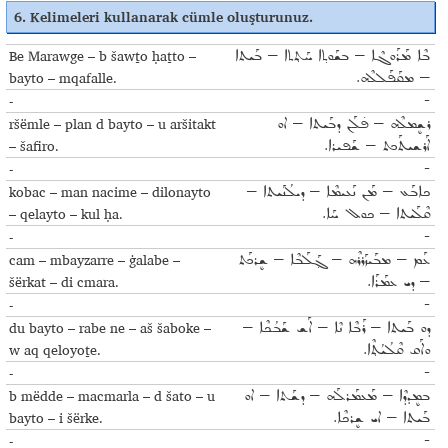
6. Kelimeleri kullanarak cümle oluşturunuz
.
Be Marawge – b šawṯo ḥaṯto –
ܒܶܐ ܡܰܪܰܘܓܶܐ – ܒܫܰܘܬ݂ܐ ܚܰܬ݂ܬܐ – ܒܰܝܬܐ
bayto – mqafalle.
– ܡܩܰܦܰܠܠܶܗ.
-
-
ršëmle – plan d bayto – u aršitakt
ܪܫܷܡܠܶܗ – ܦ̇ܠܰܢ ܕܒܰܝܬܐ – ܐܘ
– šafiro.
ܐܰܪܫܝܬܰܟܬ – ܫܰܦܝܪܐ.
-
-
kobac – man nacime – dilonayto
ܟܐܒܰܥ – ܡܰܢ ܢܰܥܝܡܶܐ – ܕܝܠܳܢܰܝܬܐ –
– qelayto – kul ḥa.
ܩܶܠܰܝܬܐ – ܟܘܠ ܚܰܐ.
-
-
cam – mbayzarre – ġalabe –
ܥܰܡ – ܡܒܰܝܙܰܪܪܶܗ – ܓ݂ܰܠܰܒܶܐ – ܫܷܪܟܰܬ
šërkat – di cmara.
– ܕܝ ܥܡܰܪܰܐ.
-
-
du bayto – rabe ne – aš šaboke –
ܕܘ ܒܰܝܬܐ – ܪܰܒܶܐ ܢܶܐ – ܐܰܫ ܫܰܒܳܟܶܐ –
w aq qeloyoṯe.
ܘܐܰܩ ܩܶܠܳܝܳܬ݂ܶܐ.
-
-
b mëdde – macmarla – d šato – u
ܒܡܷܕܕܶܐ – ܡܰܥܡܰܪܠܰܗ – ܕܫܰܬܐ – ܐܘ
bayto – i šërke.
ܒܰܝܬܐ – ܐܝ ܫܷܪܟܶܐ.
-
-