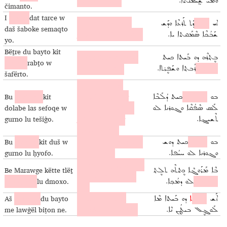
inşa edilmiştir.
ܘܡܝ ܫ̰ܝܡܰܢܬܐ.
čimanto.
I
boya
dat tarce w
……... kapıları ve
ܐܝ
ܒܳܝܰܐ
ܕܰܬ ܬܰܪܥܶܐ ܘܕܰܫ
daš šaboke semaqto
pencereleri kırmızıdır.
ܫܰܒܳܟܶܐ ܣܶܡܰܩܬܐ ܝܐ.
yo.
Bëṯre du bayto kit
Evin arkasında güzel
ܒܷܬ݂ܪܶܗ ܕܘ ܒܰܝܬܐ ܟܝܬ
ganṯo
rabṯo w
bir……..vardır.
ܓܰܢܬ݂ܐ
ܪܰܒܬ݂ܐ ܘܫܰܦܷܪܬܐ.
šafërto.
……..… içinde
Bu
maṭbax
kit
bulaşıklar için bir
ܒܘ
ܡܰܛܒܰܟ݂
ܟܝܬ ܕܳܠܰܒܶܐ
dolabe las sefoqe w
dolap ve bulaşıkları
ܠܰܣ ܣܶܦܳܩܶܐ ܘܓܘܪܢܐ ܠܘ
gurno lu tešiġo.
yıkamak için bir
ܬܶܫܝܓ݂ܐ.
lavabo vardır.
Bu
banyo
kit duš w
……..… içinde duş ve
ܒܘ
ܒܰܐܢܝܐ
ܟܝܬ ܕܘܫ
gurno lu ḥyofo.
küvet vardır.
ܘܓܘܪܢܐ ܠܘ ܚܝܳܦܐ.
Be Marawge Ailesi’nin
Be Marawge këtte tlëṯ
ܒܶܐ ܡܰܪܰܘܓܶܐ ܟܷܬܬܶܗ ܬܠܷܬ݂
…….içinde 3 yatağı
qeloyoṯe
lu dmoxo.
ܩܶܠܳܝܳܬ݂ܶܐ
ܠܘ ܕܡܳܟ݂ܐ.
var.
Aš
šurone
du bayto
Evin ....… beton
ܐܰܫ
ܫܘܪܳܢܶ
ܐ
ܕܘ ܒܰܝܬܐ ܡܶܐ
me lawġël biṭon ne.
olmadan inşa edildi.
ܠܰܘܓ݂ܷܠ ܒܝܛܳܢ ܢܶܐ.