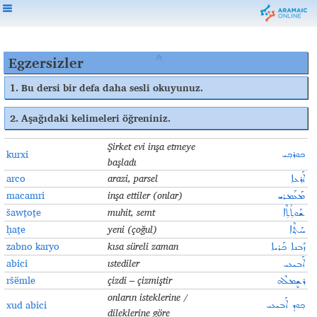
Egzersizler
1.
Bu dersi bir defa daha sesli okuyunuz
.
2.
Aşağıdaki kelimeleri öğreniniz.
Şirket evi inşa etmeye
kurxi
ܟܘܪܟ݂ܝ
başladı
arco
arazi, parsel
ܐܰܪܥܐ
macamri
inşa ettiler (onlar)
ܡܰܥܰܡܪܝ
šawṯoṯe
muhit, semt
ܫܰܘܬ̣ܳܬ̣ܶܐ
ḥaṯe
yeni (çoğul
)
ܚܰܬ݂ܶܐ
zabno karyo
kısa süreli zaman
ܙܰܒܢܐ ܟܰܪܝܐ
abici
ıstediler
ܐܰܒܝܥܝ
ršëmle
çizdi – çizmiştir
ܪܫܷܡܠܶܗ
onların isteklerine /
xud abici
ܟ݂ܘܕ ܐܰܒܝܥܝ
dileklerine göre