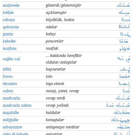
maḥwele
gösterdi/göstermiştir
ܡܰܚܘܶܠܶܗ
šrëḥle
açıklamıştır
ܫܪܷܚܠܶܗ
rabuṯo
büyüklük, beden
ܪܰܒܘܬ݂ܐ
qeloyoṯe
odalar
ܩܶܠܳܝܳܬ݂ܶ
ܐ
ganṯo
bahçe
ܓܰܢܬ݂ܐ
šaboke
pencereler
ܫܰܒܳܟܶܐ
maṭbax
mutfak
ܡܰܛܒܰܟ݂
…hakkında hemfikir
raḏën cal
ܪܰܕ݂ܷܢ ܥܰܠ
oldular/anlaştılar
ṭëlbi
başvururlar
ܛܷـܠܒܝ
fsoso
izin
ܦܣܳܣܐ
tëcmiro
inşa etmek
ܬܷܥܡܝܪܐ
xabro
mesaj, yanıt, cevap
ܟ݂ܰܒܪܐ
madcarla
cevap verdi
ܡܰܕܥܰܪܠܰܗ
madcarla xabro
cevap yolladı
ܡܰܕܥܰܪܠܰܗ ܟ݂ܰܒܪܐ
mqafalle
buldular
ܡܩܰܦܰܠܠܶܗ
mëjġalle
konuştular
ܡܷܔܓ݂ܰܠܠܶܗ
mbayzarre
anlaşmaya vardılar
ܡܒܰܝܙܰܪܪܶܗ
aṯën lë ḥḏoḏe
anlaştılar
ܐܰܬ݂ܷܢ ܠܷܚܕ݂ܳܕ݂ܶܐ