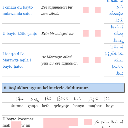
ܐܝ ܥܡܰܪܰܐ ܕܘ
I cmara du bayto
Eve taşınmaları bir
ܒܰܝܬܐ
mdawamla šato.
sene sürdü.
ܡܕܰܘܰܡܠܰܗ
ܫܰܬܐ.
ܐܘ ܒܰܝܬܐ
U bayto këtle ganṯo.
Evin bir bahçesi var.
ܟܷܬܠܶܗ
ܓܰܢܬ݂ܐ.
ܐܝ ܐܝܩܰܪܬ݂ܐ
I iqarṯo d Be
ܕܒܶܐ ܡܰܪܰܘܓܶܐ
Be Marawge ailesi
Marawge nqila l
ܢܩܝܠܰܗ
yeni bir eve taşındılar.
bayto ḥaṯo.
ܠܒܰܝܬܐ
ܚܰܬ݂ܐ.
5. Boşlukları uygun kelimelerle doldurunuz
.
ܒܳܝܰܐ – ܡܰܛܒܰܟ݂ – ܒܰܐܢܝܐ – ܩܶܠܳܝܳܬ݂ܶܐ – ܟܶܦܶܐ – ܓܰܢܬ݂ܐ - ܫܘܪܳܢܶܐ
šurone – ganṯo – kefe – qeloyoṯe – banyo – maṭbax – boya
U bayto kocomar
Ev …..ve çimento ile
ܐܘ ܒܰܝܬܐ ܟܳܥܳܡܰܪ ܡܰܟ
ܟܶܦܶܐ
mak
kefe
w mi