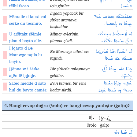
3
ṭëlbi fsoso.
için gittiler.
ܦܣܳܣܐ.
İnşaatı yapacak bir
Mšaralle d kurxi cal
ܡܫܰܪܰܠܠܶܗ ܕܟܘܪܟ݂ܝ ܥܰܠ
5
şirket aramaya
šërke du tëcmiro.
ܫܷܪܟܶܐ ܕܘ ܬܷܥܡܝܪܐ.
başladılar.
U aršitakt ršëmle
Mimar evlerinin
ܐܘ ܐܰܪܫܝܬܰܟܬ ܪܫܷܡܠܶܗ
2
plan d bayto alle.
planını çizdi.
ܦ̇ܠܰܢ ܕܒܰܝܬܐ ܐܰܠܠܶܗ.
I iqarṯo d Be
Be Marawge ailesi eve
ܐܝ ܐܝܩܰܪܬ݂ܐ ܕܒܶܐ ܡܰܪܰܘܓܶܐ
9
Marawge nqila lu
taşındı.
ܢܩܝܠܰܗ ܠܘ ܒܰܝܬܐ.
bayto.
Hënne w i šërke
Bir şirketle anlaşmaya
ܗܷܢܢܶܐ ܘܐܝ ܫܷܪܟܶܐ ܐܰܬ݂ܷܢ
6
aṯën lë ḥḏoḏe.
geldiler.
ܠܷܚܕ݂ܳܕ݂ܶܐ.
Šafëc mëdde d šato
Evin bitmesi bir sene
ܫܰܦܷܥ ܡܷܕܕܶܐ ܕܫܰܬܐ
8
hul du bayto camër.
kadar sürdü.
ܗܘܠ ܕܘ ܒܰܝܬܐ ܥܰܡܷܪ.
4. Hangi cevap doğru (šrolo) ve hangi cevap yanlıştır (ġalṭo)
?
ܓ݂ܰܠܛܐ
ܫܪܳܠܐ
šrolo
ġalṭo
ܐܝ ܣܰܪܐ ܘܐܘ