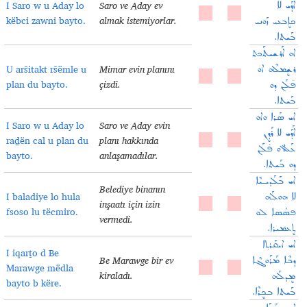
I Saro w u Aday lo
Saro ve Aday ev
ܐܰܕܰܝ ܠܐ
këbci zawni bayto.
almak istemiyorlar.
ܟܐܷܒܥܝ ܙܰܘܢܝ
ܒܰܝܬܐ.
ܐܘ ܐܰܪܫܝܬܰܟܬ
U aršitakt ršëmle u
Mimar evin planını
ܪܫܷܡܠܶܗ ܐܘ
plan du bayto.
çizdi.
ܦ̇ܠܰܢ ܕܘ
ܒܰܝܬܐ.
ܐܝ ܣܰܪܐ ܘܐܘ
I Saro w u Aday lo
Saro ve Aday evin
ܐܰܕܰܝ ܠܐ ܪܰܕ݂ܷܢ
raḏën cal u plan du
planı hakkında
ܥܰܠ ܐܘ ܦ̇ܠܰܢ
bayto.
anlaşamadılar.
ܕܘ ܒܰܝܬܐ.
ܐܝ ܒܰܠܰܕܝـܝܶܐ
Belediye binanın
I baladiye lo hula
ܠܐ ܗܘܠܰܗ
inşaatı için izin
fsoso lu tëcmiro.
ܦܣܳܣܐ ܠܘ
vermedi.
ܬܷܥܡܝܪܐ.
ܐܝ ܐܝܩܰܪܬ݂ܐ
I iqarṯo d Be
Be Marawge bir ev
ܕܒܶܐ ܡܰܪܰܘܓܶܐ
Marawge mëdla
kiraladı.
ܡܷܕܠܰܗ
bayto b këre.
ܒܰܝܬܐ ܒܟܷܪܶܐ.