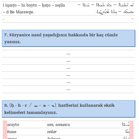
i iqarṯo – lu bayto – ḥaṯo – nqila
ܐܝ ܐܝܩܰܪܬ݂ܐ – ܠܘ ܒܰܝܬܐ – ܚܰܬ݂ܐ –
– d Be Marawge.
ܢܩܝܠܰܗ – ܕܒܶܐ ܡܰܪܰܘܓܶܐ.
-
-
7.
Süryanice nasıl yaşadığınız hakkında bir kaç cümle
yazınız
.
---
---
---
---
---
---
8.
ḥ - h - c
harflerini kullanarak eksik
(
/ ܥ - ܗ - ܚ)
kelimeleri tamamlayınız
.
ḥ
arayto
son, sonuncu
ܚܰ
ܪܰܝܬܐ
h
ënne
onlar
ܗܷ
ܢܢܶܐ
h
awxa
öyleyse
ܗܰ
ܘܟ݂ܰܐ