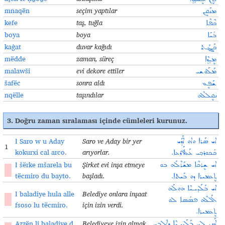
mnaqën
seçim yaptılar
ܡܢܰܩܷܢ
kefe
taş, tuğla
ܟܶܦܶܐ
boya
boya
ܒܳܝܰܐ
kaġat
duvar kağıdı
ܟܰܓ݂ܰܬ
mëdde
zaman, süreç
ܡܷܕܕܶܐ
malawši
evi dekore ettiler
ܡܰܠܰܘܫܝ
šafëc
sonra aldı
ܫܰܦܷܥ
nqëlle
taşındılar
ܢܩܷܠܠܶܗ
3. Doğru zaman sıralaması içinde cümleleri kurunuz.
I Saro w u Aday
Saro ve Aday bir yer
ܐܝ ܣܰܪܐ ܘܐܘ ܐܰܕܰܝ
1
kokurxi cal arco.
arıyorlar
.
ܟܳܟܘܪܟ݂ܝ ܥܰܠ ܐܰܪܥܐ.
I šërke mšarela bu
Şirket evi inşa etmeye
ܐܝ ܫܷܪܟܶܐ ܡܫܰܪܶܠܰܗ ܒܘ
7
tëcmiro du bayto.
başladı.
ܬܷܥܡܝܪܐ ܕܘ ܒܰܝܬܐ.
ܐܝ ܒܰܠܰܕܝـܝܶܐ ܗܘܠܰܗ
I baladiye hula alle
Belediye onlara inşaat
4
ܐܰܠܠܶܗ ܦܣܳܣܐ ܠܘ
fsoso lu tëcmiro.
için izin verdi.
ܬܷܥܡܝܪܐ.
Azzën li baladiye d
Belediyeye izin almak
ܐܰܙܙܷܢ ܠܝ ܒܰܠܰܕܝـܝܶܐ ܕܛܷܠܒܝ