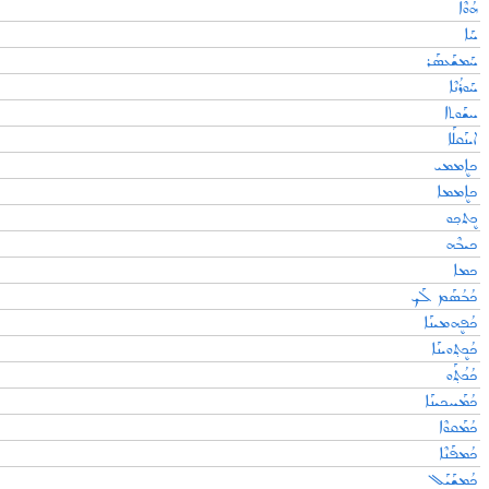
ܗܳܘܶܐ
ܚܰܐ
ܚܰܡܫܰܥܣܰܪ
ܚܰܘܪܳܢܶܐ
ܚܫܰܘܬܐ
ܐܝܢܰܩܠܰܐ
ܟܐܷܡܡܝ
ܟܐܷܡܡܐ
ܟܷܬܟ݂ܘ
ܟܝܒܶܗ
ܟܡܐ
ܟܳܒܳܣܰܡ ܠܰܟ݂
ܟܳܦܷܗܡܝܢܰܐ
ܟܳܟܷܬ݂ܘܝܢܰܐ
ܟܳܟܳܬ݂ܰܘ
ܟܳܡܰܚܟܝܢܰܐ
ܟܳܡܰܩܘܶܐ
ܟܳܡܦܰܢܶܐ
ܟܳܡܫܰܝܰܠ