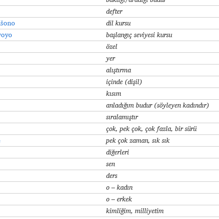
defter
išono
dil kursu
woyo
başlangıç seviyesi kursu
özel
yer
alıştırma
içinde (dişil)
kısım
anladığım budur (söyleyen kadındır)
sıralamıştır
çok, pek çok, çok fazla, bir sürü
e
pek çok zaman, sık sık
diğerleri
sen
ders
o – kadın
o – erkek
kimliğim, milliyetim