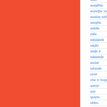
maqëblo
mawḏac ru
maxlaṣ naf
meqëm
mëdle
mën
mḥaḏarle
mḥilo
miḏe d
mkamele
molaf
mšarele
noše
obe w šoqa
qanyo
qay
qrayto
sëdro