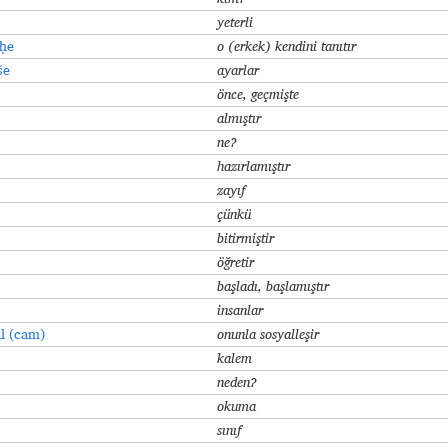
yeterli
ḥe
o (erkek) kendini tanıtır
še
ayarlar
önce, geçmişte
almıştır
ne?
hazırlamıştır
zayıf
çünkü
bitirmiştir
öğretir
başladı, başlamıştır
insanlar
l (cam)
onunla sosyalleşir
kalem
neden?
okuma
sınıf