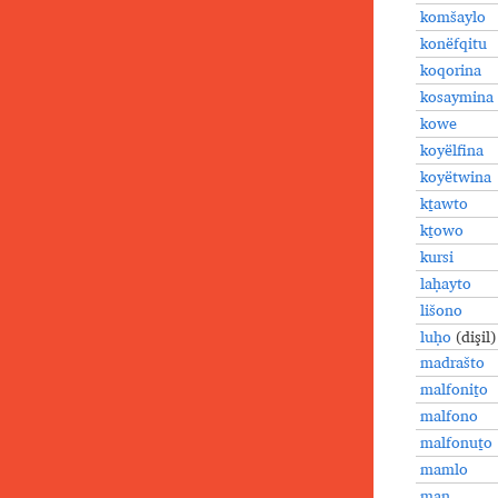
komšaylo
konëfqitu
koqorina
kosaymina
kowe
koyëlfina
koyëtwina
kṯawto
kṯowo
kursi
laḥayto
lišono
luḥo
(dişil)
madrašto
malfoniṯo
malfono
malfonuṯo
mamlo
man