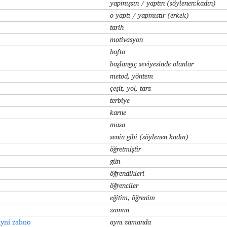
yapmışsın / yaptın
(söylenen:kadın)
o yaptı / yapmıstır (erkek)
tarih
motivasyon
hafta
başlangıç seviyesinde olanlar
metod, yöntem
çeşit, yol, tarz
terbiye
karne
masa
senin gibi (söylenen kadın
)
öğretmiştir
gün
öğrendikleri
öğrenciler
eğitim, öğrenim
zaman
ayni zabno
aynı zamanda