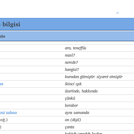
 bilgisi
ele
ara, teneffüs
nasıl?
nerede?
hangisi?
buradan gitmiştir: ziyaret etmiştir
re
ikinci ışık
üzerinde, hakkında
çünkü
beraber
yni zabno
aynı zamanda
çoǧ.)
on (dişil
)
)
çanta
baktığı/aradığı budur