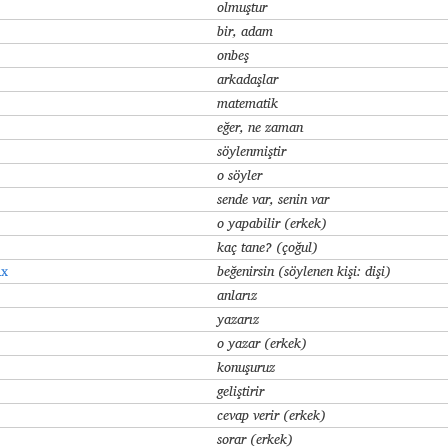
olmuştur
bir, adam
onbeş
arkadaşlar
matematik
eğer, ne zaman
söylenmiştir
o söyler
sende var, senin var
o yapabilir (erkek)
kaç tane? (çoğul)
ax
beğenirsin (söylenen kişi: dişi
)
anlarız
yazarız
o yazar (erkek)
konuşuruz
geliştirir
cevap verir (erkek)
sorar (erkek)