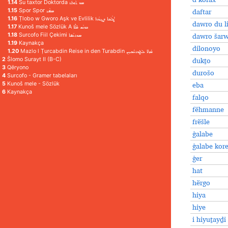
1.14
Su taxtor Doktorda ܣܘ ܬܰܟ݂ܬܳܪ
daftar
1.15
Spor Spor ܣܦ݁ܳܪ
1.16
Ṭlobo w Gworo Aşk ve Evlilik ܛܠܳܒܐ ܘܓܘܳܪܐ
dawro du l
1.17
Kunoš mele Sözlük A ܟܘܢܳܫ ܡܶܠܶܐ
dawro šar
1.18
Surcofo Fiil Çekimi ܣܘܪܥܳܦܐ
1.19
Kaynakça
dilonoyo
1.20
Mazlo l Ṭurcabdin Reise in den Turabdin ܡܰܙܠܐ ܠܛܘܪܥܰܒܕܝܢ
dukṯo
2
Šlomo Surayt II (B-C)
3
Qëryono
durošo
4
Surcofo - Gramer tabelaları
eba
5
Kunoš mele - Sözlük
6
Kaynakça
falqo
fëhmanne
frëšle
ġalabe
ġalabe kor
ġer
hat
hërgo
hiya
hiye
i hiyuṯayḏi