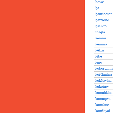
howe
ḥa
ḥamšacsar
ḥawrone
ḥšawto
inaqla
këmmi
këmmo
këtxu
kibe
kmo
kobosam l
kofëhmina
kokëṯwina
kokoṯaw
komaḥkina
komaqwe
komfane
komšayal