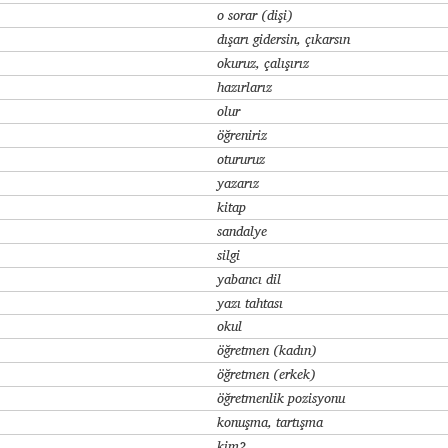
o sorar (dişi)
dışarı gidersin, çıkarsın
okuruz, çalışırız
hazırlarız
olur
öğreniriz
otururuz
yazarız
kitap
sandalye
silgi
yabancı dil
yazı tahtası
okul
öğretmen (kadın)
öğretmen (erkek)
öğretmenlik pozisyonu
konuşma, tartışma
kim?