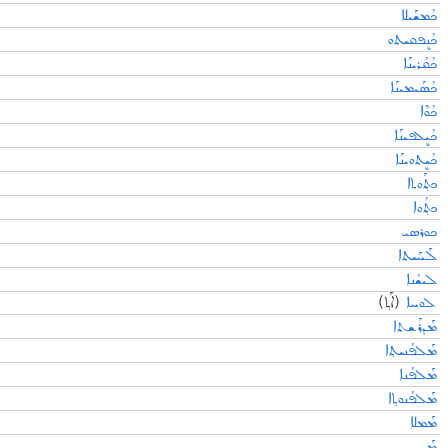
ܟܳܡܫܰܝܠܐ
ܟܳܢܷܦܩܝܬܘ
ܟܳܩܳܪܝܢܰܐ
ܟܳܣܰܝܡܝܢܰܐ
ܟܳܘܶܐ
ܟܳܝܷܠܦܝܢܰܐ
ܟܳܝܷܬܘܝܢܰܐ
ܟܬ݂ܰܘܬܐ
ܟܬ݂ܳܘܐ
ܟܘܪܣܝ
ܠܰܚܰܝܬܐ
ܠܝܫܳܢܐ
ܠܘܚܐ
(ܐܰܬ݂)
ܡܰܕܪܰܫܬܐ
ܡܰܠܦܳܢܝܬ݂ܐ
ܡܰܠܦܳܢܐ
ܡܰܠܦܳܢܘܬ݂ܐ
ܡܰܡܠܐ
ܡܰܢ