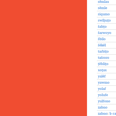
sëmlax
sëmle
siqumo
swiḥuṯo
šabṯo
šarwoyo
šbilo
šëkël
tarbiṯo
tašroro
ṭëbliṯo
xoṯax
yalëf
yawmo
yolaf
yolufe
yulfono
zabno
zabno
:
b c