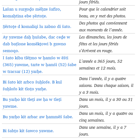
jours fériés
.
Lašan u surgoḏo mëḥze šafiro,
Pour que le calendrier soit
komaḥtina ebe ṣërtoṯe.
beau, on y met des photos.
Des photos qui conviennent
Ṣërtoṯe d komaliqi lu zabno di šato.
aux moments de l’année
.
Ay yawme daḥ ḥušabe, dac ceḏe w
Les dimanches, les jours de
dab baṭlone komëkṯowi b gawno
fêtes et les jours fériés
semoqo.
s’écrivent en rouge
.
I šato kiba tlëṯmo w ḥamšo w ëšti
L’année a 365 jours, 52
(365) yawme, tarte w ḥamši (52) šabe
semaines et 12 mois
.
w tracsar (12) yarḥe.
Dans l’année, il y a quatre
Bi šato kit arbco šuḥlofe. B kul
saisons. Dans chaque saison, il
šuḥlofo kit tloṯo yarḥe.
y a 3 mois
.
Bu yarḥo kit tleṯi aw ḥa w tleṯi
Dans un mois, il y a 30 ou 31
yawme.
jours
.
Dans un mois, il y a quatre ou
Bu yarḥo kit arbac aw ḥammëš šabe.
cinq semaines
.
Dans une semaine, il y a 7
Bi šabṯo kit šawco yawme.
jours
.