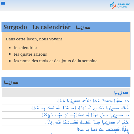
Surgoḏo
Le calendrier
ܣܘܪܓܳܕ݂ܐ
Dans cette leçon, nous voyons
le calendrier
les quatre saisons
les noms des mois et des jours de la semaine
ܣܘܪܓܳܕܐ
ܣܘܪܓܳܕ݂ܐ
ܒܘ ܫܘܪܳܝܐ ܕܟܘܠ ܫܰܬܐ ܟܳܢܳܦܰܩ ܣܘܪܓܳܕ݂ܐ ܚܰܬ݂ܐ.
ܥܰܠ ܐܘ ܣܘܪܓܳܕ݂ܐ ܟܳܡܰܚܘܷܢ ܐܰܝ ܝܰܪܚܶܐ، ܐܰܫ ܫܰܒܶܐ ܘܐܰܝ ܝܰܘܡܶܐ ܕܝ ܫܰܬܐ.
ܒܘ ܣܘܪܓܳܕ݂ܐ ܟܝܒܰܢ ܚܳܙܝܢܰܐ ܐܰܝ ܝܰܘܡܶܐ ܕܰܥ ܥܶܕ݂ܶܐ ܘܕܰܒ ܒܰܛܠܳܢܶܐ.
ܟܳܡܰܚܬܝܢܰܐ ܐܶܒܶܗ ܨܷܪܬܳܬ݂ܶܐ.
،
ܠܰܫܰܢ ܐܘ ܣܘܪܓܳܕ݂ܐ ܡܷܚܙܶܐ ܫܰܦܝܪܐ
ܨܷܪܬܳܬ݂ܶܐ ܕܟܳܡܱܠܝܩܝ ܠܘ ܙܰܒܢܐ ܕܝ ܫܰܬܐ.