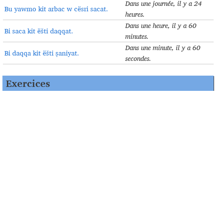
Dans une journée, il y a 24
Bu yawmo kit arbac w cësri sacat.
heures
.
Dans une heure, il y a 60
Bi saca kit ëšti daqqat.
minutes
.
Dans une minute, il y a 60
Bi daqqa kit ëšti ṣaniyat.
secondes
.
Exercices
1.
Apprenez les mots suivants
.
šuroyo
début
ܫܘܪܳܝܐ
šato
année
ܫܰܬܐ
kul
chaque
ܟܘܠ
konofaq
il sort ; il parait
ܟܳܢܳܦܰܩ
surgoḏo
calendrier
ܣܘܪܓܳܕ݂ܐ
ils apparaissent, on
komaḥwën
ܟܳܡܰܚܘܷܢ
peut voir ; ils montrent
yarḥe
mois
ܝܰܪܚܶܐ
yawme
jours
ܝܰܘܡܶܐ