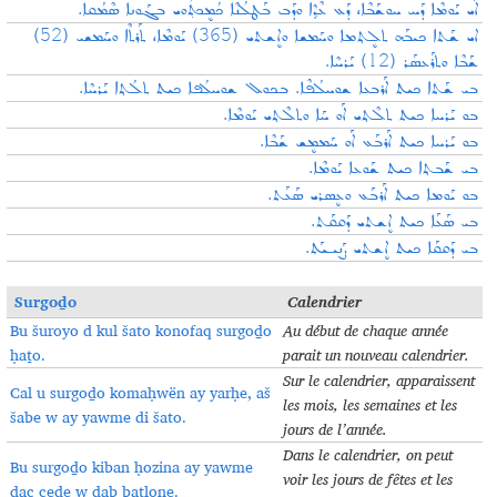
ܐܰܝ ܝܰܘܡܶܐ ܕܰܚ ܚܘܫܰܒܶܐ، ܕܰܥ ܥܶܕ݂ܶܐ ܘܕܰܒ ܒܰܛܠܳܢܶܐ ܟܳܡܷܟܬ݂ܳܘܝ ܒܓܰܘܢܐ ܣܶܡܳܩܐ.
ܐܝ ܫܰܬܐ ܟܝܒܰܗ ܬܠܷܬ݂ܡܐ ܘܚܰܡܫܐ ܘܐܷܫܬܝ (365) ܝܰܘܡܶܐ، ܬܰܪܬܶܐ ܘܚܰܡܫܝ (52)
ܫܰܒܶܐ ܘܬܪܰܥܣܰܪ (12) ܝܰܪܚܶܐ.
ܒܝ ܫܰܬܐ ܟܝܬ ܐܰܪܒܥܐ ܫܘܚܠܳܦܶܐ. ܒܟܘܠ ܫܘܚܠܳܦܐ ܟܝܬ ܬܠܳܬ݂ܐ ܝܰܪܚܶܐ.
ܒܘ ܝܰܪܚܐ ܟܝܬ ܬܠܶܬ݂ܝ ܐܰܘ ܚܰܐ ܘܬܠܶܬ݂ܝ ܝܰܘܡܶܐ.
ܒܘ ܝܰܪܚܐ ܟܝܬ ܐܰܪܒܰܥ ܐܰܘ ܚܰܡܡܷܫ ܫܰܒܶܐ.
ܒܝ ܫܰܒܬ݂ܐ ܟܝܬ ܫܰܘܥܐ ܝܰܘܡܶܐ.
ܒܘ ܝܰܘܡܐ ܟܝܬ ܐܰܪܒܰܥ ܘܥܷܣܪܝ ܣܰܥܰܬ.
ܒܝ ܣܰܥܰܐ ܟܝܬ ܐܷܫܬܝ ܕܰܩܩܰܬ.
ܒܝ ܕܰܩܩܰܐ ܟܝܬ ܐܷܫܬܝ ܨܰܢܝـܝܰܬ.
Surgoḏo
Calendrier
Bu šuroyo d kul šato konofaq surgoḏo
Au début de chaque année
ḥaṯo.
parait un nouveau calendrier
.
Sur le calendrier, apparaissent
Cal u surgoḏo komaḥwën ay yarḥe, aš
les mois, les semaines et les
šabe w ay yawme di šato.
jours de l’année
.
Dans le calendrier, on peut
Bu surgoḏo kiban ḥozina ay yawme
voir les jours de fêtes et les
dac ceḏe w dab baṭlone.