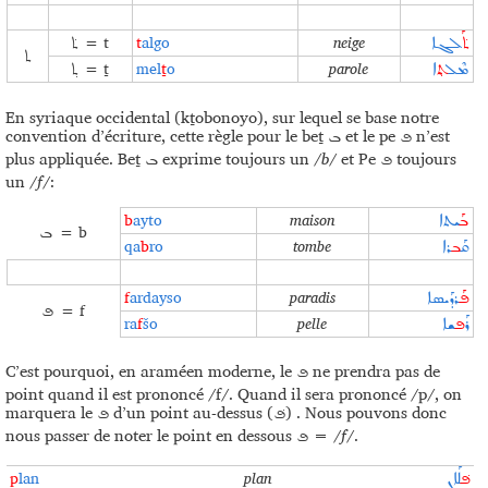
= t
t
algo
neige
ܬ݁ܰ
ܠܓܐ
ܬ݁
ܬ
= ṯ
mel
ṯ
o
parole
ܡܶܠ‍‍
‍ܬ݂
ܐ
ܬ݂
En syriaque occidental (kṯobonoyo), sur lequel se base notre
convention d’écriture, cette règle pour le beṯ
et le pe
n’est
ܦ
ܒ
plus appliquée. Beṯ
exprime toujours un /
b
/ et Pe
toujours
ܦ
ܒ
un /
f
/:
b
ayto
maison
ܒܰ‍
ܝܬܐ
= b
ܒ
qa
b
ro
tombe
ܩܰ‍
ܒ‍
ܪܐ
f
ardayso
paradis
ܦܰ‍
ܪܕܰܝܣܐ
= f
ܦ
ra
f
šo
pelle
ܪܰ
ܦ‍
ܫܐ
C’est pourquoi, en araméen moderne, le
ne prendra pas de
ܦ
point quand il est prononcé /f/. Quand il sera prononcé /p/, on
marquera le
d’un point au-dessus (
) . Nous pouvons donc
ܦ݁
ܦ
nous passer de noter le point en dessous
= /
f
/.
ܦ
p
lan
plan
ܦ݁‍
ܠܰܐܢ