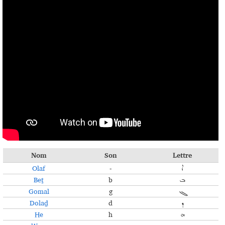
Nom
Son
Lettre
Olaf
-
ܐ
Beṯ
b
ܒ
Gomal
g
ܓ
Dolaḏ
d
ܕ
He
h
ܗ