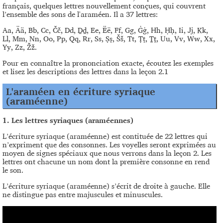
français, quelques lettres nouvellement conçues, qui couvrent
l’ensemble des sons de l'araméen. Il a 37 lettres:
Aa, Ää, Bb, Cc, Čč, Dd, Ḏḏ, Ee, Ëë, Ff, Gg, Ġġ, Hh, Ḥḥ, Ii, Jj, Kk,
Ll, Mm, Nn, Oo, Pp, Qq, Rr, Ss, Ṣṣ, Šš, Tt, Ṭṭ, Ṯṯ, Uu, Vv, Ww, Xx,
Yy, Zz, Žž.
Pour en connaître la prononciation exacte, écoutez les exemples
et lisez les descriptions des lettres dans la leçon 2.1
L'araméen en écriture syriaque
(araméenne)
1.
Les lettres syriaques (araméennes)
L’écriture syriaque (araméenne) est contituée de 22 lettres qui
n’expriment que des consonnes. Les voyelles seront exprimées au
moyen de signes spéciaux que nous verrons dans la leçon 2. Les
lettres ont chacune un nom dont la première consonne en rend
le son.
L’écriture syriaque (araméenne) s’écrit de droite à gauche. Elle
ne distingue pas entre majuscules et minuscules.