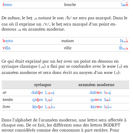
f
emo
bouche
ܦܶ‍
ܡܐ
De même, le beṯ
notant le son /b/ ne sera pas marqué. Dans le
ܒ
cas où il exprime un /v/, le beṯ sera marqué d’un point en-
dessous
en araméen moderne.
ܒ݂
b
ayto
maison
ܒܰ‍
ܝܬܐ
v
illa
villa
ܒ݂‍
ܝܠܠܰܐ
Ce qui était exprimé par un
beṯ
avec un point en-dessous en
syriaque classique (
) a fini par se confondre avec le
waw
(
) en
ܘ
ܒ݂
araméen moderne et sera donc écrit au moyen d’un
waw
(
):
ܘ
syriaque
araméen moderne
or
dah
ḇ
o
dah
w
o
ܕܰܗ
ܘ
ܐ
ܕܰܗ
ܒ݂‍
‍ـܐ
tombe
qa
ḇ
ro
qa
w
ro
ܩܰ‍
ܘ
ܪܐ
ܩܰ‍
‍ܒ݂‍
‍ܪܐ
livre
kṯo
ḇ
o
kṯo
w
o
ܟܬ݂ܳ
ܘ
ܐ
ܟܬܳ
ܒ݂‍
ـ‍ܐ
Dans l’alphabet de l'araméen moderne, une lettre sera affectée à
chaque son. De ce fait, les différents sons des lettres BGDKPT
seront considérés comme des consonnes à part entière. Pour