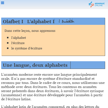
Olafbeṯ I
L'alphabet I
ܐܳܠܰܦܒܶܝܬ̣ ܐ
Dans cette leçon, nous apprenons
l’alphabet
l‘écriture
le système d’écriture
Une langue, deux alphabets
L'araméen moderne reste encore une langue principalement
orale. Il n’a pas encore de système d'écriture standardisé et
reconnu par tous. Dans le cadre de ce cours, nous utiliserons une
méthode avec deux écritures. Tous les contenus en araméen
seront présentés dans deux écritures, à savoir l’écriture syriaque
(araméenne) et une écriture développée pour l'araméen à partir
de l’écriture latine.
L’alphabet latin de l'araméen comprend, en plus des lettres du