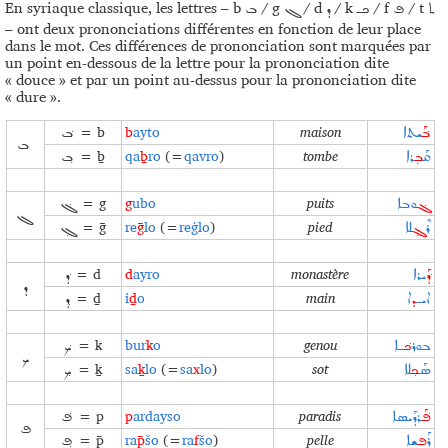
En syriaque classique, les lettres – b
/ g
/ d
/ k
/ f
/ t
ܬ
ܦ
ܟـ
ܕ
ܓ
ܒ
– ont deux prononciations différentes en fonction de leur place
dans le mot. Ces différences de prononciation sont marquées par
un point en-dessous de la lettre pour la prononciation dite
« douce » et par un point au-dessus pour la prononciation dite
« dure ».
= b
b
ayto
maison
ܒ݁ܰ‍
ܝܬܐ
ܒ݁
ܒ
= ḇ
qa
ḇ
ro
(=
qavro
)
tombe
ܩܰ‍
ܒ̣‍
‍ܪܐ
ܒ݂
= g
g
ubo
puits
ܓ݁‍
‍ܘܒܐ
ܓ݁
ܓ
= ḡ
re
ḡ
lo
(=
reġlo
)
pied
ܪܶ
ܓ݂‍
ܠܐ
ܓ݂
= d
d
ayro
monastère
ܕܰ݁
ܝܪܐ
ܕ݁
ܕ
= ḏ
i
ḏ
o
main
ܐܝ‍ـ
‍ܕ‌
ܐ
ܕ݂
= k
bur
k
o
genou
ܒܘܪ
ܟ݁‍‍
ـܐ
ܟ݁
ܟ
= ḵ
sa
ḵ
lo
(=
sa
x
lo
)
sot
ܣܰ‍
ܟ݂‍
ܠܐ
ܟ݂
= p
p
ardayso
paradis
ܦܰ݁‍
‍ܪܕܰܝܣܐ
ܦ݁
ܦ
= p̄
ra
p̄
šo
(=
ra
f
šo
)
pelle
ܪܰ
ܦ‍
ܫܐ
ܦ݂