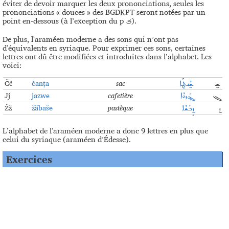
éviter de devoir marquer les deux prononciations, seules les
prononciations « douces » des BGDKPT seront notées par un
point en-dessous (à l’exception du p
).
ܦ݁
De plus, l'araméen moderne a des sons qui n’ont pas
d'équivalents en syriaque. Pour exprimer ces sons, certaines
lettres ont dû être modifiées et introduites dans l’alphabet. Les
voici:
Čč
čanṭa
sac
ܫ̰
ܫ̰ܰܢܛܰܐ
Jj
jazwe
cafetière
ܔ
ܔܰܙܘܶܐ
Žž
žäbaše
pastèque
ܙ̰
ܙ̰ܱܒܰܫܶܐ
L’alphabet de l'araméen moderne a donc 9 lettres en plus que
celui du syriaque (araméen d’Édesse).
Exercices
1.
Regardez cette vidéo
!