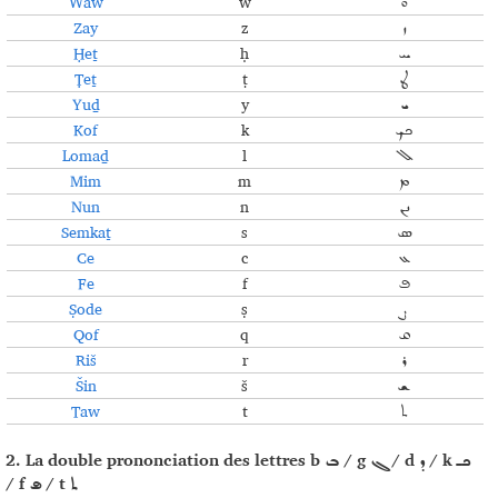
Waw
w
ܘ
Zay
z
ܙ
Ḥeṯ
ḥ
ܚ
Ṭeṯ
ṭ
ܛ
Yuḏ
y
ܝ
Kof
k
ܟܟ
Lomaḏ
l
ܠ
Mim
m
ܡ
Nun
n
ܢܢ
Semkaṯ
s
ܣ
Ce
c
ܥ
Fe
f
ܦ
Ṣode
ṣ
ܨ
Qof
q
ܩ
Riš
r
ܪ
Šin
š
ܫ
Taw
t
ܬ
2. La double prononciation des lettres b
/ g
/ d
/ k
ܟـ
ܕ
ܓ
ܒ
/ f
/ t
ܬ
ܦ