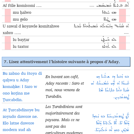
Af ftile komisomi ….
ܐܰܦ ܦܬܝܠܶܐ ܟܳܡܝܣܳܡܝ ....
mu ḥalwo
ܡܘ ܚܰܠܘܐ
mu gelo
ܡܘ ܓܶܠܐ
U sawal d koyawle komitahwe
ܐܘ ܣܰܘܰܠ ܕܟܳܝܰܘܠܶܗ ܟܳܡܝܬܰܗܘܶܐ ܟ݂ܰܒܪܐ
xabro …..
....
lu bayṭar
ܠܘ ܒܰܝܛܰܪ
lu taxtor
ܠܘ ܬܰܟ݂ܬܳܪ
7.
Lisez attentivement l’histoire suivante à propos d’Aday
.
Bu zabno du štoyo di
En buvant son café,
ܒܘ ܙܰܒܢܐ ܕܘ ܫܬܳܝܐ ܕܝ
qaḥwa u Aday
Aday raconte : Saro et
ܩܰܚܘܰܐ ܐܘ ܐܰܕܰܝ ܟܳܡܰܚܟܶܐ: ܐܝ
komaḥke: I Saro w
moi, nous venons de
ܣܰܪܐ ܘܐܳܢܐ ܟܐܬ݂ܝܢܰܐ ܡܶܐ
ono koṯina me
Turabdin
.
ܛܘܪܥܰܒܕܝܢ.
Ṭurcabdin.
Les Turabdiniens sont
At Ṭurcabdinoye bu
majoritairement des
zoyudo dawore ne.
ܐܰܛ ܛܘܪܥܰܒܕܝܢܳܝܶܐ ܒܘ ܙܳܝܘܕܐ
paysans. Mais ce ne
Elo latne dawore
ܕܰܘܳܪܶܐ ܢܶܐ. ܐܶܠܐ ܠܰܬܢܶܐ ܕܰܘܳܪܶܐ
sont pas des
modern xud ah
ܡܳܕܶܪܢ ܟ݂ܘܕ ܐܰܗ ܗܳܠܰܢܕܳܝܶܐ.
agriculteurs modernes