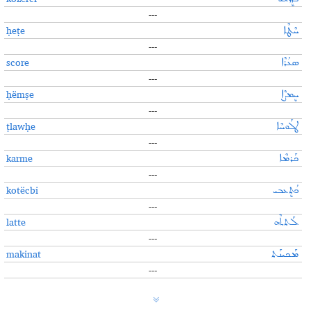
---
ḥeṭe
ܚܶܛܶܐ
---
score
ܣܥܳܪܶܐ
---
ḥëmṣe
ܚܷܡܨܶܐ
---
ṭlawḥe
ܛܠܰܘܚܶܐ
---
karme
ܟܰܪܡܶܐ
---
kotëcbi
ܟܳܬܷܥܒܝ
---
latte
ܠܰܬܬܶܗ
---
makinat
ܡܰܟܝܢܰܬ
---