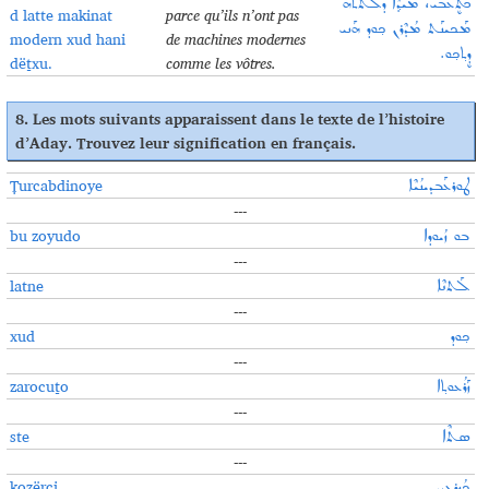
ܟܳܬܷܥܒܝ، ܡܝܕ݂ܶܐ ܕܠܰܬܬܶܗ
d latte makinat
parce qu’ils n’ont pas
ܡܰܟܝܢܰܬ ܡܳܕܶܪܢ ܟ݂ܘܕ ܗܰܢܝ
modern xud hani
de machines modernes
ܕܷܬ݂ܟ݂ܘ.
dëṯxu.
comme les vôtres
.
8.
Les mots suivants apparaissent dans le texte de l’histoire
d’Aday. Trouvez leur signification en français
.
Ṭurcabdinoye
ܛܘܪܥܰܒܕܝܢܳܝܶܐ
---
bu zoyudo
ܒܘ ܙܳܝܘܕܐ
---
latne
ܠܰܬܢܶܐ
---
xud
ܟ݂ܘܕ
---
zarocuṯo
ܙܰܪܳܥܘܬ݂ܐ
---
ste
ܣܬܶܐ
---
kozërci
ܟܳܙܷܪܥܝ