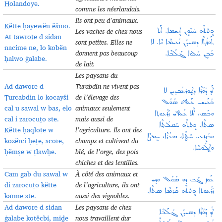
Holandoye.
comme les néerlandais
.
Ils ont peu d’animaux.
Këtte ḥayewën ëšmo.
Les vaches de chez nous
ܟܷܬܬܶܗ ܚܰܝܶܘܷܢ ܐܷܫܡܐ. ܐܰܬ
At tawroṯe d sidan
sont petites. Elles ne
ܬܰܘܪܳܬ݂ܶܐ ܕܣܝܕܰܢ ܢܰܥܝܡܶܐ ܢܶܐ. ܠܐ
nacime ne, lo kobën
donnent pas beaucoup
ܟܳܒܷܢ ܚܰܠܘܐ ܓ݂ܰܠܰܒܶܐ.
ḥalwo ġalabe.
de lait
.
Les paysans du
Ad dawore d
Turabdin ne vivent pas
ܐܰܕ ܕܰܘܳܪܶܐ ܕܛܘܪܥܰܒܕܝܢ ܠܐ
Ṭurcabdin lo kocayši
de l’élevage des
ܟܳܥܰܝܫܝ ܥܰܠ ܐܘ ܣܰܘܰܠ
cal u sawal w bas, elo
animaux seulement
ܘܒܰܣ، ܐܶܠܐ ܥܰܠ ܐܝ ܙܰܪܳܥܘܬ݂ܐ
cal i zarocuṯo ste.
mais aussi de
ܣܬܶܐ. ܟܷܬܬܶܗ ܚܰܩܠܳܬ݂ܶܐ
Këtte ḥaqloṯe w
l’agriculture. Ils ont des
ܘܟܳܙܷܪܥܝ ܚܶܛܶܐ، ܣܥܳܪܶܐ، ܚܷܡܨܶܐ
kozërci ḥeṭe, score,
champs et cultivent du
ܘܛܠܰܘܚܶܐ.
ḥëmṣe w ṭlawḥe.
blé, de l’orge, des pois
chiches et des lentilles
.
Cam gab du sawal w
À côté des animaux et
ܥܰܡ ܓܰܒ ܕܘ ܣܰܘܰܠ ܘܕܝ
di zarocuṯo këtte
de l’agriculture, ils ont
ܙܰܪܳܥܘܬ݂ܐ ܟܷܬܬܶܗ ܟܰܪܡܶܐ ܣܬܶܐ.
karme ste.
aussi des vignobles
.
Ad dawore d sidan
Les paysans de chez
ܐܰܕ ܕܰܘܳܪܶܐ ܕܣܝܕܰܢ ܓ݂ܰܠܰܒܶܐ
ġalabe kotëcbi, miḏe
nous travaillent dur