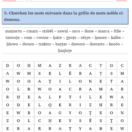
5.
Cherchez les mots suivants dans la grille de mots mêlés ci-
dessous
.
mazracto – cmara – sṭabël – sawal – arco – ilone – marca – ftile –
tawroṯe – ceze – cwone – ḥzire – gyoṯe – sësye – ḥmore – kalbe –
ḥlowo – dworo – traktor – bayṭar – daworo – dawarto – knošo –
ḥaqloṯe