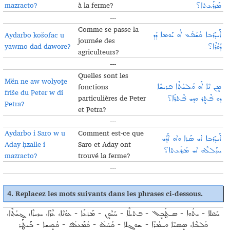
mazracto?
à la ferme?
ܡܰܙܪܰܥܬܐ؟
---
Comme se passe la
Aydarbo košofac u
ܐܰܝܕܰܪܒܐ ܟܳܫܳܦܰܥ ܐܳܘ ܝܰܘܡܐ ܕܰܕ
journée des
yawmo dad dawore?
ܕܰܘܳܪܶܐ؟
agriculteurs
?
---
Quelles sont les
Mën ne aw wolyoṯe
fonctions
ܡܷܢ ܢܶܐ ܐܰܘ ܘܳܠܝܳܬ݂ܶܐ ܦܪܝܫܶܐ
friše du Peter w di
particulières de Peter
ܕܘ ܦ݁ܶܬܷܪ ܘܕܝ ܦ݁ܶܬܪܰܐ؟
Petra?
et Petra?
---
Aydarbo i Saro w u
Comment est-ce que
ܐܰܝܕܰܪܒܐ ܐܝ ܣܰܪܐ ܘܐܘ ܐܰܕܰܝ
Aday ḥzalle i
Saro et Aday ont
ܚܙܰܠܠܶܗ ܐܝ ܡܰܙܪܰܥܬܐ؟
mazracto?
trouvé la ferme?
---
4.
Replacez les mots suivants dans les phrases ci-dessous
.
ܚܰܩܠܐ - ܝܬܳܘܐ - ܣـܛܰܒܷܠ - ܦܬܝܠܶܐ - ܚܰܝܶܘܷܢ - ܡܰܪܥܰܐ - ܥܘܳܢܶܐ، ܥܶܙܶܐ، ܚܙܝܪܶܐ، ܓܝܳܬ݂ܶܐ،
ܟܰܠܒܶܐ، ܣܷܣܝܶܐ ܘܚܡܳܪܶܐ - ܫܘܓ݂ܠܐ - ܟܳܚܳܠܰܘ - ܟܳܡܰܥܠܰܦ - ܟܳܟܷܢܫܐ - ܒܰܝܛܰܪ