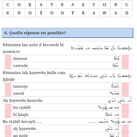
6.
Quelle réponse est possible
?
Këmmina lan noše d kocawdi bi
ܟܐܷܡܡܝܢܰܐ ܠܰܢ ܢܳܫܶܐ ܕܟܳܥܰܘܕܝ ܒܝ ܡܰܙܪܰܥܬܐ
mazracto
dawore
ܕܰܘܳܪܶܐ
cawode
ܥܰܘܳܕܶܐ
Këmmina laḥ ḥayewën kulle cam
ܟܐܷܡܡܝܢܰܐ ܠܰܚ ܚܰܝܶܘܷܢ ܟܘܠܠܶܗ ܥܰܡ ܚܕ݂ܳܕ݂ܶܐ
ḥḏoḏe
tawroṯe
ܬܰܘܪܳܬ݂ܶܐ
sawal
ܣܰܘܰܠ
Aḥ ḥayewën korocën
ܐܰܚ ܚܰܝܶܘܷܢ ܟܳܪܳܥܷܢ
bu sṭabël
ܒܘ ܣـܛܰܒܷܠ
bi ḥaqlo
ܒܝ ܚܰܩܠܐ
Bu sṭabël kocayši ….
ܒܘ ܣـܛܰܒܷܠ ܟܳܥܰܝܫܝ ......
aḥ ḥayewën
ܐܰܚ ܚܰܝܶܘܷܢ
an noše
ܐܰܢ ܢܳܫܶܐ