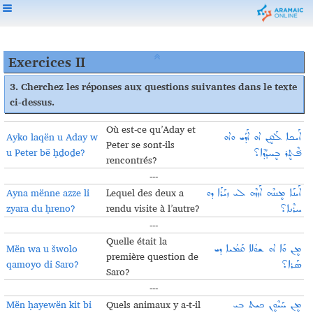
Exercices II
3.
Cherchez les réponses aux questions suivantes dans le texte
ci-dessus
.
Où est-ce qu’Aday et
Ayko laqën u Aday w
ܐܰܝܟܐ ܠܰܩܷܢ ܐܘ ܐܰܕܰܝ ܘܐܘ
Peter se sont-ils
u Peter bë ḥḏoḏe?
ܦ݁ܶܬܷܪ ܒܷܚܕ݂ܳܕ݂ܶܐ؟
rencontrés?
---
Ayna mënne azze li
Lequel des deux a
ܐܰܝܢܰܐ ܡܷܢܢܶܗ ܐܰܙܙܶܗ ܠܝ ܙܝܰܪܰܐ ܕܘ
zyara du ḥreno?
rendu visite à l’autre?
ܚܪܶܢܐ؟
---
Quelle était la
Mën wa u šwolo
ܡܷܢ ܘܰܐ ܐܘ ܫܘܳܠܐ ܩܰܡܳܝܐ ܕܝ
première question de
qamoyo di Saro?
ܣܰܪܐ؟
Saro?
---
Mën ḥayewën kit bi
Quels animaux y a-t-il
ܡܷܢ ܚܰܝܶܘܷܢ ܟܝܬ ܒܝ