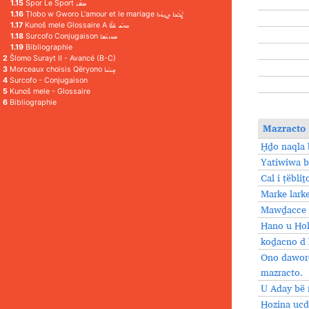
1.15
Spor Le Sport ܣܦ݁ܳܪ
1.16
Ṭlobo w Gworo L'amour et le mariage ܛܠܳܒܐ ܘܓܘܳܪܐ
1.17
Kunoš mele Glossaire A ܟܘܢܳܫ ܡܶܠܶܐ
1.18
Surcofo Conjugaison ܣܘܪܥܳܦܐ
1.19
Bibliographie
2
Šlomo Surayt II - Avancé (B-C)
3
Morceaux choisis Qëryono ܩܷܪܝܳܢܐ
4
Surcofo - Conjugaison
5
Kunoš mele - Glossaire
6
Bibliographie
Mazracto
Ḥḏo naqla b
Yatiwiwa b
Cal i ṭëbli
Marke lark
Mawḏacce 
Hano u Hol
koḏacno d 
Ono daworo
mazracto.
U Aday bë 
Ḥozina ucdo