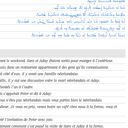
ܡܰܘܕ݂ܰܥܥܶܗ ܪܘܚܰـܝـܝܶܗ ܒܷܚܕ݂ܳܕ݂ܶܐ.
ܗܰܢܐ ܐܘ ܗܳܠܰܢܕܳܝܐ ܐܷܫܡܶܗ ܦ݁ܶܬܷܪ ܘܰܐ، ܡܷܪܠܶܗ ܠܘ ܐܰܕܰܝ:
ܟܐܕ݂ܰܥܢܐ ܕܠܰܬܗܰܬܘ ܗܳܠܰܢܕܳܝܶܐ، ܐܶܠܐ ܟܳܡܷܔܓ݂ܳܠܝܬܘ ܗܳܠܰܢܕܳܝܐ ܫܰܦܝܪܐ.
ܐܳܢܐ ܕܰܘܳܪܐ ܢܐ. ܦܩܘܕ݂، ܗܰܬ ܘܐܝ ܐܰܬ݂ܬܰܝܕ݂ܘܟ݂ ܬܳܟ݂ܘ ܫܬܰܝܘ ܩܰܚܘܰܐ ܓܰܒܰܢ ܒܝ ܡܰܙܪܰܥܬܐ.
ܐܘ ܐܰܕܰܝ ܒܷܦܨܝܚܘܬ݂ܐ ܡܰܩܒܶܠܶܗ ܐܝ ܙܡܝܢܘܬ݂ܐ ܕܘ ܦܿܶܬܷܪ.
ܚܳܙܝܢܰܐ ܐܘܥܕܐ ܐܰܝܕܰܪܒܐ ܫܰܦܝܥܐ ܐܝ ܙܝܰܪܰܐ ܕܝ ܣܰܪܐ ܘܕܘ ܐܰܕܰܝ ܒܝ ܡܰܙܪܰܥܬܐ.
ant le weekend, Saro et Aday étaient sortis pour manger à l’extérieur
.
 assis dans un restaurant appartenant à des gens qu’ils connaissaient
.
 à côté d’eux, il y avait une famille néerlandaise
.
uille, il y eut une discussion entre le mari néerlandais et Aday
.
ésentés l’un à l’autre
.
s s’appelait Peter et dit à Aday
:
ous n’êtes pas néerlandais mais vous parlez bien le néerlandais
.
ulteur. Je vous en prie, venez boire un café chez nous à la ferme, vous et
.
é l’invitation de Peter avec joie
.
enant comment s’est passé la visite de Saro et Aday à la ferme
.