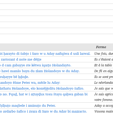
F
erme
i ḥarayto di šabṯo i Saro w u Aday nafiqiwa d uxli larwal.
Une fois, dur
 rastorant d noše me dëṯṯe
Ils s’étaient
ṯo d cam gabayye ste këtwa iqarṯo Holandayto.
Et à la table
e hawi mamlo bayn du zlam Holandoyo w du Aday.
De fil en aig
ruḥayye bë ḥḏoḏe.
Ils se sont pr
andoyo ëšme Peter wa, mërle lu Aday:
Le néerlandai
lathatu Holandoye, elo komëjġolitu Holandoyo šafiro.
Je sais que v
 no. Fquḏ, hat w i aṯtayḏux toxu štayu qaḥwa gaban bi
Je suis agric
votre femme
fṣiḥuṯo maqbele i zminuṯo du Peter.
Aday a accept
 aydarbo šafico i zyara di Saro w du Aday bi mazracto.
Voyons maint