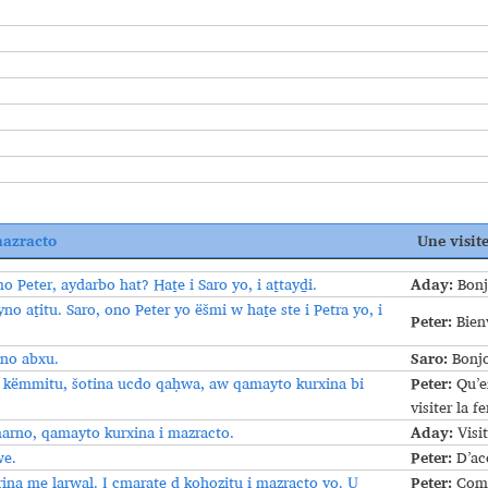
mazracto
Une visit
Aday:
o Peter, aydarbo hat? Haṯe i Saro yo, i aṯtayḏi.
Bonj
yno aṯitu. Saro, ono Peter yo ëšmi w haṯe ste i Petra yo, i
Peter:
Bienv
Saro:
yno abxu.
Bonjo
Peter:
këmmitu, šotina ucdo qaḥwa, aw qamayto kurxina bi
Qu’en
visiter la f
Aday:
rno, qamayto kurxina i mazracto.
Visit
Peter:
we.
D’ac
Peter:
ina me larwal. I cmaraṯe d koḥozitu i mazracto yo. U
Comme