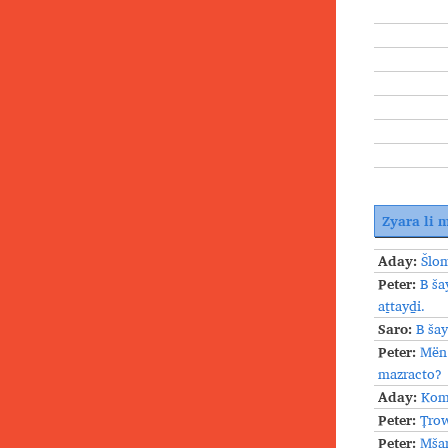
Zyara li 
Aday:
Šlom
Peter:
B ša
aṯtayḏi.
Saro:
B ša
Peter:
Mën 
mazracto?
Aday:
Koma
Peter:
Ṭro
Peter:
Mšar