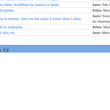
Saro:
e šafiro. Koṭëlbina lxu kušoro w ḥaylo.
Très 
Petra:
i ġalabe.
Merc
Saro:
Nous 
na bi zyaraṯe. Hatu ste kul naqla b šayno abxu l sidan.
les bienven
Petra:
i lu maṯyaṯxu.
Merci
Saro:
 alxu ste.
Merci
e 12
ants du Turabdin étaient pour la plupart des paysans et vivaient en autar
uvaient pas nécessairement à proximité de la maison. Souvent, les terres 
it différentes sortes de céréales, des melons, des concombres, des pois ch
. À côté du vin et de l’eau-de-vie, on produisait avec les raisins des rai
alile
.
Quand les familles n’étaient pas en mesure d’assumer tout le travai
rs. Le surplus de la production était vendu sur le marché ou était troqu
mage qu’elles vendaient au marché de la ville la plus proche. Il était fré
es achats nécessaires. Le proverbe suivant met en garde contre l’achat 
chète pas de vache de la prairie et ne demande pas en mariage une mariée
eilleurs côtés de ce que l’on veut acheter.