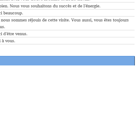
bien. Nous vous souhaitons du succès et de l’énergie.
i beaucoup.
nous sommes réjouis de cette visite. Vous aussi, vous êtes toujours
us.
 d’être venus.
 à vous.
cie. Les paysans possédaient des champs de taille variable et ceux-ci
cultivables se trouvaient même loin du village. En règle générale, on
iches et des lentilles. De plus, chaque famille avait quelques
sins secs et d’autres sucreries délicieuses comme des
coliqe
, du
bastiq
l de manière autonome, elles employaient en renfort des travailleurs
é contre d’autres marchandises. Les femmes faisaient aussi du yaourt
quent que les villageois se rendent aux petites villes du Turabdin pour
à un moment défavorable
Tërto me margo lo šuqlat w kalo me mëštuṯo lo
“. Cela signifie que, dans les deux cas, on n’a l’occasion de voir