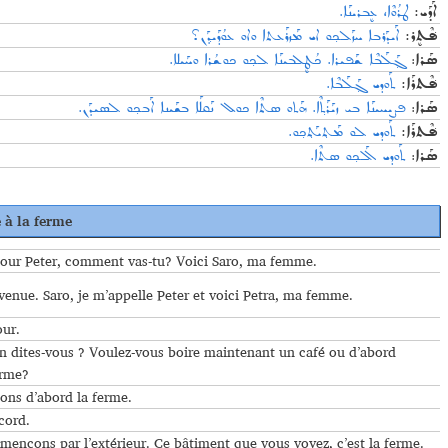
ܐܰܕܰܝ:
ܛܪܳܘܶܐ، ܥܷܒܪܝܢܰܐ.
ܐܰܝܕܰܪܒܐ ܚܙܰܠܟ݂ܘ ܐܝ ܡܰܙܪܰܥܬܐ ܘܐܘ ܥܘܳܕܰܝܕ݂ܰܢ؟
:
ܦ݁ܶܬܷܪ
ܓ݂ܰܠܰܒܶܐ ܫܰܦܝܪܐ. ܟܳܛܷܠܒܝܢܰܐ ܠܟ݂ܘ ܟܘܫܳܪܐ ܘܚܰܝܠܐ.
:
ܣܰܪܐ
ܦ݁ܶܬܪܰܐ:
ܬܰܘܕܝ ܓ݂ܰܠܰܒܶܐ.
ܦܨܝܚܝܢܰܐ ܒܝ ܙܝܰܪܰܬ݂ܶܐ. ܗܰܬܘ ܣܬܶܐ ܟܘܠ ܢܰܩܠܰܐ ܒܫܰܝܢܐ ܐܰܒܟ݂ܘ ܠܣܝܕܰܢ.
:
ܣܰܪܐ
ܦ݁ܶܬܪܰܐ:
ܬܰܘܕܝ ܠܘ ܡܰܬ݂ܝܰܬ݂ܟ݂ܘ.
ܬܰܘܕܝ ܐܰܠܟ݂ܘ ܣܬܶܐ.
:
ܣܰܪܐ
e à la ferme
our Peter, comment vas-tu? Voici Saro, ma femme.
enue. Saro, je m’appelle Peter et voici Petra, ma femme.
ur.
 dites-vous ? Voulez-vous boire maintenant un café ou d’abord
erme?
ons d’abord la ferme.
cord.
nçons par l’extérieur. Ce bâtiment que vous voyez, c’est la ferme.