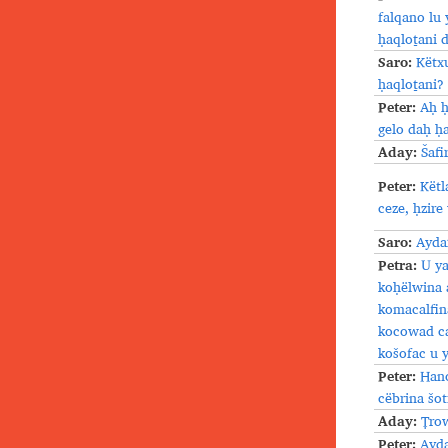
falqano lu 
ḥaqloṯani d
Saro:
Këtx
ḥaqloṯani?
Peter:
Aḥ ḥ
gelo daḥ ḥa
Aday:
Šafi
Peter:
Këtl
ceze, ḥzire
Saro:
Ayda
Petra:
U ya
koḥëlwina a
komacalfin
kocowad ca
košofac u
Peter:
Hano
cëbrina šo
Aday:
Ṭrow
Peter:
Ayda