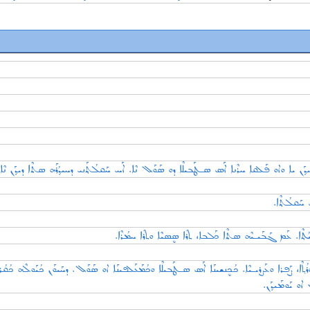
݂ܰܢ ܝܐ ܘܐܘ ܦܰܠܩܐ ܚܪܶܢܐ ܐܰܣ ܣـܛܰܒܝܠܶܐ ܕܘ ܣܰܘܰܠ ܢܶܐ. ܐܰܚ ܚܰܩܠܳܬ݂ܰܢܝ ܕܚܝܕ݂ܳܪܰܗ ܣܬܶܐ ܕܝܕ݂ܰܢ ܢܶܐ
 ܚܰܩܠܳܬ݂ܶܐ
ܬ݂ܶܐ، ܨܰܦܪܐ ܘܥܰܨܪܝـܝܶܐ. ܟܳܟܷܢܫܝܢܰܐ ܐܰܣ ܣـܛܰܒܝܠܶܐ ܘܟܳܡܰܥܰܠܦܝܢܰܐ ܐܘ ܣܰܘܰܠ. ܕܚܰܝܘܰܢ ܟܳܝܰܘܠܶܗ ܟܳܩܳ
 ܐܘ ܝܰܘܡܰܝܕ݂ܰܢ