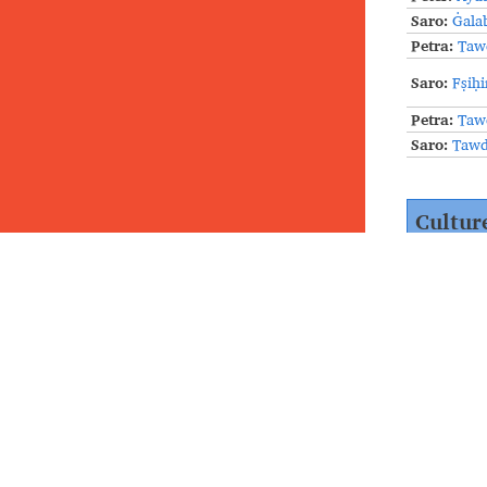
Saro:
Ġalab
Petra:
Tawd
Saro:
Fṣiḥi
Petra:
Tawd
Saro:
Tawdi
Cultur
Les habit
ne se tro
y cultiva
vignobles
et de la
ḥ
saisonnie
et du fro
y faire l
ṭëlbat
„N’a
que les m