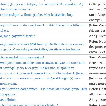
ytowayḏan yo w u falqo ḥreno as sṭabile du sawal ne. Aḥ
Cette partie
 ḥeḏora ste diḏan ne.
animaux. C
Saro:
u arco rwëḥto w ilone ġalabe. Mën kosaymitu baḥ
Vous 
champs?
Peter:
aqloṯe li marca du sawal ne. Bu rabëc kosaymina ftile mu
Ces c
qloṯe.
faisons des
Aday:
ro, mën ḥayewën këtxu?
C’es
Peter:
Nous 
an ḥammëš w šawci (75) tawroṯe. Këtlan ste kmo cwone,
des porcs e
 w gyoṯe. Cam gabayye ste kalbo, tre sësye w tre ḥmore.
chevaux et 
Saro:
rbo komašafcitu u yawmaṯxu?
Comme
Petra:
wmayḏan kule košofac cam u sawal. Bu yawmo tarte kore
Nous 
t tawroṯe, ṣafro w caṣriye. Kokënšina as sṭabile w
trayons les
a u sawal. D ḥaywan koyawle koqorina lu bayṭar. U Peter
nourrissons
l u traktor w ono kosaymono u šuġlo d lawġël. Hawxa
Peter trava
 yawmayḏan.
passe notre
Peter:
 yo u cwodo dad dawore. D lo howalxu šuwole ḥrene, gëd
C’est
tina qaḥwa.
allons entr
Aday:
e, cëbrina.
D’ac
Peter:
rbo ḥzalxu i mazracto w u cwodayḏan?
Comme