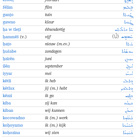
ܐܷܫܘܷܛ
fëlim
film
ܦܷܠܝܡ
ganṯo
tuin
ܓܰܢܬ݂ܐ
gawno
kleur
ܓܰܘܢܐ
ḥa w tleṯi
éénendertig
ܚܰܐ ܘܬܠܶܬ݂ܝ
ḥammëš
(v.)
vijf
ܚܰܡܡܷܫ
(ܐܰܬ݂)
ḥaṯo
nieuw
(m.ev.)
ܚܰܬ݂ܐ
ḥušabe
zondagen
ܚܘܫܰܒܶܐ
ḥzirën
juni
ܚܙܝܪܷܢ
ilën
september
ܐܝܠܷܢ
iyyar
mei
ܐܝـܝܰܪ
këtli
ik heb
ܟܷܬܠܝ
këtlux
jij (m.) hebt
ܟܷܬܠܘܟ݂
këzzi
ik ga
ܟܐܷܙܙܝ
kiba
zij kan
ܟܝܒܰܗ
kiban
wij kunnen
ܟܝܒܰܢ
kocowadno
ik (m.) werk
ܟܳܥܳܘܰܕܢܐ
koḥoyarno
ik (m.) kijk
ܟܳܚܳܝܰܪܢܐ
koḥozina
wij zien
ܟܳܚܳܙܝܢܰܐ