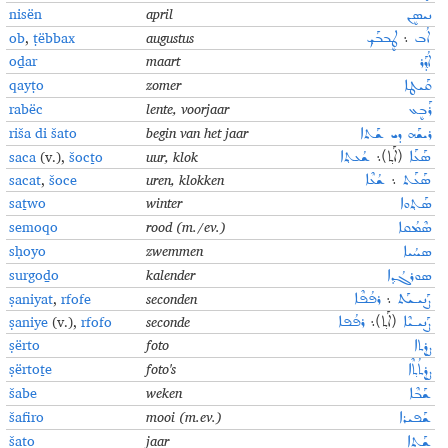
nisën
april
ܢܝܣܷܢ
ob
,
ṭëbbax
augustus
ܐܳܒ
܆
ܛܷܒܒܰܟ݂
oḏar
maart
ܐܳܕ݂ܰܪ
qayṭo
zomer
ܩܰܝܛܐ
rabëc
lente, voorjaar
ܪܰܒܷܥ
riša di šato
begin van het jaar
ܪܝܫܰܗ ܕܝ ܫܰܬܐ
saca
(v.),
šocṯo
uur, klok
ܣܰܥܰܐ
(ܐܰܬ݂)܆
ܫܳܥܬ݂ܐ
sacat
,
šoce
uren, klokken
ܣܰܥܰܬ
܆
ܫܳܥܶܐ
saṯwo
winter
ܣܰܬ݂ܘܐ
semoqo
rood (m./ev.)
ܣܶܡܳܩܐ
sḥoyo
zwemmen
ܣܚܳܝܐ
surgoḏo
kalender
ܣܘܪܓܳܕ݂ܐ
ṣaniyat
,
rfofe
seconden
ܨܰܢܝـܝܰܬ
܆
ܪܦܳܦܶܐ
ṣaniye
(v.),
rfofo
seconde
ܨܰܢܝـܝܶܐ
(ܐܰܬ݂)܆
ܪܦܳܦܐ
ṣërto
foto
ܨܷܪܬܐ
ṣërtoṯe
foto's
ܨܷܪܬܳܬ݂ܶܐ
šabe
weken
ܫܰܒܶܐ
šafiro
mooi (m.ev.)
ܫܰܦܝܪܐ
šato
jaar
ܫܰܬܐ