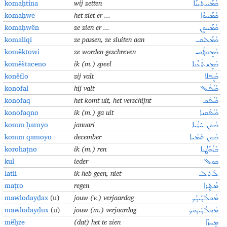
komaḥtina
wij zetten
ܟܳܡܰܚܬܝܢܰܐ
komaḥwe
het ziet er ...
ܟܳܡܰܚܘܶܐ
komaḥwën
ze zien er ...
ܟܳܡܰܚܘܷܢ
komaliqi
ze passen, ze sluiten aan
ܟܳܡܰܠܝܩܝ
komëkṯowi
ze worden geschreven
ܟܳܡܷܟܬ݂ܳܘܝ
komëštaceno
ik (m.) speel
ܟܳܡܷܫܬܰܥܶܢܐ
konëflo
zij valt
ܟܳܢܷܦܠܐ
konofal
hij valt
ܟܳܢܳܦܰܠ
konofaq
het komt uit, het verschijn
t
ܟܳܢܳܦܰܩ
konofaqno
ik (m.) ga uit
ܟܳܢܳܦܰܩܢܐ
konun ḥaroyo
januari
ܟܳܢܘܢ ܚܰܪܳܝܐ
konun qamoyo
december
ܟܳܢܘܢ ܩܰܡܳܝܐ
korohaṭno
ik (m.) ren
ܟܳܪܳܗܰܛܢܐ
kul
ieder
ܟܘܠ
latli
ik heb geen, niet
ܠܰܬܠܝ
maṭro
regen
ܡܰܛܪܐ
mawlodayḏax
(u)
jouw (v.) verjaardag
ܡܰܘܠܳܕܰܝܕ݂ܰܟ݂
mawlodayḏux
(u)
jouw (m.) verjaardag
ܡܰܘܠܳܕܰܝܕ݂ܘܟ݂
mëḥze
(dat) het te zien
ܡܷܚܙܶܐ