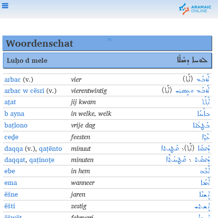
Woordenschat
Luḥo d mele
ܠܘܚܐ ܕܡܶܠܶܐ
arbac
(v.)
vier
ܐܰܪܒܰܥ
(ܐܰܬ݂)
arbac w cësri
(v.)
vierentwintig
ܐܰܪܒܰܥ ܘܥܷܣܪܝ
(ܐܰܬ݂)
aṯat
jij kwam
ܐܰܬ݂ܰܬ
b ayna
in welke, welk
ܒܐܰܝܢܰܐ
baṭlono
vrije dag
ܒܰܛܠܳܢܐ
ceḏe
feesten
ܥܶܕ݂ܶܐ
daqqa
(v.),
qaṭënto
minuut
ܕܰܩܩܰܐ
(ܐܰܬ݂)܆
ܩܰܛܢܬܐ
daqqat
,
qaṭinoṯe
minuten
ܕܰܩܩܰܬ
܆
ܩܰܛܝܢܳܬ݂ܶܐ
ebe
in hem
ܐܶܒܶܗ
ema
wanneer
ܐܶܡܰܐ
ëšne
jaren
ܐܷܫܢܶܐ
ëšti
zestig
ܐܷܫܬܝ
ëšwëṭ
februari