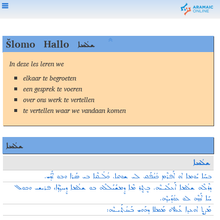
Šlomo
Hallo
ܫܠܳܡܐ
In deze les leren we
elkaar te begroeten
een gesprek te voeren
over ons werk te vertellen
te vertellen waar we vandaan komen
ܫܠܳܡܐ
ܫܠܳܡܐ
ܒܚܰܐ ܝܰܘܡܐ ܐܘ ܐܰܦܪܶܡ ܟܳܢܳܦܰܩ ܠܝ ܫܘܩܐ. ܟܳܠܳـܩܶܐ ܒܝ ܣܰܪܐ ܘܒܘ ܐܰܕܰܝ.
ܕܪܶܠܶܗ ܫܠܳܡܐ ܐܰܥܠܰܝـܝܶܗ. ܒܷܬ݂ܷܪ ܡܶܐ ܕܷܡܫܰܝܰܠܠܶܗ ܒܘ ܫܠܳܡܐ ܕܷܚܕ݂ܳܕ݂ܶܐ، ܦܪܝܫܝ ܘܟܘܠ
ܚܰܐ ܐܰܙܙܶܗ ܠܘ ܥܘܳܕܰܝܕ݂ܶܗ.
ܡܰܨܷܬ݂ ܐܘܥܕܐ ܥܰܠ ܐܘ ܡܰܡܠܐ ܕܗܰܘܝ ܒܰܝܢܳܬ݂ܰܝـܝܶܗ: