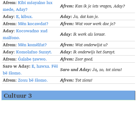
Afrem
:
Kibi mšayalno lux
Afrem:
Kan ik je iets vragen, Aday
?
mede, Aday?
Aday
Aday:
:
E, kibux.
Ja, dat kan je
.
Afrem
Afrem:
:
Mën kocawdat?
Wat voor werk doe je
?
Aday
:
Kocowadno xud
Aday:
Ik werk als leraar
.
malfono.
Afrem
Afrem:
:
Mën komëlfat?
Wat onderwijst u
?
Aday
Aday:
:
Komolafno Surayt.
Ik onderwijs het Surayt
.
Afrem
Afrem:
:
Ġalabe ṭawwo.
Zeer goed
.
Saro w Aday:
E, hawxa.
Fëš
Saro und Aday:
,
Ja
zo, tot ziens
!
bë šlomo.
Afrem
Afrem:
:
Zoxu bë šlomo.
Tot ziens
!
Cultuur 3
Als begroeting gebruiken Arameeërs/Assyriërs het woord
Šlomo
,
dat letterlijk „vrede“ betekent. De groetende persoon zegt:
Šlomo!
en de begroette persoon antwoordt met:
b šayno
„
welkom
“ dat letterlijk „in vrede” betekent. Wanneer