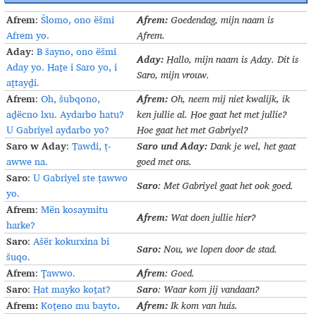
Afrem
Afrem:
:
Šlomo, ono ëšmi
Goedendag, mijn naam is
Afrem yo.
Afrem.
Aday
:
B šayno, ono ëšmi
Aday:
Hallo, mijn naam is Aday. Dit is
Aday yo. Haṯe i Saro yo, i
Saro, mijn vrouw.
aṯtayḏi.
Afrem
Afrem:
:
Oh, šubqono,
Oh, neem mij niet kwalijk, ik
aḏëcno lxu. Aydarbo hatu?
ken jullie al. Hoe gaat het met jullie?
U Gabriyel aydarbo yo?
Hoe gaat het met Gabriyel
?
Saro w Aday
Saro und Aday:
:
Tawdi, ṭ­
Dank je wel, het gaat
awwe na.
goed met ons
.
Saro
:
U Gabriyel ste ṭ­awwo
Saro
: Met Gabriyel gaat het ook goed.
yo.
Afrem
:
Mën kosaymitu
Afrem:
Wat doen jullie hier
?
harke?
Saro
:
Ašër kokurxina bi
Saro:
Nou, we lopen door de stad
.
šuqo.
Afrem
Afrem
:
Ṭawwo.
: Goed.
Saro
Saro
:
Hat mayko koṯat?
: Waar kom jij vandaan?
Afrem:
.
Afrem:
Koṯeno mu bayto
Ik kom van huis
.