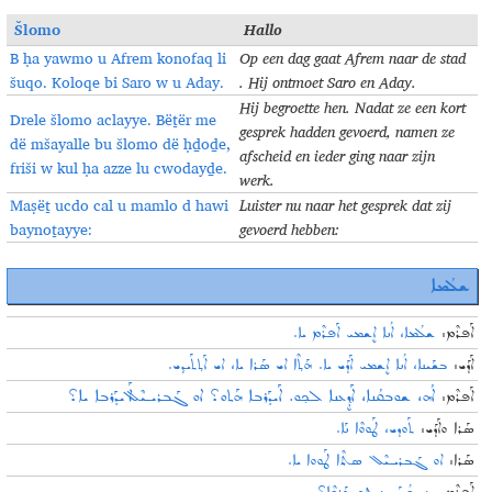
Šlomo
Hallo
B ḥa yawmo u Afrem konofaq li
Op een dag gaat Afrem naar de stad
šuqo. Koloqe bi Saro w u Aday.
. Hij ontmoet Saro en Aday.
Hij begroette hen. Nadat ze een kort
Drele šlomo aclayye. Bëṯër me
gesprek hadden gevoerd, namen ze
dë mšayalle bu šlomo dë ḥḏoḏe,
afscheid en ieder ging naar zijn
friši w kul ḥa azze lu cwodayḏe.
werk.
Maṣëṯ ucdo cal u mamlo d hawi
Luister nu naar het gesprek dat zij
baynoṯayye:
gevoerd hebben:
ܫܠܳܡܐ
ܐܰܦܪܶܡ:
ܫܠܳܡܐ، ܐܳܢܐ ܐܷܫܡܝ ܐܰܦܪܶܡ ܝܐ.
ܐܰܕܰܝ:
ܒܫܰܝܢܐ، ܐܳܢܐ ܐܷܫܡܝ ܐܰܕܰܝ ܝܐ. ܗܰܬ݂ܶܐ ܐܝ ܣܰܪܐ ܝܐ، ܐܝ ܐܰܬ݂ܬܰܝܕ݂ܝ.
ܐܳܗ، ܫܘܒܩܳܢܐ، ܐܰܕ݂ܷܥܢܐ ܠܟ݂ܘ. ܐܰܝܕܰܪܒܐ ܗܰܬܘ؟ ܐܘ ܓܰܒܪܝـܝܶܠ ܐܰܝܕܰܪܒܐ ܝܐ؟
ܐܰܦܪܶܡ:
ܣܰܪܐ ܘܐܰܕܰܝ:
ܬܰܘܕܝ، ܛܰܘܘܶܐ ܢܰܐ.
ܣܰܪܐ:
ܐܘ ܓܰܒܪܝـܝܶܠ ܣܬܶܐ ܛܰܘܘܐ ܝܐ.