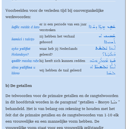
Voorbeelden voor de verleden tijd bij onovergankelijke
werkwoorden:
er is een periode van een jaar
šafëc
mëdde d šato
ܫܰܦܷܥ
ܡܷܕܕܶܐ ܕܫܰܬܐ
verstreken
zij hebben het verhaal
ܫܰܡܝܥܝ
ܐܝ
šamici
i tašciṯo
gehoord
ܬܰܫܥܝܬ݂ܐ
ayko
yalifat
waar heb jij Nederlands
ܐܰܝܟܐ
ܝܰܠܝܦܰܬ
Holandoyo?
geleerd?
ܗܳܠܰܢܕܳܝܐ؟
qadër
maxla
ṣ ruḥe
hij heeft zich kunnen redden
ܩܰܕܷܪ
ܡܰܟ݂ܠܰܨ ܪܘܚܶܗ
aḥna
yalifina
u
ܐܰܚܢܰܐ
ܝܰܠܝܦܝܢܰܐ
ܐܘ
wij hebben de taal geleerd
lišono
ܠܝܫܳܢܐ
b)
De getallen
De telwoorden voor de primaire getallen en de rangtelwoorden
in dit hoofdstuk worden in de paragraaf “getallen – Bnoyo
”
ܒܢܳܝܐ
behandeld. Het is van belang om rekening te houden met het
feit dat de primaire getallen en de rangtelwoorden van 1-10 elk
een vrouwelijke en een mannelijke vorm hebben. De
vrouwelijke vorm staat voor een vrouwelijk zelfstandig