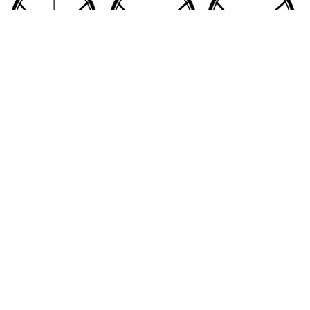
--
--
--
--
--
--
--
--
--
--
--
--
4.
Schrijf de getallen uit in het Surayt.
10
25