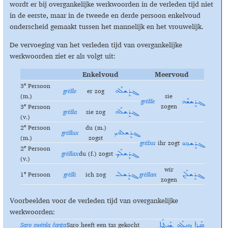
wordt er bij overgankelijke werkwoorden in de verleden tijd niet
in de eerste, maar in de tweede en derde persoon enkelvoud
onderscheid gemaakt tussen het mannelijk en het vrouwelijk.
De vervoeging van het verleden tijd van overgankelijke
werkwoorden ziet er als volgt uit:
Enkelvoud
Meervoud
e
3
Persoon
grëšle
er zog
ܓܪܷܫܠܶܗ
(m.)
sie
grëšše
ܓܪܷܫܫܶܗ
zogen
e
3
Persoon
grëšla
sie zog
ܓܪܷܫܠܰܗ
(v.)
e
2
Persoon
du (m.)
grëšlux
ܓܪܷܫܠܘܟ݂
(m.)
zogst
grëšxu
ihr zogt
ܓܪܷܫܟ݂ܘ
e
2
Persoon
grëšlax
du (f.) zogst
ܓܪܷܫܠܰܟ݂
(v.)
wir
e
1
Persoon
grëšli
ich zog
grëšlan
ܓܪܷܫܠܰܢ
ܓܪܷܫܠܝ
zogen
Voorbeelden voor de verleden tijd van overgankelijke
werkwoorden:
Saro zwënla čanṭa
Saro heeft een tas gekocht
ܣܰܪܐ ܙܘܷܢܠܰܗ ܫ̰ܰܢܛܰܐ