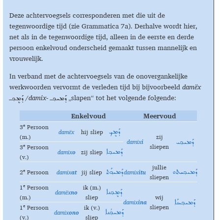
Deze achtervoegsels corresponderen met die uit de
tegenwoordige tijd (zie Grammatica 7a). Derhalve wordt hier,
net als in de tegenwoordige tijd, alleen in de eerste en derde
persoon enkelvoud onderscheid gemaakt tussen mannelijk en
vrouwelijk.
In verband met de achtervoegsels van de onovergankelijke
werkwoorden vervormt de verleden tijd bij bijvoorbeeld
damëx
/dam
i
x-
„slapen“ tot het volgende folgende:
ܕܰܡܝܟ݂ـ
ܕܰܡܷܟ݂ـ
Enkelvoud
Meervoud
e
3
Persoon
damëx
hij sliep
ܕܰܡܷܟ݂
(m.)
zij
damix
i
ܕܰܡܝܟ݂ܝ
sliepen
e
3
Persoon
damix
o
zij sliep
ܕܰܡܝܟ݂ܐ
(v.)
jullie
e
2
Persoon
damix
at
jij sliep
damix
itu
ܕܰܡܝܟ݂ܝܬܘ
ܕܰܡܝܟ݂ܰܬ
sliepen
e
1
Persoon
ik (m.)
damëx
no
ܕܰܡܷܟ݂ܢܐ
(m.)
sliep
wij
damix
ina
ܕܰܡܝܟ݂ܝܢܰܐ
sliepen
e
1
Persoon
ik (v.)
damix
ono
ܕܰܡܝܟ݂ܳܢܐ
(v.)
sliep