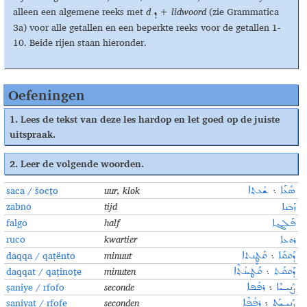
alleen een algemene reeks met
d
+
lidwoord
(zie Grammatica
ܕ
3a) voor alle getallen en een beperkte reeks voor de getallen 1-
10. Beide rijen staan hieronder.
Oefeningen
1.
Lees de tekst van deze les hardop en let goed op de juiste
uitspraak
.
2.
Leer de volgende woorden.
saca / šocṯo
uur, klok
ܣܰܥܰܐ
܆
ܫܳܥܬ݂ܐ
zabno
tijd
ܙܰܒܢܐ
falgo
half
ܦܰܠܓܐ
ruco
kwartier
ܪܘܥܐ
daqqa / qaṭënto
minuut
ܕܰܩܩܰܐ
܆
ܩܰܛܷܢܬܐ
daqqat / qaṭinoṯe
minuten
ܕܰܩܩܰܬ
܆
ܩܰܛܝܢܳܬ݂ܶܐ
ṣaniye / rfofo
seconde
ܨܰܢܝـܝܶܐ
܆
ܪܦܳܦܐ
ṣaniyat / rfofe
seconden
ܨܰܢܝـܝܰܬ
܆
ܪܦܳܦܶܐ