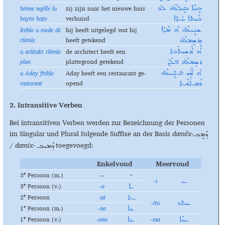
hënne nqëlle lu
zij zijn naar het nieuwe huis
ܗܷܢܢܶܐ ܢܩܷܠܠܶܗ ܠܘ
bayto ḥaṯo
verhuisd
ܒܰܝܬܐ ܚܰܬ݂ܐ
šrëḥle u mede dë
hij heeft uitgelegd wat hij
ܫܪܷܚܠܶܗ ܐܘ ܡܶܕܶܐ
ršëmle
heeft getekend
ܕܷܪܫܷܡܠܶܗ
u aršitakt ršëmle
de architect heeft een
ܐܘ ܐܰܪܫܝܬܰܟܬ
plan
plattegrond getekend
ܪܫܷܡܠܶܗ ܦ݁ܠܰܢ
u Aday ftëḥle
Aday heeft een restaurant ge-
ܐܘ ܐܰܕܰܝ ܦܬܷܚܠܶܗ
rastorant
opend
ܪܰܣܬܳܪܰܢܬ
2. Intransitive Verben
Bei intransitiven Verben werden zur Bezeichnung der Personen
im Singular und Plural folgende Suffixe an der Basis
damëx
-
ܕܰܡܷܟ݂ـ
/ damix-
toegevoegd:
ܕܰܡܝܟ݂ـ
Enkelvoud
Meervoud
e
3
Persoon (m.)
--
-
-i
ـܝ
e
3
Persoon (v.)
-o
ـܐ
e
2
Persoon
-at
ـܬ
-itu
ـܝܬܘ
e
1
Persoon (m.)
-no
ـܢܐ
e
1
Persoon (v.)
-
ono
-ina
ـܝܢܰܐ
ـܢܐ