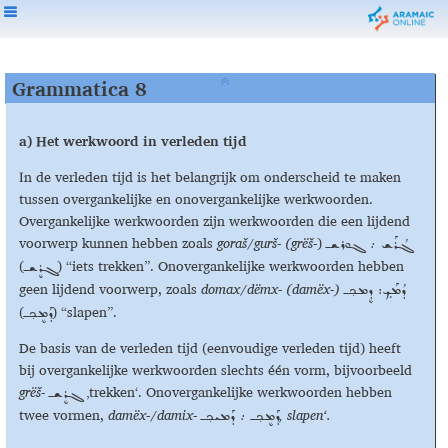
Grammatica 8
a)
Het werkwoord in verleden tijd
In de verleden tijd is het belangrijk om onderscheid te maken
tussen overgankelijke en onovergankelijke werkwoorden.
Overgankelijke werkwoorden zijn werkwoorden die een lijdend
voorwerp kunnen hebben zoals
goraš/gur
š-
(grëš
-)
ܓܳܪܰܫ ܇ ܓܘܪܫـ
(
) “iets trekken”. Onovergankelijke werkwoorden hebben
ܓܪܷܫـ
geen lijdend voorwerp, zoals
domax/
dëmx- (
damëx
-
)
ܕܳܡܰܟܼ: ܕܷܡܟ݂ـ
(
) “slapen”.
ܕܰܡܷܟ݂ـ
De basis van de verleden tijd (eenvoudige verleden tijd) heeft
bij overgankelijke werkwoorden slechts één vorm, bijvoorbeeld
grë
š
-
‚trekken‘. Onovergankelijke werkwoorden hebben
ܓܪܷܫـ
twee vormen,
damëx
-/
damix-
‚ slapen‘.
ܕܰܡܷܟ݂ـ ܇ ܕܰܡܝܟ݂ـ