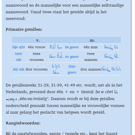
naamwoord en de mannelijke voor een mannelijke zelfstandige
naamwoord. Vanaf twee staat het getelde altijd in het
meervoud:
Primaire getallen:
v.
m.
ḥḏo aṯto
één vrouw
ḥa gawro
één man
ܚܰܐ ܓܰܘܪܐ
ܚܕ݂ܐ ܐܰܬ݂ܬܐ
tarte
twee
twee
tre gawre
ܬܪܶܐ ܓܰܘܪܶܐ
ܬܰܪܬܶܐ ܢܝܫܶܐ
ni
š
e
vrouwen
mannen
tloṯo
ܬܠܷܬ݂
tlëṯ niše
drie vrouwen
drie mannen
ܬܠܳܬ݂ܐ ܓܰܘܪܶܐ
gawre
ܢܝܫܶܐ
De getallenreeks 21-29, 31-39, 41-49 etc. wordt, net als in het
Nederlands, gevormd door één + en + tiental:
ḥa w cësri
ܚܰܐ
„één-en-twintig“. Daarom wordt er bij deze getallen
ܘܥܷܣܪܝ
onderscheid gemaakt tussen mannelijke en vrouwelijke vormen
al naar gelang het geslacht van hetgeen wordt geteld.
Rangtelwoorden:
Bij de rangtelwoorden, eerste / tweede etc., kent het Surayt