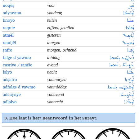
noqëṣ
voor
ܢܳܩܷܨ
adyawma
vandaag
ܐܰܕܝܰܘܡܰܐ
bnoyo
tellen
ܒܢܳܝܐ
raqme
cijfers, getallen
ܪܰܩܡܶܐ
aṯmël
gisteren
ܐܰܬ݂ܡܷܠ
ramḥël
morgen
ܪܰܡܚܷܠ
ṣafro
morgen, ochtend
ܨܰܦܪܐ
falge d yawmo
middag
ܦܰܠܓܶܗ ܕܝܰܘܡܐ
caṣriye / ramšo
avond
ܥܰܨܪܝـܝܶܐ
܆
ܪܰܡܫܐ
lalyo
nacht
ܠܰܠܝܐ
adṣafro
vanmorgen
ܐܰܕܨܰܦܪܐ
adfalge d yawmo
vanmiddag
ܐܰܕܦܰܠܓܶܗ ܕܝܰܘܡܐ
adcaṣriye
vanavond
ܐܰܕܥܰܨܪܝـܝܶܐ
adlalyo
vannacht
ܐܰܕܠܰܠܝܐ
3.
Hoe laat is het? Beantwoord in het Surayt
.