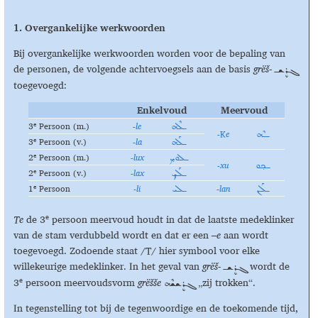
1. Overgankelijke werkwoorden
Bij overgankelijke werkwoorden worden voor de bepaling van
de personen, de volgende achtervoegsels aan de basis
grë
š-
ܓܪܷܫـ
toegevoegd:
Enkelvoud
Meervoud
e
3
Persoon (m.)
-le
ـܠܶܗ
-
K
e
ــܶܗ
e
3
Persoon (v.)
-la
ـܠܰܗ
e
2
Persoon (m.)
-lux
ـܠܘܟ݂
-xu
ـܟ݂ܘ
e
2
Persoon (v.)
-lax
ـܠܰܟ݂
e
1
Persoon
-
li
-lan
ـܠܰܢ
ـܠܝ
e
Te
de 3
persoon meervoud houdt in dat de laatste medeklinker
van de stam verdubbeld wordt en dat er een
–e
aan wordt
toegevoegd. Zodoende staat /T/ hier symbool voor elke
willekeurige medeklinker. In het geval van
grë
š-
wordt de
ܓܪܷܫـ
e
3
persoon meervoudsvorm
grë
šš
e
„zij trokken“.
ܓܪܷܫܫܶܗ
In tegenstelling tot bij de tegenwoordige en de toekomende tijd,