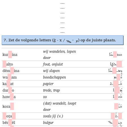
---
---
---
---
---
---
---
7.
Zet de volgende letters
(ġ -
x
/
)
op de juiste plaats.
ܟ̣ - ܓ̣
wij wandelen, lopen
kur
x
ina
ܝܢܰܐ
ܟ̣
ܟܘܪ
door
ġ
alṭo
fout, onjuist
ܠܛܐ
ܓ̣
dëm
x
ina
wij slapen
ܝܢܰܐ
ܟ̣
ܕܷܡـ
wa
x
am
boodschappen
ܡ
ܟ̣ܰ
ܘܰ
ka
ġ
at
papier
ܬ
ܓ̣ܰ
ܟܰـ
dar
ġ
o
trede, trap
ܐ
ܓ̣
ܕܰܪ
haw
x
a
zo
ܐ
ܟ̣
ܗܰܘ
(dat) wandelt, loopt
kora
x
ܟ̣
ܟܳܪܰ
door
x
oṯa
x
zoals jij (v.)
ܟ̣
ܬ̣ܰ
ܟ̣ܳ
bër
ġ
ël
bulgur
ܠ
ܓ̣ܷ
ܒܷܪ