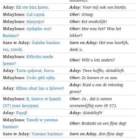
Aday
Aday
:
Eli ste bira ḥreto.
: Voor mij ook een biertje.
Mdaylono
Ober
:
Cal cayni.
: Graag.
Mdaylono
Ober:
:
Hanyuṯo!
Eet smakelijk!
Mdaylono
Ober:
:
Aydarbo wa?
Hoe was het? Was het
Basimo?
lekker
?
Saro w Aday
Saro en Aday:
:
Ġalabe basimo
Het was heerlijk,
wa, tawdi.
dank u.
Mdaylono
:
Këbcitu mede
Ober:
Wilt u iets anders?
ḥreno?
Aday
Aday:
:
Tarte qaḥwat, bocu.
Twee koffie, alstublieft.
Mdaylono
Ober:
:
Ucdo gëd oṯën.
Ze komen er zo aan.
Aday:
Kunt u ons de rekening
Aday
:
Kibux obat lan u ḥšowo?
geven?
Mdaylono
Ober
:
E, šawco w ḥamši
: Ja , dat is samen
(57) yuro kosaymi.
zevenenvijftig euro (€ 57).
Aday
Aday:
:
Fquḏ!
Alstublieft!
Mdaylono
:
Tawdi w yawmo
Ober:
Bedankt en een fijne dag!
basimo!
Saro w Aday
Saro en Aday.
:
Yawmo basimo!
Een fijne dag!