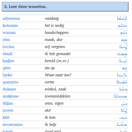
2.
Leer deze woorden
.
adyawma
vandaag
ܐܕܰܝܰܘܡܰܐ
kolozam
het is nodig
ܟܳܠܳܙܰܡ
waxam
boodschappen
ܘܰܟ݂ܰܡ
sëm
maak, doe
ܣܷܡ
ṭocina
wij vergeten
ܛܳܥܝܢܰܐ
sëmli
ik heb gemaakt
ܣܷܡܠܝ
ḥaḏiro
bereid (m.ev.)
ܚܰܕ݂ܝܪܐ
qëm
sta op
ܩܷܡ
layko
Waar naar toe?
ܠܰـܝܟܐ
qamayto
eerste
ܩܰܡܰܝܬܐ
dukano
winkel, zaak
ܕܘܟܰܢܐ
muklone
levensmiddelen
ܡܘܟܠܳܢܶܐ
diḏan
onze, eigen
ܕܝܕ݂ܰܢ
ṭrowe
oké
ܛܪܳܘܶܐ
kibi
ik kan
ܟܝܒܝ
mcawanno
ik help
ܡܥܰܘܰܢܢܐ
hawli
Geef mij!
ܗܰܘܠܝ