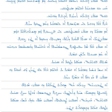
ܟܘܠ ܣܦ݁ܳܪ ܟܷܬܠܶܗ ܬܚܘܡܶܐ ܘܩܳܢܘܢܶܐ ܕܝܠܳܢܳܝܶܐ. ܕܰܡ ܡܷܫܬܰܥܝܳܢܶܐ ܟܳܠܳܙܰܡ ܐܷܕ݂ܥܷܢܢܶܗ.
ܗܰܢܝ ܒܘ ܣܘܥܪܳܢܐ ܟܳܠܳܙܰܡ ܡܝܛܰܒܩܝ.
ܟܘܠ ܣܦ݁ܳܪ ܟܷܬܠܶܗ ܬܰܚܪܰܙܬܐ ܬ݂ܰܒܷܬܬܐ ܕܪܘܚܶܗ.
ܗܰܬ݂ܶܐ ܟܳܘܶܐ ܕܗܘܝܐ ܠܝ ܡܕܰܪܫܘܬ݂ܐ ܐܰܘ ܠܡܘܪܳܝܐ ܕܥܰܡ ܓܘܕܐ ܚܪܶܬܐ.
ܐܰܡ ܡܘܪܳܝܶܐ ܕܘ ܣܦ݁ܳܪ ܟܳܡܝܛܰܟܣܝ ܠܝ ܦܨܝـܚܘܬ݂ܐ ܕܰܡ ܡܷܫܬܰܘܬܦܳܢܶܐ ܘܕܰܡ
ܡܦܰܪܔܳܢܶܐ، ܐܰܘ ܣܬܶܐ ܠܐܝܩܳܪܐ ܕܐܰܬ݂ܪܐ، ܕܷܡܕ݂ܝܬܐ، ܕܚܘܕ݂ܪܐ ܐܰܘ ܓ݂ܶܪ ܨܒܘܬ݂ܐ.
ܐܘ ܣܦ݁ܳܪ ܟܳܘܶܐ ܡܶܐ ܚܦܝܛܘܬ݂ܐ ܓܘܫܡܳܢܰܝܬܐ ܐܰܘ ܗܰܘܢܳܢܰܝܬܐ ܕܟܳܡܝܣܳܡܐ ܒܪܘܚܰܗ
ܐܰܘ ܥܰܡ ܣܝܥܬܐ ܠܰܫܰܢ ܩܡܳܪܐ.
ܡܰܬ݂ܠܐ: ܦܘܬܒܳܠ، ܣܠܳܩܐ ܕܛܘܪܐ ܐܰܘ ܣܚܳܝܐ.
ܐܘ ܢܝܫܐ ܪܝܫܳܝܐ ܕܡܘܪܳܝܐ ܐܘ ܩܡܳܪܐ ܝܐ. ܟܳܠܳܙܰܡ ܗܳܘܶܐ ܠܘ ܓܳܪܰܢ ܕܰܩ ܩܳܢܘܢܶܐ ܕܘ
ܣܦ݁ܳܪ. ܠܐ ܒܰܙ ܙܘܙܶܐ ܐܰܘ ܒܡܶܕܶܐ ܚܪܶܢܐ.
ܐܘ ܓܰܒܪܝـܝܶܠ ܚܷܪܠܶܗ ܥܰܠ ܫܷܟܠܰܬ ܓ݂ܰܠܰܒܶܐ ܕܘ ܣܦ݁ܳܪ، ܡܰܬ݂ܠܐ:
ܬܷܪܗܝܛܐ ܕܣܷܣܝܶܐ، ܫܝܳܪܐ ܕܬܰܠܓܐ، ܚܝܨܘܬ݂ܐ ܕܓܘܫܡܐ، ܪܰܗܛܐ ܚܝܨܐ، ܣܚܳܝܐ،
ܦܘܬܒܳܠ، ܗܰܢܕܒܳܠ، ܐܶܣܦܝܪ ܛܷܒܠܝܬ݂ܐ، ܐܶܣܦܝܪ ܣܰܠܐ، ܝܘܕܐ، ܟܰܫܐ، ܣܠܳܩܐ
ܕܛܘܪܐ، ܩܠܳܥܐ ܕܒܷܣܷܟܠܶܬ ܘܓ݂ܶܪ.