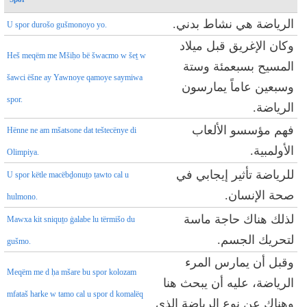
الرياضة هي نشاط بدني.
U spor durošo gušmonoyo yo.
وكان الإغريق قبل ميلاد
Heš meqëm me Mšiḥo bё šwacmo w šeṯ w
المسيح بسبعمئة وستة
šawci ëšne ay Yawnoye qamoye saymiwa
وسبعين عاماً يمارسون
spor.
الرياضة.
فهم مؤسسو الألعاب
Hënne ne am mšatsone dat teštecënye di
الأولمبية.
Olimpiya.
للرياضة تأثير إيجابي في
U spor këtle macëbḏonuṯo ṭawto cal u
صحة الإنسان.
hulmono.
لذلك هناك حاجة ماسة
Mawxa kit sniquṯo ġalabe lu tërmišo du
لتحريك الجسم.
gušmo.
وقبل أن يمارس المرء
Meqëm me d ḥa mšare bu spor kolozam
الرياضة، عليه أن يبحث هنا
mfataš harke w tamo cal u spor d komalëq
وهناك عن نوع الرياضة الذي