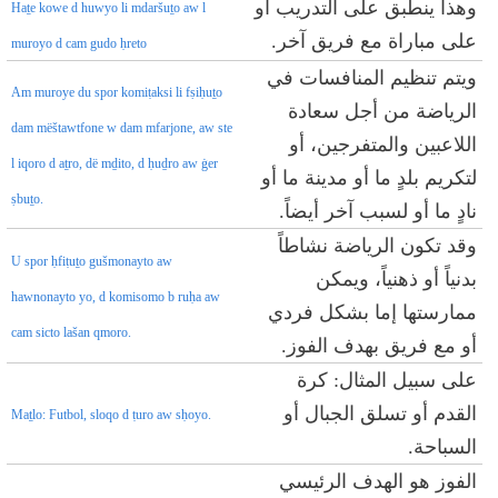
وهذا ينطبق على التدريب أو
Haṯe kowe d huwyo li mdaršuṯo aw l
على مباراة مع فريق آخر.
muroyo d cam gudo ḥreto
ويتم تنظيم المنافسات في
Am muroye du spor komiṭaksi li fṣiḥuṯo
الرياضة من أجل سعادة
dam mëštawtfone w dam mfarjone, aw ste
اللاعبين والمتفرجين، أو
l iqoro d aṯro, dë mḏito, d ḥuḏro aw ġer
لتكريم بلدٍ ما أو مدينة ما أو
ṣbuṯo.
نادٍ ما أو لسبب آخر أيضاً.
وقد تكون الرياضة نشاطاً
U spor ḥfiṭuṯo gušmonayto aw
بدنياً أو ذهنياً، ويمكن
hawnonayto yo, d komisomo b ruḥa aw
ممارستها إما بشكل فردي
cam sicto lašan qmoro.
أو مع فريق بهدف الفوز.
على سبيل المثال: كرة
القدم أو تسلق الجبال أو
Maṯlo: Futbol, sloqo d ṭuro aw sḥoyo.
السباحة.
الفوز هو الهدف الرئيسي