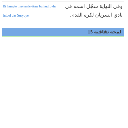
وفي النهاية سجّل اسمه في
Bi ḥarayto makṯawle ëšme bu ḥudro du
نادي السريان لكرة القدم.
futbol das Suryoye.
لمحة ثقافية 15
السريان والرياضة
تعتبر رياضة كرة القدم إحدى الرياضات التي برع بها
السريان في بلاد الاغتراب في أوروبا، وخاصة في السويد.
إذ يلعب هناك في دوري الدرجة الأولى كل من نادي
سيريانسكا الرياضي لكرة القدم ونادي "اتحاد أسيرسكا"
في مدينة سودرتاليا. كذلك في ألمانيا وفي بلدان أوروبية
أخرى أسس السريان نواديَ تضم لاعبين ممتازين، حتى إن
بعضهم وقعوا عقوداً مع نوادٍ كبيرة في كل أنحاء العالم.