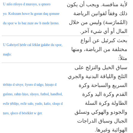
لأية منافسة. ويجب أن يكون
U nišo rišoyo d muroyo, u qmoro
ذلك وفقاً لقوانين الرياضة
yo. Kolozam howe lu goran daq qonune
(المُمارَسة) وليس من خلال
du spor w lo baz zuze aw b mede ḥreno.
المال أو أي شيء آخر.
بحث كبرئيل عن أنواع
U Gabriyel ḥërle cal šëklat ġalabe du spor,
مختلفة من الرياضة، ومنها
maṯlo:
مثلاً:
سباق الخيل والتزلج على
الثلج واللياقة البدنية والجري
السريع والسباحة وكرة
tërhiṭo d sësye, šyoro d talgo, ḥiṣuṯo d
القدم وكرة اليد وكرة
gušmo, rahṭo ḥiṣo, sḥoyo, futbol, handbol,
الطاولة وكرة السلة
esfir ṭëbliṯo, esfir salo, yudo, kašo, sloqo d
والجودو والهوكي وتسلق
ṭuro, qloco d bësëklet w ġer.
الجبال وسباق الدراجات
الهوائية وغيرها.