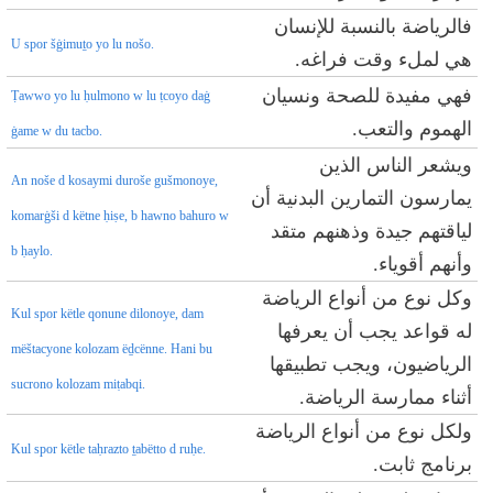
فالرياضة بالنسبة للإنسان
U spor šġimuṯo yo lu nošo.
هي لملء وقت فراغه.
فهي مفيدة للصحة ونسيان
Ṭawwo yo lu ḥulmono w lu ṭcoyo daġ
الهموم والتعب.
ġame w du tacbo.
ويشعر الناس الذين
An noše d kosaymi duroše gušmonoye,
يمارسون التمارين البدنية أن
komarġši d këtne ḥiṣe, b hawno bahuro w
لياقتهم جيدة وذهنهم متقد
b ḥaylo.
وأنهم أقوياء.
وكل نوع من أنواع الرياضة
Kul spor këtle qonune dilonoye, dam
له قواعد يجب أن يعرفها
mëštacyone kolozam ëḏcënne. Hani bu
الرياضيون، ويجب تطبيقها
sucrono kolozam miṭabqi.
أثناء ممارسة الرياضة.
ولكل نوع من أنواع الرياضة
Kul spor këtle taḥrazto ṯabëtto d ruḥe.
برنامج ثابت.