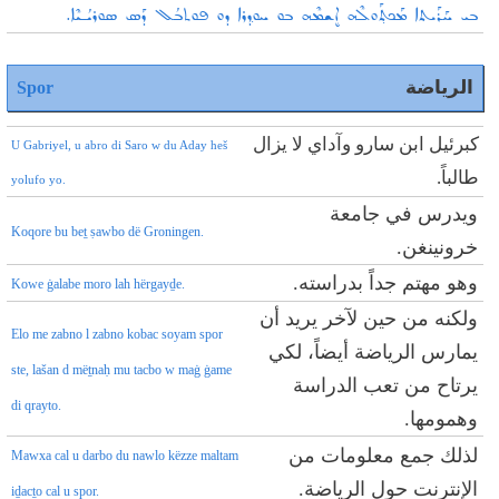
ܒܝ ܚܰܪܰܝܬܐ ܡܰܟܬ݂ܰܘܠܶܗ ܐܷܫܡܶܗ ܒܘ ܚܘܕ݂ܪܐ ܕܘ ܦܘܬܒܳܠ ܕܰܣ ܣܘܪܝܳـܝܶܐ.
الرياضة
Spor
كبرئيل ابن سارو وآداي لا يزال
U Gabriyel, u abro di Saro w du Aday heš
طالباً.
yolufo yo.
ويدرس في جامعة
Koqore bu beṯ ṣawbo dë Groningen.
خرونينغن.
وهو مهتم جداً بدراسته.
Kowe ġalabe moro lah hërgayḏe.
ولكنه من حين لآخر يريد أن
Elo me zabno l zabno kobac soyam spor
يمارس الرياضة أيضاً، لكي
ste, lašan d mëṯnaḥ mu tacbo w maġ ġame
يرتاح من تعب الدراسة
di qrayto.
وهمومها.
لذلك جمع معلومات من
Mawxa cal u darbo du nawlo këzze maltam
الإنترنت حول الرياضة.
iḏacṯo cal u spor.