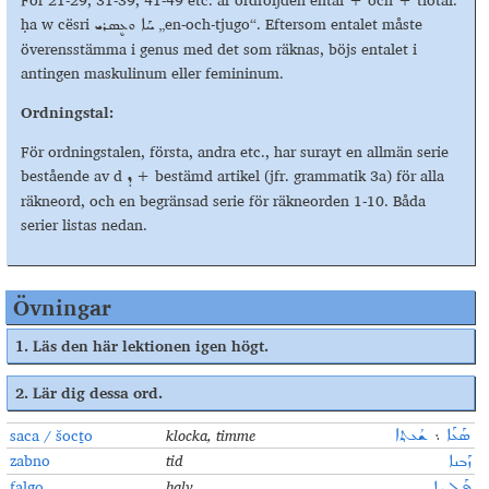
För 21-29, 31-39, 41-49 etc. är ordföljden ental + och + tiotal:
ḥa w cësri
„en-och-tjugo“. Eftersom entalet måste
ܚܰܐ ܘܥܷܣܪܝ
överensstämma i genus med det som räknas, böjs entalet i
antingen maskulinum eller femininum.
Ordningstal:
För ordningstalen, första, andra etc., har surayt en allmän serie
bestående av d
+ bestämd artikel (jfr. grammatik 3a) för alla
ܕ
räkneord, och en begränsad serie för räkneorden 1-10. Båda
serier listas nedan.
Övningar
1.
Läs den här lektionen igen högt
.
2.
Lär dig dessa ord
.
saca / šocṯo
klocka, timme
ܣܰܥܰܐ
܆
ܫܳܥܬ݂ܐ
zabno
tid
ܙܰܒܢܐ
falgo
halv
ܦܰܠܓܐ