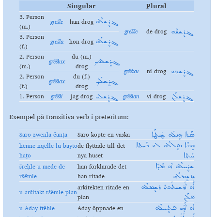
Singular
Plural
3. Person
grëšle
han drog
ܓܪܷܫܠܶܗ
(m.)
grëšše
de drog
ܓܪܷܫܫܶܗ
3. Person
grëšla
hon drog
ܓܪܷܫܠܰܗ
(f.)
2. Person
du (m.)
grëšlux
ܓܪܷܫܠܘܟ݂
(m.)
drog
grëšxu
ni drog
ܓܪܷܫܟ݂ܘ
2. Person
du (f.)
grëšlax
ܓܪܷܫܠܰܟ݂
(f.)
drog
1. Person
grëšli
jag drog
grëšlan
vi drog
ܓܪܷܫܠܰܢ
ܓܪܷܫܠܝ
Exempel på transitiva verb i preteritum:
Saro zwënla čanṭa
Saro köpte en väska
ܣܰܪܐ ܙܘܷܢܠܰܗ ܫ̰ܰܢܛܰܐ
hënne nqëlle lu bayto
de flyttade till det
ܗܷܢܢܶܐ ܢܩܷܠܠܶܗ ܠܘ ܒܰܝܬܐ
ḥaṯo
nya huset
ܚܰܬ݂ܐ
šrëḥle u mede dë
han förklarade det
ܫܪܷܚܠܶܗ ܐܘ ܡܶܕܶܐ
ršëmle
han ritade
ܕܷܪܫܷܡܠܶܗ
arkitekten ritade en
ܐܘ ܐܰܪܫܝܬܰܟܬ ܪܫܷܡܠܶܗ
u aršitakt ršëmle plan
plan
ܦ݁ܠܰܢ
u Aday ftëḥle
Aday öppnade en
ܐܘ ܐܰܕܰܝ ܦܬܷܚܠܶܗ