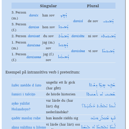
Singular
Plural
3. Person
damëx
han sov
ܕܰܡܷܟ݂
(m.)
damix
i
de sov
ܕܰܡܝܟ݂ܝ
3. Person
damix
o
hon sov
ܕܰܡܝܟ݂ܐ
(f.)
2. Person
damix
at
du sov
damix
itu
ni sov
ܕܰܡܝܟ݂ܝܬܘ
ܕܰܡܝܟ݂ܰܬ
1. Person
jag (m.)
damëx
no
ܕܰܡܷܟ݂ܢܐ
(m.)
sov
damix
ina
vi sov
ܕܰܡܝܟ݂ܝܢܰܐ
1. Person
jag (f.)
damix
ono
ܕܰܡܝܟ݂ܳܢܐ
(f.)
sov
Exempel på intransitiva verb i preteritum:
ungefär ett år gick
šafëc
mëdde d šato
ܫܰܦܷܥ ܡܷܕܕܶܐ ܕܫܰܬܐ
(har gått)
šamici
i tašciṯo
de hörde historien
ܫܰܡܝܥܝ ܐܝ ܬܰܫܥܝܬ݂ܐ
var lärde du (har
ayko yalifat
lärt) dig
ܐܰܝܟܐ ܝܰܠܝܦܰܬ ܗܳܠܰܢܕܳܝܐ؟
Holandoyo?
nederländska?
qadër
maxla
ṣ ruḥe
han kunde rädda sig
ܩܰܕܷܪ ܡܰܟ݂ܠܰܨ ܪܘܚܶܗ
vi lärde (har lärt) oss
aḥna yalifina u lišono
ܐܰܚܢܰܐ ܝܰܠܝܦܝܢܰܐ ܐܘ ܠܝܫܳܢܐ