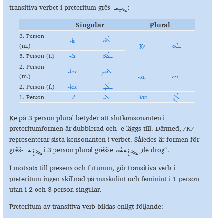
transitiva verbet i preteritum grëš- ܓܪܷܫـ :
Singular
Plural
3. Person
-le
ـܠܶܗ
(m.)
-
K
e
ــܶܗ
3. Person (f.)
-la
ـܠܰܗ
2. Person
-lux
ـܠܘܟ݂
(m.)
-xu
ـܟ݂ܘ
2. Person (f.)
-lax
ـܠܰܟ݂
1. Person
-
l
i
-lan
ـܠܰܢ
ـܠܝ
Ke på 3 person plural betyder att slutkonsonanten i
preteritumformen är dubblerad och -e läggs till. Därmed, /K/
representerar sista konsonanten i verbet. Således är formen för
grëš-
i 3 person plural grëšše
„de drog“.
ܓܪܷܫܫܶܗ
ܓܪܷܫـ
I motsats till presens och futurum, gör transitiva verb i
preteritum ingen skillnad på maskulint och feminint i 1 person,
utan i 2 och 3 person singular.
Preteritum av transitiva verb bildas enligt följande: