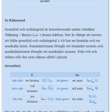
språket
b) Räkneord
Grundtal och ordningstal är introducerade under rubriken
‘Räkning – Bnoyo
’ i denna lektion. Det är viktigt att notera
ܒܢܳܝܐ
att både grundtal och ordningstal 1-10 har en feminin och en
maskulin form. Femininformen föregår ett feminint nomen och
maskulinformen föregås ett maskulint nomen. Från två och
vidare står det som räknas alltid i plural:
Grundtal:
f.
m.
ḥḏo aṯto
en kvinna
ḥa gawro
en man
ܚܰܐ ܓܰܘܪܐ
ܚܕ݂ܐ ܐܰܬ݂ܬܐ
två
tarte ni
š
e
tre gawre
två män
ܬܪܶܐ ܓܰܘܪܶܐ
ܬܰܪܬܶܐ ܢܝܫܶܐ
kvinnor
tre
ܬܠܳܬ݂ܐ
tlëṯ niše
tloṯo gawre
tre män
ܬܠܷܬ݂ ܢܝܫܶܐ
kvinnor
ܓܰܘܪܶܐ