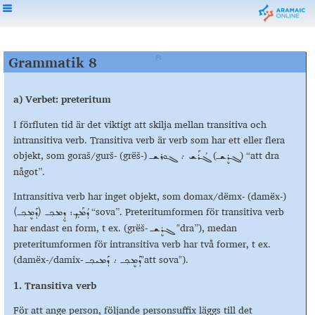
Grammatik 8
a) Verbet: preteritum
I förfluten tid är det viktigt att skilja mellan transitiva och
intransitiva verb. Transitiva verb är verb som har ett eller flera
objekt, som goraš/gurš- (grëš-)
(
) “att dra
ܓܪܷܫـ
ܓܳܪܰܫ ܇ ܓܘܪܫـ
något”.
Intransitiva verb har inget objekt, som domax/dëmx- (damëx-)
“sova”. Preteritumformen för transitiva verb
ܕܳܡܰܟܼ: ܕܷܡܟ݂ـ (ܕܰܡܷܟ݂ـ)
har endast en form, t ex. (grëš-
"dra”), medan
ܓܪܷܫـ
preteritumformen för intransitiva verb har två former, t ex.
(damëx-/damix-
"att sova").
ܕܰܡܷܟ݂ـ ܇ ܕܰܡܝܟ݂ـ
1. Transitiva verb
För att ange person, följande personsuffix läggs till det