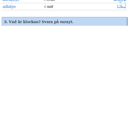
adlalyo
i natt
ܐܰܕܠܰܠܝܐ
3.
Vad är klockan? Svara på surayt
.
--
--
--
--
--
--