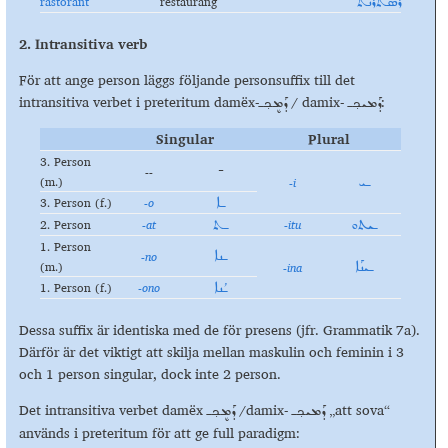
rastorant
restaurang
ܪܰܣܬܳܪܰܢܬ
2. Intransitiva verb
För att ange person läggs följande personsuffix till det
intransitiva verbet i preteritum damëx-
/ damix-
:
ܕܰܡܝܟ݂ـ
ܕܰܡܷܟ݂ـ
Singular
Plural
3. Person
--
-
(m.)
-i
ـܝ
3. Person (f.)
-o
ـܐ
2. Person
-at
-itu
ـܝܬܘ
ـܬ
1. Person
-no
ـܢܐ
(m.)
-ina
ـܝܢܰܐ
1. Person (f.)
-
ono
ـܳܢܐ
Dessa suffix är identiska med de för presens (jfr. Grammatik 7a).
Därför är det viktigt att skilja mellan maskulin och feminin i 3
och 1 person singular, dock inte 2 person.
Det intransitiva verbet damëx
/damix-
„att sova“
ܕܰܡܝܟ݂ـ
ܕܰܡܷܟ݂ـ
används i preteritum för att ge full paradigm: