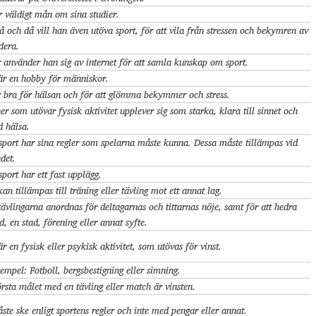
 väldigt mån om sina studier.
 och då vill han även utöva sport, för att vila från stressen och bekymren av
dera.
 använder han sig av internet för att samla kunskap om sport.
är en hobby för människor.
 bra för hälsan och för att glömma bekymmer och stress.
er som utövar fysisk aktivitet upplever sig som starka, klara till sinnet och
d hälsa.
sport har sina regler som spelarna måste kunna. Dessa måste tillämpas vid
det.
sport har ett fast upplägg.
kan tillämpas till träning eller tävling mot ett annat lag.
tävlingarna anordnas för deltagarnas och tittarnas nöje, samt för att hedra
d, en stad, förening eller annat syfte.
är en fysisk eller psykisk aktivitet, som utövas för vinst.
xempel: Fotboll, bergsbestigning eller simning.
örsta målet med en tävling eller match är vinsten.
ste ske enligt sportens regler och inte med pengar eller annat.