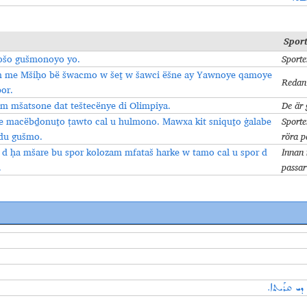
Spor
ošo gušmonoyo yo.
Sporte
 me Mšiḥo bё šwacmo w šeṯ w šawci ëšne ay Yawnoye qamoye
Redan 
or.
m mšatsone dat teštecënye di Olimpiya.
De är 
le macëbḏonuṯo ṭawto cal u hulmono. Mawxa kit sniquṯo ġalabe
Sporte
 du gušmo.
röra p
 ḥa mšare bu spor kolozam mfataš harke w tamo cal u spor d
Innan 
.
passar
 ܕܝ ܩܪܰܝܬܐ