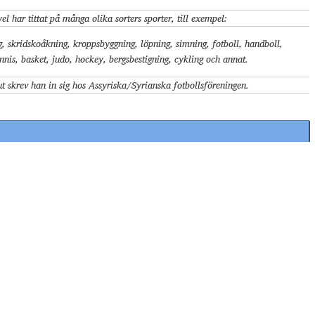
el har tittat på många olika sorters sporter, till exempel:
g, skridskoåkning, kroppsbyggning, löpning, simning, fotboll, handboll,
nnis, basket, judo, hockey, bergsbestigning, cykling och annat.
lut skrev han in sig hos Assyriska/Syrianska fotbollsföreningen.
ܡܷܢ ܟܳܐܒܰܥ ܐܘ ܓܰܒܪܝـܝܶܠ ܣܳܝܰܡ ܥܰܡ ܓܰܒ ܐܝ
1.
 sina studier?
ܩܪܰܝܬܰܝܕ݂ܶܗ؟
människas liv?
ܡܷܢ ܣܘܟܳܠܐ ܟܷܬܠܶܗ ܠܘ ܣܦ݁ܪ ܒܰܚ ܚܰܝܶܐ ܕܘ ܢܳܫܐ؟
2.
utövar fysiska
ܡܷܢ ܟܳܡܰܪܓ݂ܫܝ ܐܰܢ ܢܳܫܶܐ ܕܟܳܣܰܝܡܝ ܕܘܪܳܫܶܐ ܓܘܫܡܳܢܳܝܶܐ؟
3.