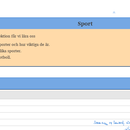
Sport
ktion får vi lära oss
orter och hur viktiga de är.
ika sporter.
tboll.
ܶܐ ܠܘ ܬܷܪܡܝܫܐ ܕܘ ܓܘܫܡܐ
ܠܶܗ