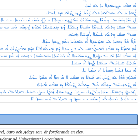
ܐܘ ܣܦ݁ܳܪ ܫܓ݂ܝܡܘܬ݂ܐ ܝܐ ܠܘ ܢܳܫܐ.
ܛܰܘܘܐ ܝܐ ܠܘ ܚܘܠܡܳܢܐ ܘܠܘ ܛܥܳܝܐ ܕܰܓ݂ ܓ݂ܰܡܶܐ ܘܕܘ ܬܰܥܒܐ.
ܐܰܢ ܢܳܫܶܐ ܕܟܳܣܰܝܡܝ ܕܘܪܳܫܶܐ ܓܘܫܡܳܢܳܝܶܐ، ܟܳܡܰܪܓ݂ܫܝ ܕܟܷܬܢܶܐ ܚـܝܨܶܐ، ܗܰܘܢܰܝـܝܶܗ ܒܰܗܘܪܐ ܘܒܚܰـܝܠܐ.
ܟܘܠ ܣܦ݁ܳܪ ܟܷܬܠܶܗ ܬܚܘܡܶܐ ܘܩܳܢܘܢܶܐ ܕܝܠܳܢܳܝܶܐ. ܕܰܡ ܡܷܫܬܰܥܝܳܢܶܐ ܟܳܠܳܙܰܡ ܐܷܕ݂ܥܷܢܢܶܗ. ܗܰܢܝ ܒ.
ܟܘܠ ܣܦ݁ܳܪ ܟܷܬܠܶܗ ܬܰܚܪܰܙܬܐ ܬ݂ܰܒܷܬܬܐ ܕܪܘܚܶܗ.
ܗܰܬ݂ܶܐ ܟܳܘܶܐ ܕܗܘܝܐ ܠܝ ܡܕܰܪܫܘܬ݂ܐ ܐܰܘ ܠܡܘܪܳܝܐ ܕܥܰܡ ܓܘܕܐ ܚܪܶܬܐ.
ܐܰܡ ܡܘܪܳܝܶܐ ܕܘ ܣܦ݁ܳܪ ܟܳܡܝܛܰܟܣܝ ܠܝ ܦܨܝـܚܘܬ݂ܐ ܕܰܡ ܡܷܫܬܰܘܬܦܳܢܶܐ ܘܕܰܡ ܡܦܰܪܔܳܢܶܐ، ܐܰܘ ܣܬܶܐ ܠܐ.
ܐܘ ܣܦ݁ܳܪ ܟܳܘܶܐ ܡܶܐ ܚܦܝܛܘܬ݂ܐ ܓܘܫܡܳܢܰܝܬܐ ܐܰܘ ܗܰܘܢܳܢܰܝܬܐ ܕܟܳܡܝܣܳܡܐ ܒܪܘܚܰܗ ܐܰܘ ܥܰܡ ܣܝ.
ܡܰܬ݂ܠܐ: ܦܘܬܒܳܠ، ܣܠܳܩܐ ܕܛܘܪܐ ܐܰܘ ܣܚܳܝܐ.
ܐܘ ܢܝܫܐ ܪܝܫܳܝܐ ܕܡܘܪܳܝܐ ܐܘ ܩܡܳܪܐ ܝܐ.
ܟܳܠܳܙܰܡ ܗܳܘܶܐ ܠܘ ܓܳܪܰܢ ܕܰܩ ܩܳܢܘܢܶܐ ܕܘ ܣܦ݁ܳܪ. ܠܐ ܒܰܙ ܙܘܙܶܐ ܐܰܘ ܒܡܶܕܶܐ ܚܪܶܢܐ.
ܐܘ ܓܰܒܪܝـܝܶܠ ܚܷܪܠܶܗ ܥܰܠ ܫܷܟܠܰܬ ܓ݂ܰܠܰܒܶܐ ܕܘ ܣܦ݁ܳܪ، ܡܰܬ݂ܠܐ:
ܬܷܪܗܝܛܐ ܕܣܷܣܝܶܐ، ܫܝܳܪܐ ܕܬܰܠܓܐ، ܚܝܨܘܬ݂ܐ ܕܓܘܫܡܐ، ܪܰܗܛܐ ܚܝܨܐ، ܣܚܳܝܐ، ܦܘܬܒܳܠ، ܗܰܢܕܒ.
ܒܝ ܚܰܪܰܝܬܐ ܡܰܟܬ݂ܰܘܠܶܗ ܐܷܫܡܶܗ ܒܘ ܚܘܕ݂ܪܐ ܕܘ ܦܘܬܒܳܠ ܕܰܣ ܣܘܪܝܳـܝܶܐ.
t
el, Saro och Adays son, är fortfarande en elev.
uderar på Universitetet i Groningen.