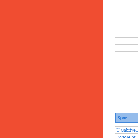
Spor
U Gabriyel,
Koqore bu 