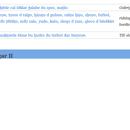
ḥërle cal šëklat ġalabe du spor, maṯlo:
Gabriy
ësye, šyoro d talgo, ḥiṣuṯo d gušmo, rahṭo ḥiṣo, sḥoyo, futbol,
ridnin
fir ṭëbliṯo, esfir salo, yudo, kašo, sloqo d ṭuro, qloco d bësëklet
bordte
 makṯawle ëšme bu ḥudro du futbol das Suryoye.
Till s
ar II
varen i texten
.
c u Gabriyel soyam cam gab i
Vad vill Gabriyel göra vid sidan av
---
lo këtle lu spor baḥ ḥaye du nošo?
Vilken betydelse har sporten i en 
---
arġši an noše d kosaymi duroše
Vad känner personer personer som 
?
träningar?
---