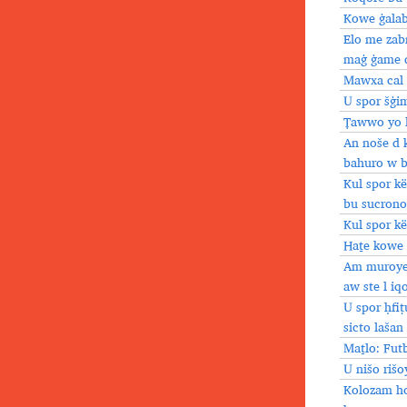
Kowe ġalab
Elo me zab
maġ ġame d
Mawxa cal 
U spor šġi
Ṭawwo yo l
An noše d 
bahuro w b
Kul spor k
bu sucrono
Kul spor kë
Haṯe kowe 
Am muroye 
aw ste l iq
U spor ḥfi
sicto lašan
Maṯlo: Futb
U nišo riš
Kolozam ho