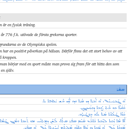
t
n är en fysisk träning.
år 776 f.k. utövade de första grekerna sporter.
grundarna av de Olympiska spelen.
n har en positivt påverkan på hälsan. Därför finns det ett stort behov av att
å kroppen.
man börjar med en sport måste man prova sig fram för att hitta den som
 en själv.
ܣܦ݁ܳܪ
ܐܘ ܓܰܒܪܝـܝܶܠ، ܐܘ ܐܰܒܪܐ ܕܝ ܣܰܪܐ ܘܕܘ ܐܰܕܰܝ ܗܶܫ ܝܳܠܘܦܐ ܝܐ.
ܟܳܩܳܪܶܐ ܒܘ ܒܶܬ݂ ܨܰܘܒܐ ܕܷܟ݂ܪܳܢܝܢܓܷܢ.
ܟܳܘܶܐ ܓ݂ܰܠܰܒܶܐ ܡܳܪܐ ܠܰܗ ܗܷܪܓܰܝܕ݂ܶܗ.
ܐܶܠܐ ܡܶܐ ܙܰܒܢܐ ܠܙܰܒܢܐ ܟܳܐܒܰܥ ܣܳܝܰܡ ܣܦ݁ܳܪ ܣܬܶܐ، ܠܰܫܰܢ ܕܡܷܬ݂ܢܰܚ ܡܘ ܬܰܥܒܐ ܘܡܰܓ݂ ܓ݂ܰܡܶܐ.
ܡܰܘܟ݂ܰܐ ܥܰܠ ܐܘ ܕܰܪܒܐ ܕܘ ܢܰܘܠܐ ܟܐܷܙܙܶܗ ܡܰܠܬܰܡ ܐܝܕ݂ܰܥܬ݂ܐ ܥܰܠ ܐܘ ܣܦ݁ܳܪ.