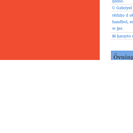
ḥreno.
U Gabriyel 
tërhiṭo d s
handbol, es
w ġer.
Bi ḥarayto
Övning
3.
Hitta s
1.
Mën koba
qraytayḏe?
2.
Mën suko
3.
Mën kom
gušmonoye