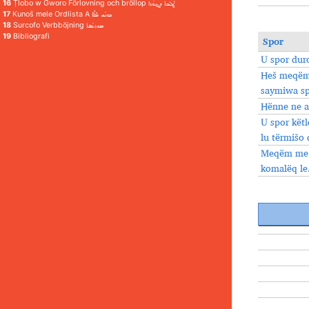
16
Ṭlobo w Gworo Förlovning och bröllop ܛܠܳܒܐ ܘܓܘܳܪܐ
17
Kunoš mele Ordlista A ܟܘܢܳܫ ܡܶܠܶܐ
18
Surcofo Verbböjning ܣܘܪܥܳܦܐ
19
Bibliografi
Spor
U spor dur
Heš meqëm
saymiwa sp
Hënne ne a
U spor kët
lu tërmišo
Meqëm me d
komalëq le