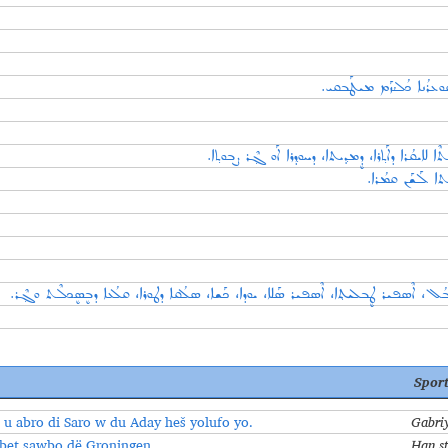
ܘ ܣܘܥܪܳܢܐ ܟܳܠܳܙܰܡ ܡܝܛܰܒܩܝ
ܝܩܳܪܐ ܕܐܰܬ݂ܪܐ، ܕܷܡܕ݂ܝܬܐ، ܕܚܘܕ݂ܪܐ ܐܰܘ ܓ݂ܶܪ ܨܒܘܬ݂ܐ
ܥܬܐ ܠܰܫܰܢ ܩܡܳܪܐ
ܳܠ، ܐܶܣܦܝܪ ܛܷܒܠܝܬ݂ܐ، ܐܶܣܦܝܪ ܣܰܠܐ، ܝܘܕܐ، ܟܰܫܐ، ܣܠܳܩܐ ܕܛܘܪܐ، ܩܠܳܥܐ ܕܒܷܣܷܟܠܶܬ ܘܓ݂ܶܪ
Spor
 u abro di Saro w du Aday heš yolufo yo.
Gabriy
beṯ ṣawbo dë Groningen.
Han st