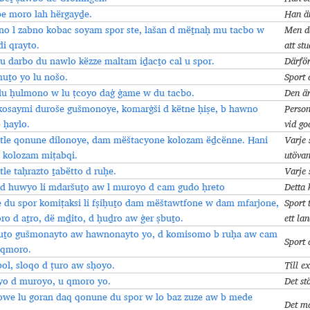
e moro lah hërgayḏe.
Han är
no l zabno kobac soyam spor ste, lašan d mëṯnaḥ mu tacbo w
Men då
i qrayto.
att stu
u darbo du nawlo këzze maltam iḏacṯo cal u spor.
Därför
muṯo yo lu nošo.
Sport 
u ḥulmono w lu ṭcoyo daġ ġame w du tacbo.
Den är
kosaymi duroše gušmonoye, komarġši d këtne ḥiṣe, b hawno
Person
 ḥaylo.
vid go
ëtle qonune dilonoye, dam mëštacyone kolozam ëḏcënne. Hani
Varje 
 kolozam miṭabqi.
utövan
tle taḥrazto ṯabëtto d ruḥe.
Varje 
d huwyo li mdaršuṯo aw l muroyo d cam gudo ḥreto
Detta 
du spor komiṭaksi li fṣiḥuṯo dam mëštawtfone w dam mfarjone,
Sport 
oro d aṯro, dë mḏito, d ḥuḏro aw ġer ṣbuṯo.
ett lan
ṭuṯo gušmonayto aw hawnonayto yo, d komisomo b ruḥa aw cam
Sport 
 qmoro.
ol, sloqo d ṭuro aw sḥoyo.
Till e
oyo d muroyo, u qmoro yo.
Det st
we lu goran daq qonune du spor w lo baz zuze aw b mede
Det må