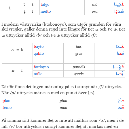
= t
t
algo
snö
ܬ݁ܰ
ܠܓܐ
ܬ݁
ܬ
= ṯ
mel
ṯ
o
ord
ܡܶܠ
ܬܼ
ܐ
ܬܼ
I modern västsyriska (kṯobonoyo), som utgör grunden för våra
skrivregler, gäller denna regel inte längre för Beṯ
och Pe
. Beṯ
ܦ
ܒ
uttrycker alltid /
b
/ och Pe
uttrycker alltid /
f
/:
ܦ
ܒ
b
ayto
hus
ܒܰ
ܝܬܐ
= b
ܒ
qa
b
ro
grav
ܩܰ
ܒ
ܪܐ
f
ardayso
paradis
ܦܰ
ܪܕܰܝܣܐ
= f
ܦ
ra
f
šo
spade
ܪܰ
ܦ
ܫܐ
Därför finns det ingen märkning på
i surayt när /
f
/ uttrycks.
ܦ
När /
p
/ uttrycks märks
med en punkt över (
).
ܦ݁
ܦ
p
lan
plan
ܦ݁
ܠܰܢ
f
emo
mun
ܦܶ
ܡܐ
På samma sätt kommer Beṯ
inte att märkas som /b/, men i de
ܒ
fall /v/ bör uttryckas i surayt kommer Beṯ att märkas med en