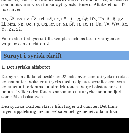
som motsvarar vissa för surayt typiska fonem. Alfabetet har 37
bokstäver:
Aa, Ää, Bb, Cc, Čč, Dd, Ḏḏ, Ee, Ëë, Ff, Gg, Ġġ, Hh, Ḥḥ, Ii, Jj, Kk,
Ll, Mm, Nn, Oo, Pp, Qq, Rr, Ss, Ṣṣ, Šš, Tt, Ṭṭ, Ṯṯ, Uu, Vv, Ww, Xx,
Yy, Zz, Žž.
För exakt uttal lyssna till exemplen och läs beskrivningen av
varje bokstav i lektion 2.
Surayt i syrisk skrift
1.
Det syriska alfabetet
Det syriska alfabetet består av 22 bokstäver som uttrycker endast
konsonanter. Vokaler uttrycks med hjälp av specialtecken, som
kommer att förklaras i andra lektionen. Varje bokstav har ett
namn, i vilken den första konsonanten uttrycker samma ljud
som själva bokstaven.
Den syriska skriften skrivs från höger till vänster. Det finns
ingen uppdelning mellan versaler och gemener, alla är lika.