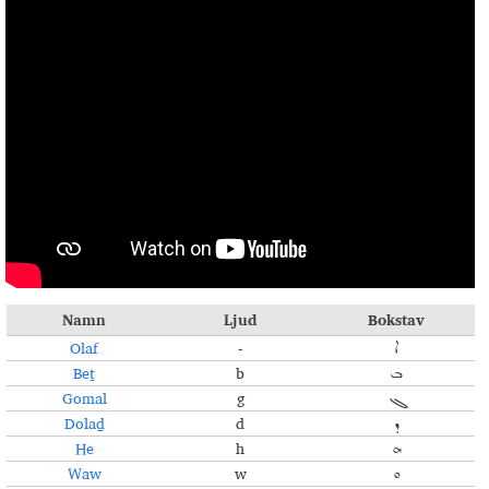
Namn
Ljud
Bokstav
Olaf
-
ܐ
Beṯ
b
ܒ
Gomal
g
ܓ
Dolaḏ
d
ܕ
He
h
ܗ
Waw
w
ܘ