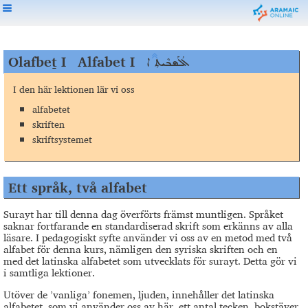
Olafbeṯ I
Alfabet I
ܐܳܠܰܦܒܶܝܬ̣ ܐ
I den här lektionen lär vi oss
alfabetet
skriften
skriftsystemet
Ett språk, två alfabet
Surayt har till denna dag överförts främst muntligen. Språket
saknar fortfarande en standardiserad skrift som erkänns av alla
läsare. I pedagogiskt syfte använder vi oss av en metod med två
alfabet för denna kurs, nämligen den syriska skriften och en
med det latinska alfabetet som utvecklats för surayt. Detta gör vi
i samtliga lektioner.
Utöver de ’vanliga’ fonemen, ljuden, innehåller det latinska
alfabetet, som vi använder oss av här, ett antal tecken, bokstäver