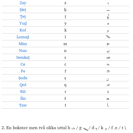
Zay
z
ܙ
Ḥeṯ
ḥ
ܚ
Ṭeṯ
ṭ
ܛ
Yuḏ
y
ܝ
Kof
k
ܟ
Lomaḏ
l
ܠ
Mim
m
ܡ
Nun
n
ܢܢ
Semkaṯ
s
ܣ
Ce
c
ܥ
Fe
f
ܦ
Ṣode
ṣ
ܨ
Qof
q
ܩ
Riš
r
ܪ
Šin
š
ܫ
Taw
t
ܬ
2. En bokstav men två olika uttal b
/ g
/ d
/ k
/ f
/ t
ܬ
ܦ
ܟ
ܕ
ܓ
ܒ