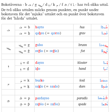
Bokstäverna - b
/ g
/ d
/ k
/ f
/ t
- har två olika uttal.
ܬ
ܦ
ܟ
ܕ
ܓ
ܒ
De två olika uttalen märks genom punkter, en punkt under
bokstaven för det "mjuka" uttalet och en punkt över bokstaven
för det "hårda" uttalet.
= b
b
ayto
hus
ܒ݁ܰ
ܝܬܐ
ܒ̇
ܒ
= ḇ
qa
ḇ
ro
(=
qa
v
ro
)
grav
ܩܰ
ܒ̣
ܪܐ
ܒ݂
= g
g
ubo
brunn
ܓ̇
ܘܒܐ
ܓ̇
ܓ
= ḡ
re
ḡ
lo
(=
re
ġ
lo
)
fot
ܪܶ
ܓܼ
ܠܐ
ܓ̣
= d
d
ayro
kloster
ܕܰ݁
ܝܪܐ
ܕ̇
ܕ
= ḏ
i
ḏ
o
hand
ܐܝ
ܕ݂
ܐ
ܕ݂
= k
bur
k
o
knä
ܒܘܪ
ܟ̇
ܐ
ܟ̇
ܟ
= ḵ
sa
ḵ
lo
(=
sa
x
lo
)
dum
ܣܰ
ܟܼ
ܠܐ
ܟܼ
= p
p
ardayso
paradis
ܦܰ݁
ܪܕܰܝܣܐ
ܦ̇
ܦ
= p̄
ra
p̄
šo
(=
ra
f
šo
)
spade
ܪܰ
ܦ
ܫܐ
ܦܼ