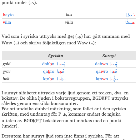
punkt under (
).
ܒܼ
b
ayto
hus
ܒܰ
ܝܬܐ
v
illa
villa
ܒ݂
ܝܠܠܰܐ
Vad som i syriska uttrycks med Ḇeṯ (
) har gått samman med
ܒܼ
Waw (
) och skrivs följaktligen med Waw (
):
ܘ
ܘ
Syriska
Surayt
guld
dah
ḇ
o
dah
w
o
ܕܰܗ
ܘ
ܐ
ܕܰܗ
ܒܼ
ܐ
grav
qa
ḇ
ro
qa
w
ro
ܩܰ
ܘ
ܪܐ
ܩܰ
ܒܼ
ܪܐ
bok
kṯo
ḇ
o
kṯo
w
o
ܟܬܼܳ
ܘ
ܐ
ܟܬܳ
ܒܼ
ܐ
I surayt alfabetet uttrycks varje ljud genom ett tecken, dvs. en
bokstav. De olika ljuden i bokstavsgruppen, BGDKPT uttrycks
således genom enskilda konsonanter.
För att undvika dubbel märkning, som fallet är i den syriska
skriften, med undantag för P
, kommer endast de mjuka
ܦ
uttalen av BGDKPT-bokstäverna att märkas med en punkt
(under).
Dessutom har surayt ljud som inte finns i syriska. För att