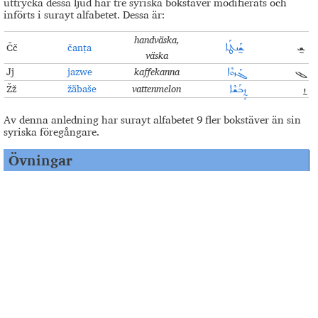
uttrycka dessa ljud har tre syriska bokstäver modifierats och
införts i surayt alfabetet. Dessa är:
handväska,
Čč
čanṭa
ܫ̰
ܫ̰ܰܢܛܰܐ
väska
Jj
jazwe
kaffekanna
ܔ
ܔܰܙܘܶܐ
Žž
žäbaše
vattenmelon
ܙ̰
ܙ̰ܱܒܰܫܶܐ
Av denna anledning har surayt alfabetet 9 fler bokstäver än sin
syriska föregångare.
Övningar
1.
Se detta videoklipp
!