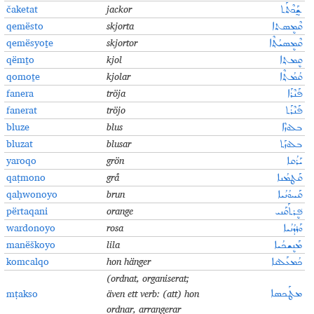
čaketat
jackor
ܫ̰ܰܟܶܬܰܬ
qemësto
skjorta
ܩܶܡܷܣܬܐ
qemësyoṯe
skjortor
ܩܶܡܷܣܝܳܬ݂ܶܐ
qëmṯo
kjol
ܩܷܡܬ݂ܐ
qomoṯe
kjolar
ܩܳܡܳܬ݂ܶܐ
fanera
tröja
ܦܰܢܶܪܰܐ
fanerat
tröjo
ܦܰܢܶܪܰܬ
bluze
blus
ܒܠܘܙܶܐ
bluzat
blusar
ܒܠܘܙܰܬ
yaroqo
grön
ܝܰܪܳܩܐ
qaṭmono
grå
ܩܰܛܡܳܢܐ
qaḥwonoyo
brun
ܩܰܚܘܳܢܳܝܐ
përtaqani
orange
ܦܷ݁ܪܬܰܩܰܢܝ
wardonoyo
rosa
ܘܰܪܕܳܢܳܝܐ
manëškoyo
lila
ܡܰܢܷܫܟܳܝܐ
komcalqo
hon hänger
ܟܳܡܥܰܠܩܐ
(
ordnat, organiserat;
mṭakso
även ett verb: (att) hon
ܡܛܰܟܣܐ
ordnar, arrangerar