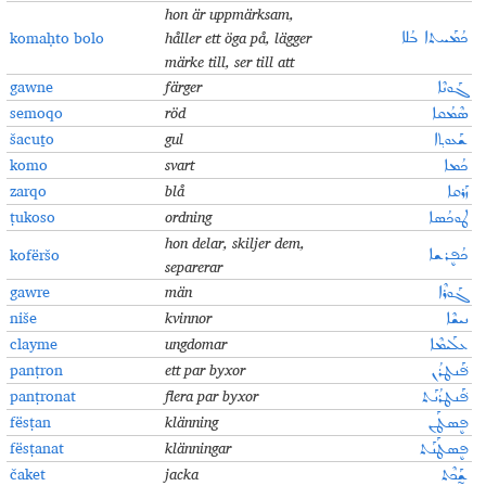
hon är uppmärksam,
komaḥto bolo
håller ett öga på, lägger
ܟܳܡܰܚܬܐ ܒܳܠܐ
märke till, ser till att
gawne
färger
ܓܰܘܢܶܐ
semoqo
röd
ܣܶܡܳܩܐ
šacuṯo
gul
ܫܰܥܘܬ݂ܐ
komo
svart
ܟܳܡܐ
zarqo
blå
ܙܰܪܩܐ
ṭukoso
ordnin
g
ܛܘܟܳܣܐ
hon delar, skiljer dem,
kofëršo
ܟܳܦܷܪܫܐ
separerar
gawre
män
ܓܰܘܪܶܐ
niše
kvinnor
ܢܝܫܶܐ
clayme
ungdomar
ܥܠܰܝܡܶܐ
panṭron
ett par byxor
ܦ݁ܰܢܛܪܳܢ
panṭronat
flera par byxor
ܦܰ݁ܢܛܪܳܢܰܬ
fësṭan
klänning
ܦܷܣܛܰܢ
fësṭanat
klänningar
ܦܷܣܛܰܢܰܬ
čaket
jacka
ܫ̰ܰܟܶܬ