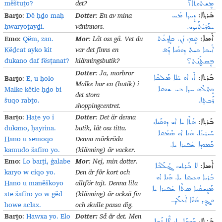
mëštuṯo?
det
?
ܡܷܫܬܘܬ݂ܐ؟
Barṯo
Dotter
:
Dë ḥḏo maḥ
: En av mina
ܒܰܪܬ݂ܐ:
ܕܷܚܕ݂ܐ ܡܰܚ
ḥwaryoṯayḏi.
väninnors
.
ܚܘܰܪܝܳܬ݂ܰܝܕ݂ܝ.
Emo
Mor
:
Qëm, zan.
: Låt oss gå. Vet du
ܐܶܡܐ:
ܩܷܡ، ܙܰܢ. ܟܐܷܕ݂ܥܰܬ
Këḏcat ayko kit
var det finns en
ܐܰܝܟܐ ܟܝܬ ܕܘܟܰܢܐ ܕܰܦ
dukano daf fësṭanat?
klänningsbutik
?
ܦܷܣܛܰܢܰܬ؟
Dotter
: Ja, morbror
Barṯo
:
E, u ḥolo
ܒܰܪܬ݂ܐ:
ܐܶ، ܐܘ ܚܳܠܐ ܡܰܠܟܶܐ
Malke har en (butik) i
Malke këtle ḥḏo bi
ܟܷܬܠܶܗ ܚܕ݂ܐ ܒܝ ܫܘܩܐ
det stora
šuqo rabṯo.
ܪܰܒܬܼܐ.
shoppingcentret
.
Barṯo
Dotter
:
Haṯe yo i
: Det är denna
ܒܰܪܬ݂ܐ:
ܗܰܬ݂ܶܐ ܝܐ ܐܝ ܕܘܟܰܢܐ،
dukano, ḥayrina.
butik, låt oss titta.
ܚܰܝܪܝܢܰܐ. ܗܰܢܐ ܐܘ ܣܶܡܳܩܐ
Hano u semoqo
Denna mörkröda
ܟܰܡܘܕܐ ܫܰܦܝܪܐ ܝܐ.
kamudo šafiro yo.
(klänning) är vacker
.
Emo
Mor
:
Lo barṯi, ġalabe
: Nej, min dotter.
ܐܶܡܐ:
ܠܐ ܒܰܪܬ݂ܝ، ܓ݂ܰܠܰܒܶܐ
karyo w ciqo yo.
Den är för kort och
ܟܰܪܝܐ ܘܥܝܩܐ ܝܐ. ܗܰܢܐ ܐܘ
Hano u manëškoyo
alltför tajt. Denna lila
ܡܰܢܷܫܟܳܝܐ ܣܬܶܐ ܫܰܦܝܪܐ ܝܐ
ste šafiro yo w gëd
(klänning) är också fin
ܘܓܷܕ ܗܳܘܶܐ ܐܰܥܠܰܟ݂.
howe aclax.
och skulle passa dig
.
Barṯo
Dotter:
:
Hawxa yo. Elo
Så är det. Men
ܗܰܘܟ݂ܰܐ ܝܐ، ܐܶܠܐ ܪܰܒܐ
:
ܒܰܪܬ݂ܐ