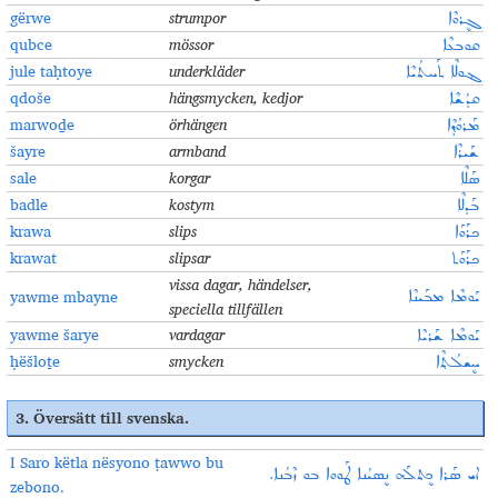
gërwe
strumpor
ܓܷܪܘܶܐ
qubce
mössor
ܩܘܒܥܶܐ
jule taḥtoye
underkläder
ܔܘܠܶܐ ܬܰܚܬܳܝܶܐ
qdoše
hängsmycken, kedjor
ܩܕܳܫܶܐ
marwoḏe
örhängen
ܡܰܪܘܳܕ݂ܶܐ
šayre
armband
ܫܰܝܪܶܐ
sale
korgar
ܣܰܠܶܐ
badle
kostym
ܒܰܕܠܶܐ
krawa
slips
ܟܪܰܘܰܐ
krawat
slipsar
ܟܪܰܘܰܬ
vissa dagar, händelser,
yawme mbayne
ܝܰܘܡܶܐ ܡܒܰܝܢܶܐ
speciella tillfällen
yawme šarye
vardagar
ܝܰܘܡܶܐ ܫܰܪܝܶܐ
ḥëšloṯe
smycken
ܚܷܫܠܳܬ݂ܶܐ
3.
Översätt till svenska
.
I Saro këtla nësyono ṭawwo bu
ܐܝ ܣܰܪܐ ܟܷܬܠܰܗ ܢܷܣܝܳܢܐ ܛܰܘܘܐ ܒܘ ܙܶܒܳܢܐ.
zebono.