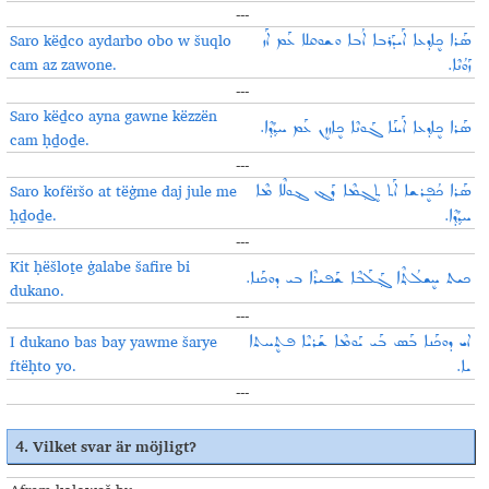
---
Saro këḏco aydarbo obo w šuqlo
ܣܰܪܐ ܟܷܐܕ݂ܥܐ ܐܰܝܕܰܪܒܐ ܐܳܒܐ ܘܫܘܩܠܐ ܥܰܡ ܐܰܙ
cam az zawone.
ܙܰܘܳܢܶܐ.
---
Saro këḏco ayna gawne këzzën
ܣܰܪܐ ܟܷܐܕ݂ܥܐ ܐܰܝܢܰܐ ܓܰܘܢܶܐ ܟܷܐܙܙܷܢ ܥܰܡ ܚܕ݂ܳܕ݂ܶܐ.
cam ḥḏoḏe.
---
Saro kofëršo at tëġme daj jule me
ܣܰܪܐ ܟܳܦܷܪܫܐ ܐܰܬ ܬܷܓ݂ܡܶܐ ܕܰܔ ܔܘܠܶܐ ܡܶܐ
ḥḏoḏe.
ܚܕ݂ܳܕ݂ܶܐ.
---
Kit ḥëšloṯe ġalabe šafire bi
ܟܝܬ ܚܷܫܠܳܬ݂ܶܐ ܓ݂ܰܠܰܒܶܐ ܫܰܦܝܪܶܐ ܒܝ ܕܘܟܰܢܐ.
dukano.
---
I dukano bas bay yawme šarye
ܐܝ ܕܘܟܰܢܐ ܒܰܣ ܒܰܝ ܝܰܘܡܶܐ ܫܰܪܝܶܐ ܦܬܷܚܬܐ
ftëḥto yo.
ܝܐ.
---
4.
Vilket svar är möjligt
?