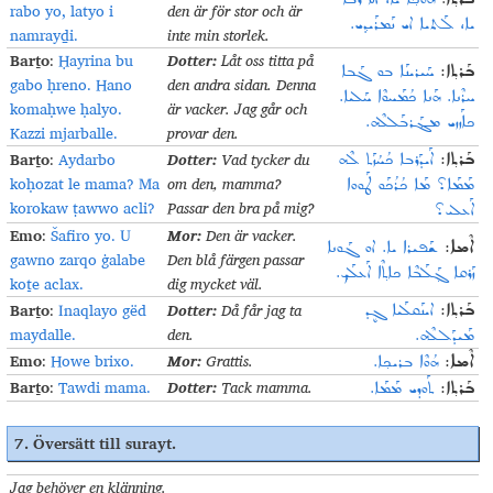
rabo yo, latyo i
den är för stor och är
ܝܐ، ܠܰܬܝܐ ܐܝ ܢܰܡܪܰܝܕ݂ܝ.
namrayḏi.
inte min storlek
.
Barṯo
Dotter:
:
Ḥayrina bu
Låt oss titta på
ܒܰܪܬ݂ܐ:
ܚܰܝܪܝܢܰܐ ܒܘ ܓܰܒܐ
gabo ḥreno. Hano
den andra sidan. Denna
ܚܪܶܢܐ. ܗܰܢܐ ܟܳܡܰܚܘܶܐ ܚܰܠܝܐ.
komaḥwe ḥalyo.
är vacker. Jag går och
ܟܐܰܙܙܝ ܡܔܰܪܒܰܠܠܶܗ.
Kazzi mjarballe.
provar den
.
Barṯo
Dotter:
:
Aydarbo
Vad tycker du
ܒܰܪܬ݂ܐ:
ܐܰܝܕܰܪܒܐ ܟܳܚܳܙܰܬ ܠܶܗ
koḥozat le mama? Ma
om den, mamma?
ܡܰܡܰܐ؟ ܡܰܐ ܟܳܪܳܟܰܘ ܛܰܘܘܐ
korokaw ṭawwo acli?
Passar den bra på mig
?
ܐܰܥܠܝ؟
Emo
Mor:
:
Šafiro yo. U
Den är vacker.
ܐܶܡܐ:
ܫܰܦܝܪܐ ܝܐ. ܐܘ ܓܰܘܢܐ
gawno zarqo ġalabe
Den blå färgen passar
ܙܰܪܩܐ ܓ݂ܰܠܰܒܶܐ ܟܐܬ݂ܶܐ ܐܰܥܠܰܟ݂.
koṯe aclax.
dig mycket väl
.
Barṯo
Dotter:
:
Inaqlayo gëd
Då får jag ta
ܒܰܪܬ݂ܐ:
ܐܝܢܰܩܠܰܝܐ ܓܷܕ
maydalle.
den
.
ܡܰܝܕܰܠܠܶܗ.
Emo
Mor:
:
Howe brixo.
Grattis
.
ܐܶܡܐ:
ܗܳܘܶܐ ܒܪܝܟ݂ܐ.
Barṯo
Dotter:
:
Tawdi mama.
Tack mamma
.
ܒܰܪܬ݂ܐ:
ܬܰܘܕܝ ܡܰܡܰܐ.
7.
Översätt till surayt
.
Jag behöver en klänning.