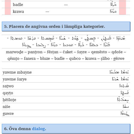
badle
---
ܒܰܕܠܶܐ
krawa
---
ܟܪܰܘܰܐ
5.
Placera de angivna orden i lämpliga kategorier
.
ܡܰܪܘܳܕ݂ܶܐ - ܦ݁ܰܢܛܪܳܢ - ܦܷܣܛܰܢ - ܫ̰ܰܟܶܬ - ܫܰܝܪܶܐ - ܩܶܡܷܣܬܐ - ܩܕܳܫܶܐ - ܩܘܡܬ݂ܐ -
ܦܰܢܶܪܰܐ - ܒܠܘܙܶܐ - ܒܰܕܠܶܐ - ܩܘܒܥܐ - ܟܪܰܘܰܐ - ܨܠܝܒܐ - ܓܷܪܘܶܐ
marwoḏe – panṭron – fësṭan – čaket – šayre – qemësto – qdoše –
qëmṯo – fanera – bluze – badle – qubco – krawa – ṣlibo - gërwe
yawme mbayne
ܝܰܘܡܶܐ ܡܒܰܝܢܶܐ
yawme šarye
ܝܰܘܡܶܐ ܫܰܪܝܶܐ
saṯwo
ܣܰܬ݂ܘܐ
qayṭo
ܩܰܝܛܐ
ḥëšloṯe
ܚܷܫܠܳܬ݂ܶܐ
niše
ܢܝܫܶܐ
gawre
ܓܰܘܪܶܐ
6.
Öva denna
dialog
.