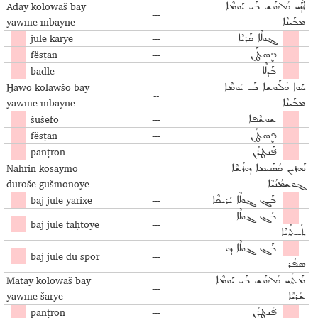
Aday kolowaš bay
ܐܰܕܰܝ ܟܳܠܳܘܰܫ ܒܰܝ ܝܰܘܡܶܐ
---
yawme mbayne
ܡܒܰܝܢܶܐ
jule karye
---
ܔܘܠܶܐ ܟܰܪܝܶܐ
fësṭan
---
ܦܷܣܛܰܢ
badle
---
ܒܰܕܠܶܐ
Ḥawo kolawšo bay
ܚܰܘܐ ܟܳܠܰܘܫܐ ܒܰܝ ܝܰܘܡܶܐ
--
yawme mbayne
ܡܒܰܝܢܶܐ
šušefo
---
ܫܘܫܶܦܐ
fësṭan
---
ܦܷܣܛܰܢ
panṭron
---
ܦܰ݁ܢܛܪܳܢ
Nahrin kosaymo
ܢܰܗܪܝܢ ܟܳܣܰܝܡܐ ܕܘܪܳܫܶܐ
---
duroše gušmonoye
ܓܘܫܡܳܢܳܝܶܐ
baj jule yarixe
---
ܒܰܔ ܔܘܠܶܐ ܝܰܪܝܟ݂ܶܐ
ܒܰܔ ܔܘܠܶܐ
baj jule taḥtoye
---
ܬܰܚܬܳܝܶܐ
ܒܰܔ ܔܘܠܶܐ ܕܘ
baj jule du spor
---
ܣܦܳ݁ܪ
Matay kolowaš bay
ܡܰܬܰܝ ܟܳܠܳܘܰܫ ܒܰܝ ܝܰܘܡܶܐ
---
yawme šarye
ܫܰܪܝܶܐ
panṭron
---
ܦܰ݁ܢܛܪܳܢ