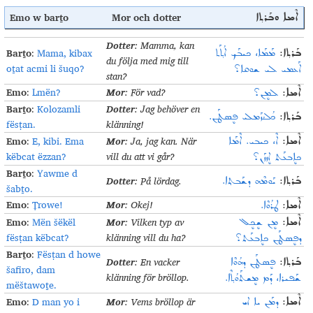
Emo w bar
ṯo
Mor och dotte
r
ܐܶܡܐ ܘܒܰܪܬ݂ܐ
Dotter
: Mamma, kan
Barṯo
:
Mama, kibax
ܒܰܪܬ݂ܐ:
ܡܰܡܰܐ، ܟܝܒܰܟ݂ ܐܳܬ݂ܰܬ
du följa med mig till
oṯat acmi li šuqo?
ܐܰܥܡܝ ܠܝ ܫܘܩܐ؟
stan
?
Emo
Mor
:
Lmën?
: För vad
?
ܐܶܡܐ:
ܠܡܷܢ؟
Barṯo
Dotter
:
Kolozamli
: Jag behöver en
ܒܰܪܬ݂ܐ:
ܟܳܠܳܙܰܡܠܝ ܦܷܣܛܰܢ.
fësṭan.
klänning
!
Emo
Mor
:
E, kibi. Ema
: Ja, jag kan. När
ܐܶܡܐ:
ܐܶ، ܟܝܒܝ. ܐܶܡܰܐ
këbcat ëzzan?
vill du att vi går
?
ܟܐܷܒܥܰܬ ܐܷܙܙܰܢ؟
Barṯo
:
Yawme d
Dotter
: På lördag
.
ܒܰܪܬ݂ܐ:
ܝܰܘܡܶܗ ܕܫܰܒܬ݂ܐ.
šabṯo.
Emo
Mor
:
Ṭrowe!
: Okej
!
ܐܶܡܐ:
ܛܪܳܘܶܐ.
Emo
Mor
:
Mën šëkël
: Vilken typ av
ܐܶܡܐ:
ܡܷܢ ܫܷܟܷܠ
fësṭan këbcat?
klänning vill du ha
?
ܕܦܷܣܛܰܢ ܟܐܷܒܥܰܬ؟
Barṯo
:
Fësṭan d howe
Dotter
: En vacker
ܒܰܪܬ݂ܐ:
ܦܷܣܛܰܢ ܕܗܳܘܶܐ
šafiro, dam
klänning för bröllop
.
ܫܰܦܝܪܐ، ܕܰܡ ܡܷܫܬܰܘܳܬ݂ܶܐ.
mëštawoṯe.
Emo
Mor
:
D man yo i
: Vems bröllop är
ܐܶܡܐ:
ܕܡܰܢ ܝܐ ܐܝ