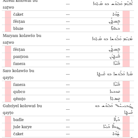
Afrem kolowaš bu
---
ܐܰܦܪܶܡ ܟܳܠܳܘܰܫ ܒܘ ܣܰܬ݂ܘܐ
saṯwo
čaket
---
ܫ̰ܰܟܶܬ
fësṭan
---
ܦܷܣܛܰܢ
bluze
---
ܒܠܘܙܶܐ
Maryam kolawšo bu
---
ܡܰܪܝܰܡ ܟܳܠܰܘܫܐ ܒܘ ܣܰܬ݂ܘܐ
saṯwo
fësṭan
---
ܦܷܣܛܰܢ
panṭron
---
ܦ݁ܰܢܛܪܳܢ
fanera
---
ܦܰܢܶܪܰܐ
Saro kolawšo bu
---
ܣܰܪܐ ܟܳܠܰܘܫܐ ܒܘ ܩܰܝܛܐ
qayṭo
fanera
---
ܦܰܢܶܪܰܐ
qubco
---
ܩܘܒܥܐ
qëmṯo
---
ܩܷܡܬ݂ܐ
Gabriyel kolowaš bu
ܓܰܒܪܝـܝܶܠ ܟܳܠܳܘܰܫ ܒܘ
---
qayṭo
ܩܰܝܛܐ
badle
---
ܒܰܕܠܶܐ
jule karye
---
ܔܘܠܶܐ ܟܰܪܝܶܐ
čaket
---
ܫ̰ܰܟܶܬ