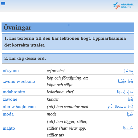
Övningar
1.
Läs texterna till den här lektionen högt. Uppmärksamma
det korrekta uttalet
.
2.
Lär dig dessa ord
.
nësyono
erfarenhet
ܢܷܣܝܳܢܐ
köp och försäljning, att
zwono w zebono
ܙܘܳܢܐ ܘܙܶܒܳܢܐ
köpa och sälja
mdabroniṯo
ledarinna, chef
ܡܕܰܒܪܳܢܝܬ݂ܐ
zawone
kunder
ܙܰܘܳܢܶܐ
obo w šuqlo cam
(
att) hon samtalar med
ܐܳܒܐ ܘܫܘܩܠܐ ܥܰܡ
moda
mode
ܡܳܕܰܐ
(
att) hon lägger, sätter,
maḥto
ställer (här: visar upp,
ܡܰܚܬܐ
ställer ut)