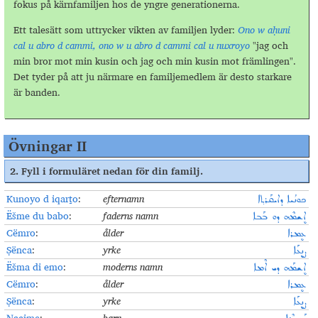
fokus på kärnfamiljen hos de yngre generationerna.
Ett talesätt som uttrycker vikten av familjen lyder:
Ono w aḥuni
cal u abro d cammi, ono w u abro d cammi cal u nuxroyo
"jag och
min bror mot min kusin och jag och min kusin mot främlingen".
Det tyder på att ju närmare en familjemedlem är desto starkare
är banden.
Övningar II
2. F
yll i formuläret nedan för din familj
.
Kunoyo d iqarṯo
:
efternamn
ܟܘܢܳܝܐ ܕܐܝܩܰܪܬ݂ܐ
Ëšme du babo
:
faderns namn
ܐܷܫܡܶܗ ܕܘ ܒܰܒܐ
Cëmro
:
ålder
ܥܷܡܪܐ
Ṣënca
:
yrke
ܨܷܢܥܰܐ
Ëšma di emo
:
moderns namn
ܐܷܫܡܰܗ ܕܝ ܐܶܡܐ
Cëmro
:
ålder
ܥܷܡܪܐ
Ṣënca
:
yrke
ܨܷܢܥܰܐ