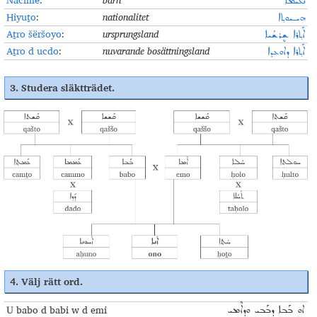
Nacime
:
barn
ܢܰܥܝܡܶܐ
Hiyuṯo
:
nationalitet
ܗܝـܝܘܬ݂ܐ
Aṯro šëršoyo
:
ursprungsland
ܐܰܬ݂ܪܐ ܫܷܪܫܳܝܐ
Aṯro d ucdo
:
nuvarande bosättningsland
ܐܰܬ݂ܪܐ ܕܐܘܥܕܐ
3.
Studera släktträdet
.
4.
Välj rätt ord
.
U babo d babi w d emi
ܐܘ ܒܰܒܐ ܕܒܰܒܝ ܘܕܐܶܡܝ