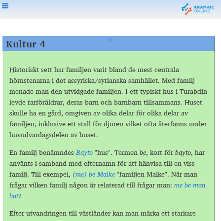
Kultur 4
Historiskt sett har familjen varit bland de mest centrala
hörnstenarna i det assyriska/syrianska samhället. Med familj
menade man den utvidgade familjen. I ett typiskt hus i Turabdin
levde farföräldrar, deras barn och barnbarn tillsammans. Huset
skulle ha en gård, omgiven av olika delar för olika delar av
familjen, inklusive ett stall för djuren vilket ofta återfanns under
huvudvardagsdelen av huset.
En familj benämndes
Bayto
"hus". Termen
be
, kort för
bayto
, har
använts i samband med efternamn för att hänvisa till en viss
familj. Till exempel,
(me) be Malke
"familjen Malke". När man
frågar vilken familj någon är relaterad till frågar man:
me be man
hat
?
Efter utvandringen till västländer kan man märka ett starkare