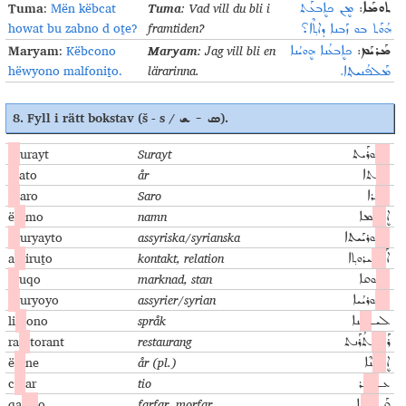
Tuma
Tuma
:
Mën këbcat
:
Vad vill du bli i
ܡܷܢ ܟܐܷܒܥܰܬ
:
ܬܘܡܰܐ
howat bu zabno d oṯe?
framtiden
?
ܗܳܘܰܬ ܒܘ ܙܰܒܢܐ ܕܐܬ݂ܶܐ؟
Maryam
Maryam
:
Këbcono
:
J
ag vill bli en
ܟܐܷܒܥܳܢܐ ܗܷܘܝܳܢܐ
:
ܡܰܪܝܰܡ
hëwyono malfoniṯo.
lärarinna
.
ܡܰܠܦܳܢܝܬ݂ܐ.
8. Fyll i rätt bokstav (š - s /
).
ܣ - ܫ
S
urayt
Surayt
ܣ
ܘܪܰܝܬ
š
ato
år
ܫܰ
ܬܐ
S
aro
Saro
ܣܰ
ܪܐ
ë
š
mo
namn
ܐܷ
ܫ
ܡܐ
S
uryayto
assyriska/syrianska
ܣ
ܘܪܝܰܝܬܐ
a
s
iruṯo
kontakt, relation
ܐܰ
ܣ
ܝܪܘܬ݂ܐ
š
uqo
marknad, stan
ܫ
ܘܩܐ
S
uryoyo
assyrier/syrian
ܣ
ܘܪܝܳܝܐ
li
š
ono
språk
ܠܝـ
ܫܳ
ܢܐ
ra
s
torant
restaurang
ܪܰ
ܣ
ܬܳܪܰܢܬ
ë
š
ne
år (pl.)
ܐܷ
ܫ
ܢܶܐ
c
s
ar
tio
ܥـ
ܣܰ
ܪ
qa
šš
o
farfar, morfar
ܩܰـ
ܫܫ
ܐ