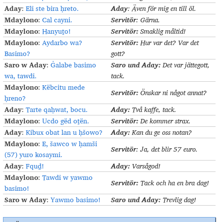
Aday
Aday
:
Eli ste bira ḥreto.
:
Även för mig en till öl
.
Mdaylono
Servitör
:
Cal cayni.
:
Gärna
.
Mdaylono
Servitör
:
:
Hanyuṯo!
Smaklig måltid
!
Mdaylono
Servitör
:
:
Aydarbo wa?
Hur var det? Var det
Basimo?
gott
?
Saro w Aday
Saro und Aday:
:
Ġalabe basimo
Det var jättegott,
wa, tawdi.
tack
.
Mdaylono
:
Këbcitu mede
Servitör
:
Önskar ni något annat
?
ḥreno?
Aday
Aday:
:
Tarte qaḥwat, bocu.
Två kaffe, tack
.
Mdaylono
Servitör
:
:
Ucdo gëd oṯën.
De kommer strax
.
Aday
Aday:
:
Kibux obat lan u ḥšowo?
Kan du ge oss notan
?
Mdaylono
:
E, šawco w ḥamši
Servitör
:
Ja, det blir 57 euro
.
(57) yuro kosaymi.
Aday
Aday:
:
Fquḏ!
Varsågod
!
Mdaylono
:
Tawdi w yawmo
Servitör
:
Tack och ha en bra dag
!
basimo!
Saro w Aday
Saro und Aday:
:
Yawmo basimo!
Trevlig dag
!