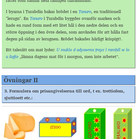
rätter som samlar hela familjen tillsammans.
I byarna i Turabdin bakas brödet i en
Tanuro
, en traditionell
"lerugn". En
Tanuro
i Turabdin byggdes ovanför marken och
hade en rund form med ett litet hål i den nedre delen och en
större öppning i den övre delen, som användes för att hålla fast
degen på sidan av lerugnen. Brödet bakades härligt krispigt!.
Ett talesätt om mat lyder:
U muklo d adyawma ṭraye l ramḥël w lo
u šuġlo
„lämna dagens mat för i morgon, men inte arbetet“.
Övningar II
3.
Formulera om prisangivelserna till ord, t ex. trettiofem,
sjuttioett etc.
: