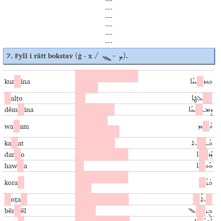
---
---
---
---
---
7.
Fyll i rätt bokstav
ġ - x
.
(
/ ܟ̣ - ܓ̣)
(att) vi går runt, (att)
kur
x
ina
ܟܘܪ
ܟ̣
ܝܢܰܐ
vi söker
ġ
alṭo
fel
ܓ̣
ܠܛܐ
dëm
x
ina
(att) vi sover
ܕܷܡـ
ܟ̣
ܝܢܰܐ
varor (här:
wa
x
am
ܘܰ
ܟ̣ܰ
ܡ
veckohandling)
ka
ġ
at
papper, tapet
ܟܰـ
ܓ̣ܰ
ܬ
dar
ġ
o
grad, nivå, trappa
ܕܰܪ
ܓ̣
ܐ
haw
x
a
s
å
ܗܰܘ
ܟ̣
ܐ
(
att) han går runt,
kora
x
ܟܳܪܰ
ܟ̣
söker
x
oṯa
x
precis som du (f.)
ܟ̣ܳ
ܬ̣ܰ
ܟ̣
bër
ġ
ël
bulgur
ܒܷܪ
ܓ̣ܷ
ܠ