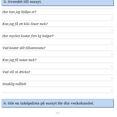
5.
Översätt till surayt
.
Hur kan jag hjälpa er
?
-
Kan jag få ett kilo linser tack
?
-
Hur mycket kostar fem kg bulgur
?
-
Vad kostar allt tillsammans
?
-
Kan jag få notan tack
?
-
Vad vill ni dricka
?
-
Smaklig måltid
!
-
6.
Gör en inköpslista på surayt för din veckohandel
.
---
---