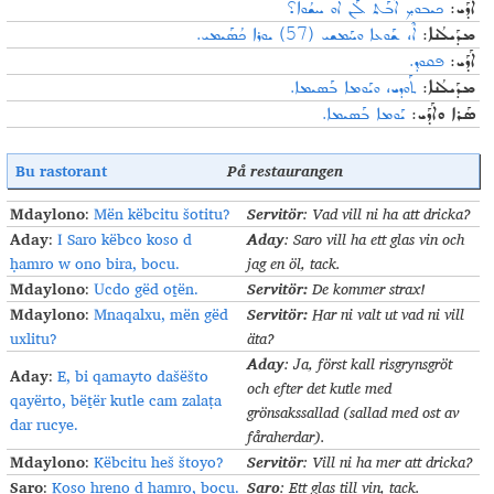
ܐܰܕܰܝ:
ܟܝܒܘܟ݂ ܐܳܒܰܬ ܠܰܢ ܐܘ ܚܫܳܘܐ؟
) ܝܘܪܐ ܟܳܣܰܝܡܝ.
57
ܐܶ، ܫܰܘܥܐ ܘܚܰܡܫܝ (
ܡܕܰܝܠܳܢܐ:
ܐܰܕܰܝ:
ܦܩܘܕ݂.
ܡܕܰܝܠܳܢܐ:
ܬܰܘܕܝ، ܘܝܰܘܡܐ ܒܰܣܝܡܐ.
ܣܰܪܐ ܘܐܰܕܰܝ:
ܝܰܘܡܐ ܒܰܣܝܡܐ.
Bu rastorant
På restaurangen
Mdaylono
Servitör
:
Mën këbcitu šotitu?
:
Vad vill ni ha att dricka
?
Aday
Aday
:
I Saro këbco koso d
: Saro
vill ha ett glas vin och
ḥamro w ono bira, bocu.
jag en öl, tack
.
Mdaylono
Servitör
:
:
Ucdo gëd oṯën.
De kommer strax
!
Mdaylono
Servitör
:
:
Mnaqalxu, mën gëd
Har ni valt ut vad ni vill
uxlitu?
äta
?
Aday
:
Ja, först kall risgrynsgröt
Aday
:
E, bi qamayto dašëšto
och efter det kutle med
qayërto, bëṯër kutle cam zalaṭa
grönsakssallad (sallad med ost av
dar rucye.
fåraherdar)
.
Mdaylono
Servitör
:
Këbcitu heš štoyo?
:
Vill ni ha mer att dricka
?
Saro
Saro
:
Koso ḥreno d ḥamro, bocu.
:
Ett glas till vin, tack
.