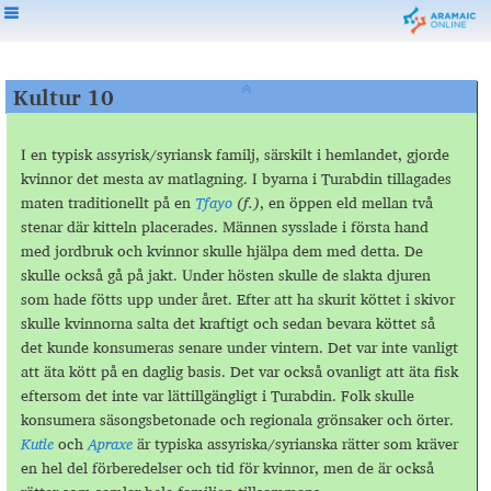
Kultur 10
I en typisk assyrisk/syriansk familj, särskilt i hemlandet, gjorde
kvinnor det mesta av matlagning. I byarna i Turabdin tillagades
maten traditionellt på en
Tfayo
(f.)
, en öppen eld mellan två
stenar där kitteln placerades. Männen sysslade i första hand
med jordbruk och kvinnor skulle hjälpa dem med detta. De
skulle också gå på jakt. Under hösten skulle de slakta djuren
som hade fötts upp under året. Efter att ha skurit köttet i skivor
skulle kvinnorna salta det kraftigt och sedan bevara köttet så
det kunde konsumeras senare under vintern. Det var inte vanligt
att äta kött på en daglig basis. Det var också ovanligt att äta fisk
eftersom det inte var lättillgängligt i Turabdin. Folk skulle
konsumera säsongsbetonade och regionala grönsaker och örter.
Kutle
och
Apraxe
är typiska assyriska/syrianska rätter som kräver
en hel del förberedelser och tid för kvinnor, men de är också