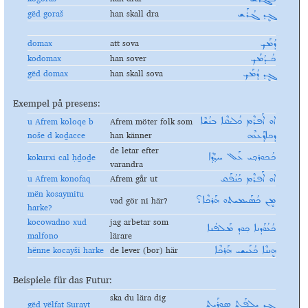
gëd
gora
š
han skall dra
ܓܷܕ ܓܳܪܰܫ
domax
att sova
ܕܳܡܰܟ݂
ko
domax
han sover
ܟܳـܕܳܡܰܟ݂
gëd
domax
han skall sova
ܓܷܕ ܕܳܡܰܟ݂
Exempel på presens:
u Afrem koloqe b
Afrem möter folk som
ܐܘ ܐܰܦܪܶܡ ܟܳܠܳܩܶܐ ܒܢܳܫܶܐ
noše d koḏacce
han känner
ܕܟܐܕ݂ܰܥܥܶܗ
de letar efter
k
o
kurxi
cal ḥḏoḏe
ܟܳܟܘܪܟ݂ܝ ܥܰܠ ܚܕ݂ܳܕ݂ܶܐ
varandra
u Afrem konofaq
Afrem går ut
ܐܘ ܐܰܦܪܶܡ ܟܳܢܳܦܰܩ
mën kosaymitu
vad gör ni här?
ܡܷܢ ܟܳܣܰܝܡܝܬܘ ܗܰܪܟܶܐ؟
harke?
kocowadno
xud
jag arbetar som
ܟܳܥܳܘܰܕܢܐ ܟ݂ܘܕ ܡܰܠܦܳܢܐ
malfono
lärare
hënne kocayši harke
de lever (bor) här
ܗܷܢܢܶܐ ܟܳܥܰܝܫܝ ܗܰܪܟܶܐ
Beispiele für das Futur:
ska du lära dig
gëd yëlfat
Surayt
ܓܷܕ ܝܷܠܦܰܬ ܣܘܪܰܝܬ