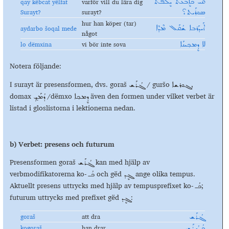
qay këbcat yëlfat
varför vill du lära dig
ܩܰܝ ܟܐܷܒܥܰܬ ܝܷܠܦܰܬ
Surayt?
surayt?
ܣܘܪܰܝܬ؟
hur han köper (tar)
aydarbo šoqal mede
ܐܰܝܕܰܪܒܐ ܫܳܩܰܠ ܡܶܕܶܐ
något
lo dëmxina
vi bör inte sova
ܠܐ ܕܷܡܟ݂ܝܢܰܐ
Notera följande:
I surayt är presensformen, dvs. goraš
/ guršo
,
ܓܘܪܫܐ
ܓܳܪܰܫ
domax
/dëmxo
även den formen under vilket verbet är
ܕܷܡܟ݂ܐ
ܕܳܡܰܟܼ
listad i gloslistorna i lektionerna nedan.
b) Verbet: presens och futurum
Presensformen goraš
kan med hjälp av
ܓܳܪܰܫ
verbmodifikatorerna ko-
och gëd
ange olika tempus.
ܓܷܕ
ܟܳـ
Aktuellt presens uttrycks med hjälp av tempusprefixet ko-
;
ܟܳـ
futurum uttrycks med prefixet gëd
:
ܓܷܕ
goraš
att dra
ܓܳܪܰܫ
ko
gora
š
han drar
ܟܳܓܳܪܰܫ