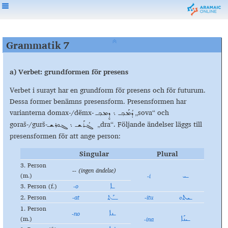
Grammatik 7
a) Verbet: grundformen för presens
Verbet i surayt har en grundform för presens och för futurum.
Dessa former benämns presensform. Presensformen har
varianterna domax-/dëmx-
„sova“ och
ܕܳܡܰܟ݂ـ ܆ ܕܷܡܟ݂ـ
goraš-/gurš-
„dra“. Följande ändelser läggs till
ܓܳܪܰܫـ ܆ ܓܘܪܫـ
presensformen för att ange person:
Singular
Plural
3. Person
-- (ingen ändelse)
(m.)
-i
ـܝ
3. Person (f.)
-o
ـܐ
2. Person
-at
-itu
ـܝܬܘ
ــܰܬ
1. Person
-
no
ـܢܐ
(m.)
-ina
ـܝܢܰܐ