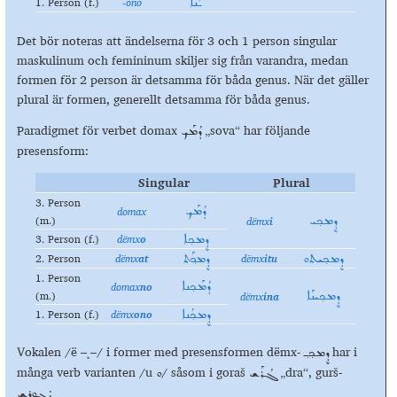
1. Person (f.)
-
ono
ـܳܢܐ
Det bör noteras att ändelserna för 3 och 1 person singular
maskulinum och femininum skiljer sig från varandra, medan
formen för 2 person är detsamma för båda genus. När det gäller
plural är formen, generellt detsamma för båda genus.
Paradigmet för verbet domax
„sova“ har följande
ܕܳܡܰܟ݂
presensform:
Singular
Plural
3. Person
domax
ܕܳܡܰܟ݂
(m.)
dëmx
i
ܕܷܡܟ݂ܝ
3. Person (f.)
dëmx
o
ܕܷܡܟ݂ܐ
2. Person
dëmx
at
dëmx
itu
ܕܷܡܟ݂ܝܬܘ
ܕܷܡܟ݂ܰܬ
1. Person
domax
no
ܕܳܡܰܟ݂ܢܐ
(m.)
dëmx
ina
ܕܷܡܟ݂ܝܢܰܐ
1. Person (f.)
dëmx
ono
ܕܷܡܟ݂ܳܢܐ
Vokalen /ë –ܷ –/ i former med presensformen dëmx-
har i
ܕܷܡܟ݂ـ݂
många verb varianten /u
/ såsom i goraš
„dra“, gurš-
ܓܳܪܰܫ
ܘ
:
ܓܘܪܫ