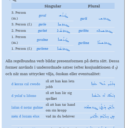
Singular
Plural
3. Person
goraš
ܓܳܪܰܫ
(m.)
g
u
rš
i
ܓܘܪܫܝ
3. Person (f.)
g
u
rš
o
ܓܘܪܫܐ
2. Person
g
u
rš
at
g
u
rš
itu
ܓܘܪܫܝܬܘ
ܓܘܪܫܰܬ
1. Person
goraš
no
ܓܳܪܰܫܢܐ
(m.)
g
u
rš
ina
ܓܘܪܫܝܢܰܐ
1. Person (f.)
g
u
rš
ono
ܓܘܪܫܳܢܐ
Alla regelbundna verb bildar presensformen på detta sätt. Dessa
former används i underordnade satser (efter konjunktionen d
)
ܕ
och när man uttrycker vilja, önskan eller eventualitet:
så att han kan leta
d korax cal cwodo
ܕܟܳܪܰܟ݂ ܥܰܠ ܥܘܳܕܐ
jobb
så att han lär sig
d yolaf u lišono
ܕܝܳܠܰܦ ܐܘ ܠܝܫܳܢܐ
språket
så att han tar hand
lašan d noṭar gušme
ܠܰܫܰܢ ܕܢܳܛܰܪ ܓܘܫܡܶܗ
om sin kropp
mën d lozam elux
vad än du behöver
ܡܷܢ ܕܠܳܙܰܡ ܐܶܠܘܟ݂