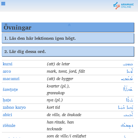
Övningar
1.
Läs den här lektionen igen högt
.
2.
Lär dig dessa ord
.
kurxi
(
att) de letar
ܟܘܪܟ݂ܝ
arco
mark, tomt, jord, fält
ܐܰܪܥܐ
macamri
(
att) de bygger
ܡܰܥܰܡܪܝ
kvarter (pl.),
šawṯoṯe
ܫܰܘܬ̣ܳܬ̣ܶܐ
grannskap
ḥaṯe
nya (pl.)
ܚܰܬ݂ܶܐ
zabno karyo
kort tid
ܙܰܒܢܐ ܟܰܪܝܐ
abici
de ville, de önskade
ܐܰܒܝܥܝ
han ritade, han
ršëmle
ܪܫܷܡܠܶܗ
tecknade
som de ville/i enlighet