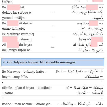
šafërto.
Bu
maṭbax
kit
ܒܘ
ܡܰܛܒܰܟ݂
ܟܝܬ ܕܳܠܰܒܶܐ
dolabe las sefoqe w
---
ܠܰܣ ܣܶܦܳܩܶܐ ܘܓܘܪܢܐ ܠܘ
gurno lu tešiġo.
ܬܶܫܝܓ݂ܐ.
Bu
banyo
kit duš w
ܒܘ
ܒܰܐܢܝܐ
ܟܝܬ ܕܘܫ
---
gurno lu ḥyofo.
ܘܓܘܪܢܐ ܠܘ ܚܝܳܦܐ.
Be Marawge këtte tlëṯ
ܒܶܐ ܡܰܪܰܘܓܶܐ ܟܷܬܬܶܗ ܬܠܷܬ݂
---
qeloyoṯe
lu dmoxo.
ܩܶܠܳܝܳܬ݂ܶܐ
ܠܘ ܕܡܳܟ݂ܐ.
Aš
šurone
du bayto
ܐܰܫ
ܫܘܪܳܢܶ
ܐ
ܕܘ ܒܰܝܬܐ ܡܶܐ
---
me lawġël biṭon ne.
ܠܰܘܓ݂ܷܠ ܒܝܛܳܢ ܢܶܐ.
6.
Gör följande former till korrekta meningar
.
Be Marawge – b šawṯo ḥaṯto –
ܒܶܐ ܡܰܪܰܘܓܶܐ – ܒܫܰܘܬ݂ܐ ܚܰܬ݂ܬܐ – ܒܰܝܬܐ
bayto – mqafalle.
– ܡܩܰܦܰܠܠܶܗ.
-
-
ršëmle – plan d bayto – u aršitakt
ܪܫܷܡܠܶܗ – ܦ̇ܠܰܢ ܕܒܰܝܬܐ – ܐܘ
– šafiro.
ܐܰܪܫܝܬܰܟܬ – ܫܰܦܝܪܐ.
-
-
kobac – man nacime – dilonayto
ܟܐܒܰܥ – ܡܰܢ ܢܰܥܝܡܶܐ – ܕܝܠܳܢܰܝܬܐ –