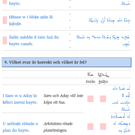
bayto.
ܒܰܝܬܐ.
-
-
Hënne w i šërke aṯën lë
6
-
ܗܷܢܢܶܐ ܘܐܝ ܫܷܪܟܶܐ ܐܰܬ݂ܷܢ ܠܷܚܕ݂ܳܕ݂ܶܐ.
ḥḏoḏe.
-
-
Šafëc mëdde d šato hul du
ܫܰܦܷܥ ܡܷܕܕܶܐ ܕܫܰܬܐ ܗܘܠ ܕܘ ܒܰܝܬܐ
8
-
bayto camër.
ܥܰܡܷܪ.
-
4.
Vilket svar är korrekt och vilket är fel
?
ܓ݂ܰܠܛܐ
ܫܪܳܠܐ
šrolo
ġalṭo
ܐܝ ܣܰܪܐ ܘܐܘ
I Saro w u Aday lo
Saro och Aday vill inte
ܐܰܕܰܝ ܠܐ
këbci zawni bayto.
köpa ett hus.
ܟܐܷܒܥܝ ܙܰܘܢܝ
ܒܰܝܬܐ.
ܐܘ ܐܰܪܫܝܬܰܟܬ
U aršitakt ršëmle u
Arkitekten ritade
ܪܫܷܡܠܶܗ ܐܘ
plan du bayto.
planritningen.
ܦ̇ܠܰܢ ܕܘ