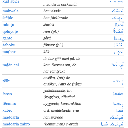
xud abici
ܟ݂ܘܕ ܐܰܒܝܥܝ
med deras önskemål
maḥwele
han visade
ܡܰܚܘܶܠܶܗ
šrëḥle
han förklarade
ܫܪܷܚܠܶܗ
rabuṯo
storlek
ܪܰܒܘܬ݂ܐ
qeloyoṯe
rum (pl.)
ܩܶܠܳܝܳܬ݂ܶ
ܐ
ganṯo
gård
ܓܰܢܬ݂ܐ
šaboke
fönster
(pl.)
ܫܰܒܳܟܶܐ
maṭbax
kök
ܡܰܛܒܰܟ݂
de har gått med på, de
raḏën cal
kom överens om, de
ܪܰܕ݂ܷܢ ܥܰܠ
har samtyckt
ansöka, (att) de
ṭëlbi
ܛܷـܠܒܝ
ansöker, (att) de frågar
godkännande, lov
fsoso
ܦܣܳܣܐ
(bygglov), tillstånd
tëcmiro
byggande, konstruktion
ܬܷܥܡܝܪܐ
xabro
ord, meddelande, svar
ܟ݂ܰܒܪܐ
madcarla
hon svarad
e
ܡܰܕܥܰܪܠܰܗ
madcarla xabro
(kommunen) svarad
e
ܡܰܕܥܰܪܠܰܗ ܟ݂ܰܒܪܐ