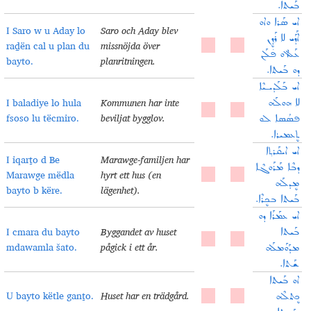
ܒܰܝܬܐ.
ܐܝ ܣܰܪܐ ܘܐܘ
I Saro w u Aday lo
Saro och Aday blev
ܐܰܕܰܝ ܠܐ ܪܰܕ݂ܷܢ
raḏën cal u plan du
missnöjda över
ܥܰܠ ܐܘ ܦ̇ܠܰܢ
bayto.
planritningen.
ܕܘ ܒܰܝܬܐ.
ܐܝ ܒܰܠܰܕܝـܝܶܐ
I baladiye lo hula
Kommunen har inte
ܠܐ ܗܘܠܰܗ
fsoso lu tëcmiro.
beviljat bygglov.
ܦܣܳܣܐ ܠܘ
ܬܷܥܡܝܪܐ.
ܐܝ ܐܝܩܰܪܬ݂ܐ
I iqarṯo d Be
Marawge-familjen har
ܕܒܶܐ ܡܰܪܰܘܓܶܐ
Marawge mëdla
hyrt ett hus (en
ܡܷܕܠܰܗ
bayto b këre.
lägenhet).
ܒܰܝܬܐ ܒܟܷܪܶܐ.
ܐܝ ܥܡܰܪܰܐ ܕܘ
I cmara du bayto
Byggandet av huset
ܒܰܝܬܐ
mdawamla šato.
pågick i ett år.
ܡܕܰܘܰܡܠܰܗ
ܫܰܬܐ.
ܐܘ ܒܰܝܬܐ
U bayto këtle ganṯo.
Huset har en trädgård.
ܟܷܬܠܶܗ