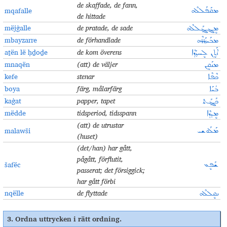
de skaffade, de fann,
mqafalle
ܡܩܰܦܰܠܠܶܗ
de hittade
mëjġalle
de pratade, de sade
ܡܷܔܓ݂ܰܠܠܶܗ
mbayzarre
de förhandlade
ܡܒܰܝܙܰܪܪܶܗ
aṯën lë ḥḏoḏe
de kom överens
ܐܰܬ݂ܷܢ ܠܷܚܕ݂ܳܕ݂ܶܐ
mnaqën
(att) de väljer
ܡܢܰܩܷܢ
kefe
stenar
ܟܶܦܶܐ
boya
färg, målarfärg
ܒܳܝܰܐ
kaġat
papper, tapet
ܟܰܓ݂ܰܬ
mëdde
tidsperiod, tidsspann
ܡܷܕܕܶܐ
(
att) de utrustar
malawši
ܡܰܠܰܘܫܝ
(huset
)
(det/han) har gått,
pågått, förflutit,
šafëc
ܫܰܦܷܥ
passerat; det försiggick;
har gått förbi
nqëlle
de flyttade
ܢܩܷܠܠܶܗ
3.
Ordna uttrycken i rätt ordning
.