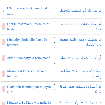
-
I Saro w u Aday kokurxi cal
1
-
ܐܝ ܣܰܪܐ ܘܐܘ ܐܰܕܰܝ ܟܳܟܘܪܟ݂ܝ ܥܰܠ ܐܰܪܥܐ.
arco.
-
-
I šërke mšarela bu tëcmiro du
ܐܝ ܫܷܪܟܶܐ ܡܫܰܪܶܠܰܗ ܒܘ ܬܷܥܡܝܪܐ ܕܘ
7
-
bayto.
ܒܰܝܬܐ.
-
-
I baladiye hula alle fsoso lu
ܐܝ ܒܰܠܰܕܝـܝܶܐ ܗܘܠܰܗ ܐܰܠܠܶܗ ܦܣܳܣܐ
4
-
tëcmiro.
ܠܘ ܬܷܥܡܝܪܐ.
-
-
3
Azzën li baladiye d ṭëlbi fsoso.
-
ܐܰܙܙܷܢ ܠܝ ܒܰܠܰܕܝـܝܶܐ ܕܛܷܠܒܝ ܦܣܳܣܐ.
-
-
Mšaralle d kurxi cal šërke du
ܡܫܰܪܰܠܠܶܗ ܕܟܘܪܟ݂ܝ ܥܰܠ ܫܷܪܟܶܐ ܕܘ
5
-
tëcmiro.
ܬܷܥܡܝܪܐ.
-
-
U aršitakt ršëmle plan d bayto
ܐܘ ܐܰܪܫܝܬܰܟܬ ܪܫܷܡܠܶܗ ܦ̇ܠܰܢ ܕܒܰܝܬܐ
2
-
alle.
ܐܰܠܠܶܗ.
-
-
I iqarṯo d Be Marawge nqila lu
ܐܝ ܐܝܩܰܪܬ݂ܐ ܕܒܶܐ ܡܰܪܰܘܓܶܐ ܢܩܝܠܰܗ ܠܘ
9
-