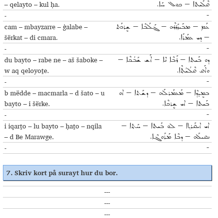
– qelayto – kul ḥa.
ܩܶܠܰܝܬܐ – ܟܘܠ ܚܰܐ.
-
-
cam – mbayzarre – ġalabe –
ܥܰܡ – ܡܒܰܝܙܰܪܪܶܗ – ܓ݂ܰܠܰܒܶܐ – ܫܷܪܟܰܬ
šërkat – di cmara.
– ܕܝ ܥܡܰܪܰܐ.
-
-
du bayto – rabe ne – aš šaboke –
ܕܘ ܒܰܝܬܐ – ܪܰܒܶܐ ܢܶܐ – ܐܰܫ ܫܰܒܳܟܶܐ –
w aq qeloyoṯe.
ܘܐܰܩ ܩܶܠܳܝܳܬ݂ܶܐ.
-
-
b mëdde – macmarla – d šato – u
ܒܡܷܕܕܶܐ – ܡܰܥܡܰܪܠܰܗ – ܕܫܰܬܐ – ܐܘ
bayto – i šërke.
ܒܰܝܬܐ – ܐܝ ܫܷܪܟܶܐ.
-
-
i iqarṯo – lu bayto – ḥaṯo – nqila
ܐܝ ܐܝܩܰܪܬ݂ܐ – ܠܘ ܒܰܝܬܐ – ܚܰܬ݂ܐ –
– d Be Marawge.
ܢܩܝܠܰܗ – ܕܒܶܐ ܡܰܪܰܘܓܶܐ.
-
-
7.
Skriv kort på surayt hur du bor
.
---
---
---