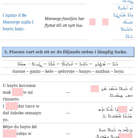
ܓܰܢܬ݂ܐ.
ܐܝ ܐܝܩܰܪܬ݂ܐ
I iqarṯo d Be
ܕܒܶܐ ܡܰܪܰܘܓܶܐ
Marawge-familjen har
Marawge nqila l
ܢܩܝܠܰܗ
flyttat till ett nytt hus.
bayto ḥaṯo.
ܠܒܰܝܬܐ
ܚܰܬ݂ܐ.
5.
Placera vart och ett av de följande orden i lämplig lucka
.
ܒܳܝܰܐ – ܡܰܛܒܰܟ݂ – ܒܰܐܢܝܐ – ܩܶܠܳܝܳܬ݂ܶܐ – ܟܶܦܶܐ – ܓܰܢܬ݂ܐ - ܫܘܪܳܢܶܐ
šurone – ganṯo – kefe – qeloyoṯe – banyo – maṭbax – boya
U bayto kocomar
ܐܘ ܒܰܝܬܐ ܟܳܥܳܡܰܪ ܡܰܟ
ܟܶܦܶܐ
mak
kefe
w mi
---
ܘܡܝ ܫ̰ܝܡܰܢܬܐ.
čimanto.
I
boya
dat tarce w
ܐܝ
ܒܳܝܰܐ
ܕܰܬ ܬܰܪܥܶܐ ܘܕܰܫ
daš šaboke semaqto
---
ܫܰܒܳܟܶܐ ܣܶܡܰܩܬܐ ܝܐ.
yo.
Bëṯre du bayto kit
ܒܷܬ݂ܪܶܗ ܕܘ ܒܰܝܬܐ ܟܝܬ
ganṯo
rabṯo w
---
ܓܰܢܬ݂ܐ
ܪܰܒܬ݂ܐ ܘܫܰܦܷܪܬܐ.