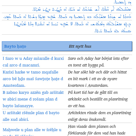
ܕܘ ܬܷܥܡܝܪܐ.
ܡܢܰܩܰܠܠܶܗ ܐܰܟ ܟܶܦܶܐ، ܐܰܫ ܫܰܒܳܟܶܐ، ܐܝ ܒܳܝܰܐ، ܐܘ ܟܰܓ݂ܰܬ ܘܓ݂ܶܪ ܡܶܕܳܢܶܐ.
ܗܰܘܟ݂ܰܐ ܐܝ ܫܷܪܟܶܐ ܡܫܰܪܶܠܰܗ ܒܘ ܬܷܥܡܝܪܐ ܕܘ ܒܰܝܬܐ. ܫܰܦܷܥ ܡܷܕܕܶܐ ܕܫܰܬܐ ܐܘ ܒܰܝܬܐ ܥܰܡܷܪ.
ܒܷܬ݂ܷܪ ܡܫܰܪܰܠܠܶܗ ܕܡܰܠܰܘܫܝ ܐܘ ܒܰܝܬܐ. ܠܐ ܫܰܦܷܥ ܝܰܪܚܐ ܐܝ ܐܝܩܰܪܬ݂ܐ ܕܒܶܐ ܡܰܪܰܘܓܶܐ
ܢܩܝܠܰܗ ܠܘ ܒܰܝܬܐ ܚܰܬ݂ܐ.
Bayto ḥaṯo
Ett nytt hus
I Saro w u Aday mšaralle d kurxi
Saro
och Aday har börjat leta efter
cal arco d macamri.
en tomt att bygga på
.
Karixi harke w tamo mqafalle
De har sökt här och där och hittat
arco bë ḥḏo maš šawṯoṯe ḥaṯe d
en bit mark i ett av de nyare
Amsterdam.
kvarteren i Amsterdam
.
B zabno karyo azzën gab aršitakt
På kort tid har de gått till en
w abici mene d rošam plan d
arkitekt och beställt en planritning
bayto lašanayye.
av ett hus
.
U aršitakt ršëmle plan d bayto
Arkitekten ritade dem en planritning
alle xud abici.
enligt deras önskemål
.
Han visade dem planen och
Maḥwele u plan alle w šrëḥle u
förklarade för dem vad han hade