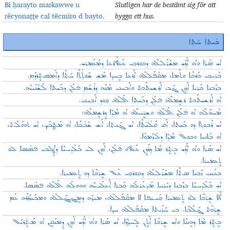
Bi ḥarayto markawwe u
Slutligen har de bestämt sig för att
rëcyonaṯṯe cal tëcmiro d bayto.
bygga ett hus
.
ܒܰܝܬܐ ܚܰܬ̣ܐ
ܐܝ ܣܰܪܐ ܘܐܘ ܐܰܕܰܝ ܡܫܰܪܰܠܠܶܗ ܕܟܘܪܟ݂ܝ ܥܰܠ ܐܰܪܥܐ ܕܡܰܥܰܡܪܝ.
ܟܰܪܝܟ݂ܝ ܗܰܪܟܶܐ ܘܬܰܡܐ، ܡܩܰܦܰܠܠܶܗ ܐܰܪܥܐ ܒܷܚܕ݂ܐ ܡܰܫ ܫܰܘܬܼܳܬ̣ܶܐ ܚܰܬ݂ܶܐ ܕܐܰܡܣܬܷܪܕܰܡ.
ܒܙܰܒܢܐ ܟܰܪܝܐ ܐܰܙܙܷܢ ܓܰܒ ܐܰܪܫܝܬܰܟܬ ܘܐܰܒܝܥܝ ܡܶܢܶܗ ܕܪܳܫܰܡ ܦ̇ܠܰܢ ܕܒܰܝܬܐ ܠܰܫܰܢܰܝܝܶܗ.
ܐܘ ܐܰܪܫܝܬܰܟܬ ܪܫܷܡܠܶܗ ܦ̇ܠܰܢ ܕܒܰܝܬܐ ܐܰܠܠܶܗ ܟ݂ܘܕ ܐܰܒܝܥܝ.
ܡܰܚܘܶܠܶܗ ܐܘ ܦ̇ܠܰܢ ܐܰܠܠܶܗ ܘܫܪܷܚܠܶܗ ܐܘ ܡܶܕܶܐ ܕܷܪܫܷܡܠܶܗ:
ܐܝ ܪܰܒܘܬ݂ܐ ܕܘ ܒܰܝܬܐ، ܐܰܩ ܩܶܠܳܝܳܬ݂ܶܐ، ܐܝ ܓܰܢܬ݂ܐ، ܐܰܫ ܫܰܒܳܟܶܐ، ܐܘ ܡܰܛܒܰܟ݂، ܐܝ ܬܘܘܰܠܶܬ،
ܐܘ ܒܰܐܢܝܐ ܘܟܘܠ ܡܶܕܶܐ ܕܠܳܙܰܡܘܰܐ.
ܐܝ ܣܰܪܐ ܘܐܘ ܐܰܕܰܝ ܒܷܬ݂ܷܪ ܡܶܐ ܕܪܰܕ݂ܷܢ ܥܰܠ ܐܘ ܦ̇ܠܰܢ، ܐܰܙܙܷܢ ܠܝ ܒܰܠܰܕܝـܝܶܐ ܕܛܷܠܒܝ ܦܣܳܣܐ ܠܘ
ܬܷܥܡܝܪܐ.
ܒܥܰܝܢܝ ܙܰܒܢܐ ܣܬܶܐ ܡܫܰܪܰܠܠܶܗ ܕܟܘܪܟ݂ܝ ܥܰܠ ܫܷܪܟܶܐ ܕܘ ܬܷܥܡܝܪܐ.
ܐܝ ܒܰܠܰܕܝـܝܶܐ ܒܙܰܒܢܐ ܕܝܰܪܚܐ ܡܰܕܥܰܪܠܰܗ ܟ݂ܰܒܪܐ ܐܰܥܠܰܝـܝܶܗ ܘܗܘܠܰܗ ܐܰܠܠܶܗ ܦܣܳܣܐ.
ܐܶܠܐ ܫܷܪܟܶܐ ܠܘ ܬܷܥܡܝܪܐ ܟ݂ܰܝـܝܦܐ ܠܐ ܡܩܰܦܰܠܠܶܗ، ܡܝܕ݂ܶܗ ܕܡܷܔܓ݂ܰܠܠܶܗ ܘܡܒܰܝܙܰܪܪܶܗ ܥܰܡ
ܫܷܪܟܰܬ ܓ݂ܰܠܰܒܶܐ. ܒܝ ܚܰܪܰܝܬܐ ܡܩܰܦܰܠܠܶܗ ܚܕ݂ܐ.
ܒܷܬ݂ܷܪ ܡܶܐ ܕܗܷܢܢܶܐ ܘܐܝ ܫܷܪܟܶܐ ܐܰܬ݂ܷܢ ܠܷܚܕ݂ܳܕ݂ܶܐ، ܐܝ ܣܰܪܐ ܘܐܘ ܐܰܕܰܝ ܐܰܙܙܷܢ ܕܷܡܢܰܩܷܢ ܐܘ ܡܰܬܷܪܝܰܠ