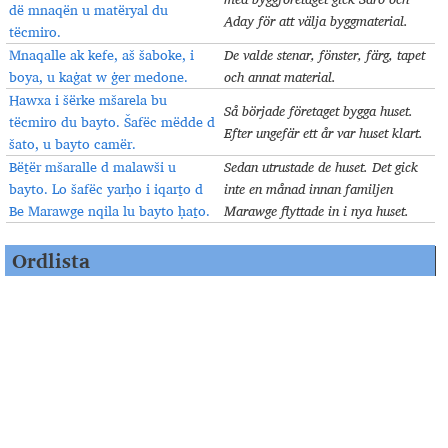
dë mnaqën u matëryal du
Aday för att välja byggmaterial
.
tëcmiro.
Mnaqalle ak kefe, aš šaboke, i
De valde stenar, fönster, färg, tapet
boya, u kaġat w ġer medone.
och annat material
.
Hawxa i šërke mšarela bu
Så började företaget bygga huset.
tëcmiro du bayto. Šafëc mëdde d
Efter ungefär ett år var huset klart
.
šato, u bayto camër.
Bëṯër mšaralle d malawši u
Sedan utrustade de huset. Det gick
bayto. Lo šafëc yarḥo i iqarṯo d
inte en månad innan familjen
Be Marawge nqila lu bayto ḥaṯo.
Marawge flyttade in i nya huset
.
Ordlista
Luḥo d mele
ܠܘܚܐ ܕܡܶܠܶܐ
abici
de ville
ܐܰܒܝܥܝ
på dem
(preposition cal
aclayye
ܐܰܥܠܰܝـܝܶܗ
+ suffix 3.pl.)
arco
(f.)
mark, tomt, jord, fält
ܐܰܪܥܐ
(ܐܰܬ݂)
aršitakt
arkitek
t
ܐܰܪܫܝܬܰܟܬ