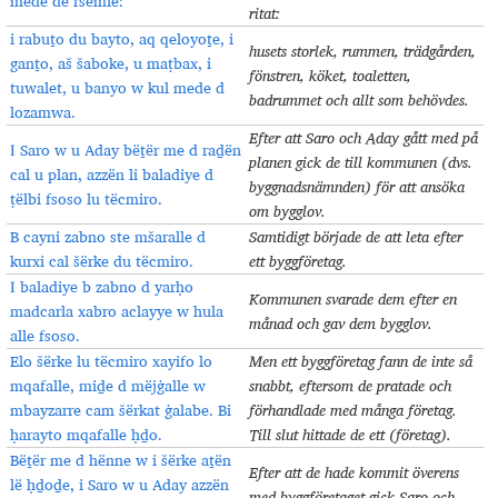
mede dë ršëmle:
ritat
:
i rabuṯo du bayto, aq qeloyoṯe, i
husets storlek, rummen, trädgården,
ganṯo, aš šaboke, u maṭbax, i
fönstren, köket, toaletten,
tuwalet, u banyo w kul mede d
badrummet och allt som behövdes
.
lozamwa.
Efter att Saro och Aday gått med på
I Saro w u Aday bëṯër me d raḏën
planen gick de till kommunen (dvs.
cal u plan, azzën li baladiye d
byggnadsnämnden) för att ansöka
ṭëlbi fsoso lu tëcmiro.
om bygglov
.
B cayni zabno ste mšaralle d
Samtidigt började de att leta efter
kurxi cal šërke du tëcmiro.
ett byggföretag
.
I baladiye b zabno d yarḥo
Kommunen svarade dem efter en
madcarla xabro aclayye w hula
månad och gav dem bygglov
.
alle fsoso.
Elo šërke lu tëcmiro xayifo lo
Men ett byggföretag fann de inte så
mqafalle, miḏe d mëjġalle w
snabbt, eftersom de pratade och
mbayzarre cam šërkat ġalabe. Bi
förhandlade med många företag.
ḥarayto mqafalle ḥḏo.
Till slut hittade de ett (företag)
.
Bëṯër me d hënne w i šërke aṯën
Efter att de hade kommit överens
lë ḥḏoḏe, i Saro w u Aday azzën
med byggföretaget gick Saro och