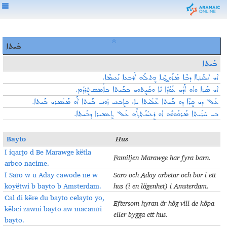
ܒܰܝܬܐ
ܒܰܝܬܐ
ܐܝ ܐܝܩܰܪܬ݂ܐ ܕܒܶܐ ܡܰܪܰܘܓܶܐ ܟܷܬܠܰܗ ܐܰܪܒܥܐ ܢܰܥܝܡܶܐ.
ܐܝ ܣܰܪܐ ܘܐܘ ܐܰܕܰܝ ܥܰܘܳܕܶܐ ܢܶܐ ܘܟܳܝܷܬܘܝ ܒܒܰܝܬܐ ܒܐܰܡܣܬܷܪܕܰܡ.
ܥܰܠ ܕܝ ܟܷܪܶܐ ܕܘ ܒܰܝܬܐ ܥܶܠܰܝܬܐ ܝܐ، ܟܐܷܒܥܝ ܙܰܘܢܝ ܒܰܝܬܐ ܐܰܘ ܡܰܥܰܡܪܝ ܒܰܝܬܐ.
ܒܝ ܚܰܪܰܝܬܐ ܡܰܪܟܰܘܘܶܗ ܐܘ ܪܷܥܝܳܢܰܬ݂ܬ݂ܶܗ ܥܰܠ ܬܷܥܡܝܪܐ ܕܒܰܝܬܐ.
Bayto
Hus
I iqarṯo d Be Marawge këtla
F
amiljen Marawge har fyra barn
.
arbco nacime.
I Saro w u Aday cawode ne w
Saro
och Aday arbetar och bor i ett
koyëtwi b bayto b Amsterdam.
hus (i en lägenhet) i Amsterdam
.
Cal di këre du bayto celayto yo,
Eftersom hyran är hög vill de köpa
këbci zawni bayto aw macamri
eller bygga ett hus
.
bayto.