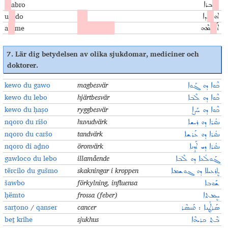
x
abro
ܟ݂ܰ
ܒܪܐ
u
c
do
nu
ܐܘ
ܥ
ܕܐ
a
c
me
med honom
ܐܰ
ܥ
ܡܶܗ
7.
Lär dig betydelsen av olika sjukdomar, mediciner och
doktorer
.
kewo du gawo
magbesvär
ܟܶܘܐ ܕܘ ܓܰܘܐ
kewo du lebo
hjärtbesvär
ܟܶܘܐ ܕܘ ܠܶܒܐ
kewo du ḥaṣo
ryggbesvär
ܟܶܘܐ ܕܘ ܚܰܨܐ
nqoro du rišo
huvudvärk
ܢܩܳܪܐ ܕܘ ܪܝܫܐ
nqoro du caršo
tandvärk
ܢܩܳܪܐ ܕܘ ܥܰܪܫܐ
nqoro di aḏno
öronvärk
ܢܩܳܪܐ ܕܝ ܐܰܕܹܢܐ
gawloco du lebo
illamående
ܓܰܘܠܳܥܐ ܕܘ ܠܶܒܐ
tërcilo du gušmo
skakningar i kroppen
ܬܷܪܥܝܠܐ ܕܘ ܓܘܫܡܐ
šawbo
förkylning, influensa
ܫܰܘܒܐ
ḥëmto
frossa (feber)
ܚܷܡܬܐ
sarṭono
/
qanser
cancer
ܩܰܢܣܶܪ
:
ܣܰܪܛܳܢܐ
beṯ krihe
sjukhus
ܒܶܬ݂ ܟܪܝܗܶܐ