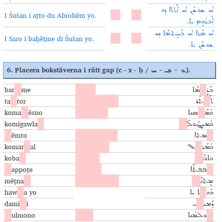
ܐܝ ܫܘܫܰܢ ܐܝ ܐܰܬ݂ܬܐ ܕܘ
I Šušan i aṯto du Abrohëm yo.
ܐܰܒܪܳܗܷܡ ܝܐ.
ܐܝ ܣܰܪܐ ܐܝ ܒܰܚܷܬ݂ܡܶܐ ܕܝ
I Saro i baḥëṯme di Šušan yo.
ܫܘܫܰܢ ܝܐ.
6. Placera bokstäverna i rätt gap
(c - x - ḥ /
).
ܥ - ܟ݂ـ - ܚ
bar
ḥ
me
svåger
ܒܰܪܷ
ܚ
ܡܶܐ
ta
x
tor
läkare, doktor
ܬܰ
ܟ݂
ܬܳܪ
koma
ḥ
ësno
jag känner
ܟܳܡܰ
ܚܷ
ܣܢܐ
komigawla
c
ܟܳܡܝܓܰܘܠܰ
ܥ
ḥ
ëmto
frossa (feber)
ܚܷ
ܡܬܐ
komar
c
al
han skakar
ܟܳܡܰܪ
ܥܰ
ܠ
koba
c
han vill
ܟܐܒܰ
ܥ
ḥ
appoṯe
tabletter
ܚܰ
ܦ̇ܦ̇ܬ݂ܶܐ
mëṯna
ḥ
(att) han vilar
ܡܷܬ݂ܢܰ
ܚ
haw
x
a yo
ܗܰܘ
ܟ݂
ܐ ܝܐ
dami
x
i
ܕܰܡܝ
ܟ݂
ܝ
ḥ
ulmono
hälsa
ܚ
ܘܠܡܳܢܐ