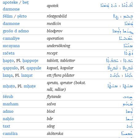
apoteke
/
beṯ
apotek
ܒܶܬ݂ ܕܰܪܡܳܢܶܐ
:
ܐܰܦ݁ܳܬܶܟܶܐ
darmone
fëlim
/
ṣërto
röntgenbild
ܨܷܪܬܐ
:
ܦܷܠܝܡ
darmone
medicin
ܕܰܪܡܳܢܶܐ
grošo d admo
blodprov
ܓܪܳܫܐ ܕܐܰܕܡܐ
camaliye
operation
ܥܰܡܰܠܝـܝܶܐ
mcayana
undersökning
ܡܥܰܝܰܢܰܐ
račeta
recept
ܪܰܫ̰ܶܬܰܐ
ḥapṯo
, Pl.
ḥappoṯe
tablett, tabletter
ܚܰܦ݁ܦ݁ܳܬ݂ܶܐ
:
ܚܰܦ݁ܬ݂ܐ
qapṣulo
, Pl.
qapṣule
kapsel, kapslar
ܩܰܦ݁ܨܘܠܶܐ
:
ܩܰܦ݁ܨܘܠܐ
lazqa
, Pl.
lazqat
ett/flera plåster
ܠܰܙܩܰܬ
:
ܠܰܙܩܰܐ
spruta, sprutor (bokst.
mḥaṭo
, Pl.
mḥaṭe
ܡܚܰܛܶܐ
:
ܡܚܰܛܐ
nål, nålar)
šërub
flytande
ܫܷܪܘܒ
marham
salva
ܡܰܪܗܰܡ
admo
blod
ܐܰܕܡܐ
naḥšo
bår
ܢܰܚܫܐ
taxt
säng
ܬܰܟ݂ܬ
camšira
sköterska
ܥܰܡܫܝܪܰܐ