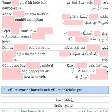
Tamo
mir
ele d kit kefe bak
ܬܰܡܐ
ܡܝܪ
ܐܶܠܶܗ ܕܟܝܬ ܟܶܦܶܐ ܒܰܟ
kulyoṯayḏux.
ܟܘܠܝܳܬ݂ܰܝܕ݂ܘܟ݂.
Kobac
fayšat
adlalyo harke d
ܟܐܒܰܥ
ܦܰܝܫܰܬ
ܐܰܕܠܰܠܝܐ ܗܰܪܟܶܐ ܕ
ܚܳܙܝܢܰܐ
ḥozina
ramḥël mën kiban
.
ܣܰܝܡܝܢܰܐ ܠܘܟ݂
ܪܰܡܚܷܠ ܡܷܢ ܟܝܒܰܢ
saymina lux
.
Bëṯër
aṯyo
camšira w
mawbela
ܒܷܬ݂ܷܪ
ܐܰܬ݂ܝܐ
ܥܰܡܫܝܪܰܐ ܘ
ܡܰܘܒܶܠܰܗ
ܐܘ
u Abrohëm acma l
qelayto
ܐܰܒܪܳܗܷܡ ܐܰܥܡܰܗ
ܠܩܶܠܰܝܬܐ
ܚܪܶܬܐ.
ḥreto.
Damëx
bramšël
bab beṯ-krihe.
ܕܰܡܷܟ݂
ܒܪܰܡܫܷܠ
ܒܰܒ ܒܶܬ݂ ܟܪܝܗܶܐ.
Adṣafro
aṯi u taxtor side w
ܐܰܕܨܰܦܪܐ
ܐܰܬ݂ܝ ܐܘ ܬܰܟ݂ܬܳܪ ܣܝܕܶܗ ܘ
ܡܷܪܠܶܗ
mërle
le:
ܠܶܗ:
Gëd obeno lux
ḥappoṯe
, mide d
ܓܷܕ ܐܳܒܶܢܐ ܠܘܟ݂
ܚܰܦ̇ܦ̇ܬ݂ܶܐ
، ܡܝܕ݂ܶܐ
komašërno
baḥ ḥappoṯani ak
ܕ
ܟܳܡܰܫܷܪܢܐ
ܒܰܚ ܚܰܦ̇ܦ̇ܬܰܢܝ ܐܰܟ
kulyoṯayḏux
howën ṭawtër.
ܟܘܠܝܳܬ݂ܰܝܕ݂ܘܟ݂
ܗܳܘܷܢ ܛܰܘܬܷܪ.
5. Vilket svar är korrekt och vilket är felaktigt?
ܓ݂ܰܠܛܐ
ܫܪܳܠܐ
šrolo
ġalṭo
U aḥuno di Saro kocoyaš b
ܐܰܘ ܐܰܚܘܢܐ ܕܝ ܣܰܪܐ ܟܳܥܳܝܰܫ