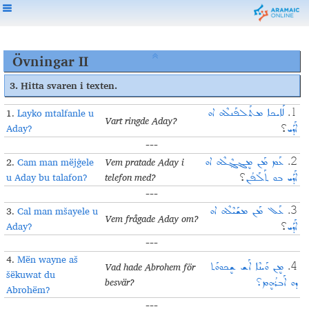
Övningar II
3.
Hitta svaren i texten
.
1.
Layko mtalfanle u
ܠܰܐܝܟܐ ܡܬܰܠܦܰܢܠܶܗ ܐܘ
1.
Vart ringde Aday?
Aday?
ܐܰܕܰܝ
؟
---
2.
Cam man mëjġele
Vem pratade Aday i
ܥܰܡ ܡܰܢ ܡܷܔܓ݂ܶܠܶܗ ܐܘ
2.
u Aday bu talafon?
telefon med?
ܐܰܕܰܝ ܒܘ ܬܰܠܰܦܳܢ
؟
---
3.
Cal man mšayele u
ܥܰܠ ܡܰܢ ܡܫܰܝܶܠܶܗ ܐܘ
3.
Vem frågade Aday om?
Aday?
ܐܰܕܰܝ
؟
---
4.
Mën wayne aš
Vad hade Abrohem för
ܡܷܢ ܘܰܝܢܶܐ ܐܰܫ ܫܷܟܘܘܰܬ
4.
šëkuwat du
besvär?
ܕܘ ܐܰܒܪܳܗܷܡ؟
Abrohëm?
---