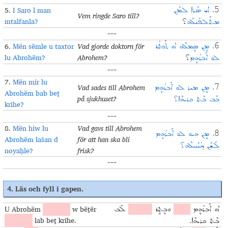
5.
I Saro l man
ܐܝ ܣܰܪܐ ܠܡܰܢ
5.
Vem ringde Saro till?
mtalfanla?
ܡܬܰܠܦܰܢܠܰܗ
؟
---
6.
Mën sëmle u taxtor
Vad gjorde doktorn för
ܡܷܢ ܣܷܡܠܶܗ ܐܘ ܬܰܟ݂ܬܳܪ
6.
lu Abrohëm?
Abrohem?
ܠܘ ܐܰܒܪܳܗܷܡ
؟
---
7.
Mën mir lu
Vad sades till Abrohem
ܡܷܢ ܡܝܪ ܠܘ ܐܰܒܪܳܗܷܡ
7.
Abrohëm bab beṯ
på sjukhuset?
ܒܰܒ ܒܶܬ݂ ܟܪܝܗܶܐ؟
krihe?
---
8.
Mën hiw lu
Vad gavs till Abrohem
ܡܷܢ ܗܝܘ ܠܘ ܐܰܒܪܳܗܷܡ
8.
Abrohëm lašan d
för att han ska bli
ܠܰܫܰܢ ܕܢܳܝܰܚܠܶܗ؟
noyaḥle?
frisk?
---
4.
Läs och fyll i gapen
.
U Abrohëm
mcayan
w bëṯër
ܐܘ ܐܰܒܪܳܗܷܡ
ܡܥܰܝܰܢ
ܘܒܷܬ݂ܷܪ
ܡܚܰܘܰܠ
ܠܰܒ
mḥawal
lab beṯ krihe.
ܒܶܬ݂ ܟܪܝܗܶܐ.