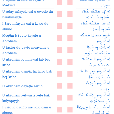
Mëḏyaḏ.
ܒܡܷܕ݂ܝܰܕ݂.
U Aday mšayele cal u cwodo du
ܐܘ ܐܰܕܰܝ ܡܫܰܝܶܠܶܗ ܥܰܠ ܐܘ
barёḥmayḏe.
ܥܘܳܕܐ ܕܘ ܒܰܪܚܡܰܝܕ݂ܶܗ.
I Saro mšayela cal u kewo du
ܐܝ ܣܰܪܐ ܡܫܰܝܶܠܰܗ ܥܰܠ ܐܘ
aḥuno.
ܟܶܘܐ ܕܘ ܐܰܚܘܢܐ.
Meqëm b šabṯo kayule u
ܡܶܩܷܡ ܒܫܰܒܬ݂ܐ ܟܰܝܘܠܶܗ
Abrohëm.
ܐܘ ܐܰܒܪܳܗܷܡ.
U taxtor du bayto mcayanle u
ܐܘ ܬܰܟ݂ܬܳܪ ܕܘ ܒܰܝܬܐ
Abrohëm.
ܡܥܰܝܰܢܠܶܗ ܐܘ ܐܰܒܪܳܗܷܡ.
U Abrohëm lo mḥawal lab beṯ
ܐܘ ܐܰܒܪܳܗܷܡ ܠܐ ܡܚܰܘܰܠ
krihe.
ܠܰܒ ܒܶܬ݂ ܟܪܝܗܶܐ.
U Abrohëm damëx ḥa lalyo bab
ܐܘ ܐܰܒܪܳܗܷܡ ܕܰܡܷܟ݂ ܚܰܐ ܠܰܠܝܐ
beṯ krihe.
ܒܰܒ ܒܶܬ݂ ܟܪܝܗܶܐ.
ܐܘ ܐܰܒܪܳܗܷܡ ܩܰܝܷܬ݂ܠܶܗ
U Abrohëm qayëṯle šërub.
ܫܷܪܘܒ.
U Abrohem këtwayle kefe bak
ܐܘ ܐܰܒܪܳܗܷܡ ܟܷܬܘܰܝܠܶܗ ܟܶܦܶܐ
kulyoṯayḏe.
ܒܰܟ ܟܘܠܝܳܬ݂ܰܝܕ݂ܶܗ.
I Saro lo qadiro mëjġolo cam u
ܐܝ ܣܰܪܐ ܠܐ ܩܰܕܝܪܐ ܡܷܔܓ݂ܳܠܐ
aḥuno.
ܥܰܡ ܐܘ ܐܰܚܘܢܐ.