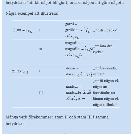
betydelsen “att låt något bli gjort, orsaka någon att göra något”.
Några exempel att illustrera:
goraš –
1) grš
grёšle
I
„att dra, rycka“
ܓܳܪܰܫ -
ܓܪܫ
ܓܪܷܫܠܶܗ
magraš –
„att låta dra,
magrašle
III
ܡܰܓܪܰܫ
rycka“
- ܡܰܓܪܰܫܠܶܗ
docar –
„att återvända,
2)
dcr
I
ܕܥܪ
dacёr
vända“
ܕܳܥܰܪ - ܕܰܥܷܪ
„att få någon el.
madcar –
något att
madcarle
III
återvända; att
ܡܰܕܥܰܪ
lämna någon el.
– ܡܰܕܥܰܪܠܶܗ
något tillbaka“
Många verb förekommer i stam II och stam III i samma
betydelse: