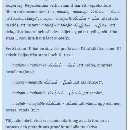
skiljer sig. Regelbundna verb i stam II har ett
m
-prefix före
första rotkonsonanten, t ex.
mḥalaq
-
m
ḥalaqle
ܡܚܰܠܰܩ - ܡܚܰܠܰܩܠܶܗ
„att kasta, slänga“,
mcayar -
mcayarle
„att ställa
ܡܥܰܝܰܪ - ܡܥܰܝܰܪܠܶܗ
in (tid), att justera“
mfalaġ – mfala
ġle
„att
ܡܦܰܠܰܓ݂ - ܡܦܰܠܰܓ݂ܠܶܗ
dela, distribuera“ och således skiljer sig på ett tydligt sätt från
stam I, som inte har något
m
-prefix.
Verb i stam III har en stavelse prefix
ma-
. På så sätt kan stam III
enkelt skiljas från stam I och II, t ex.:
markaw
-
markawle
„att ordna, montera,
ܡܰܪܟܰܘ - ܡܰܪܟܰܘܠܶܗ
installera (intr.)“,
maqraṭ - maqra
ṭle
„att äta frukost“,
ܡܰܩܪܰܛ - ܡܰܩܪܰܛܠܶܗ
maltam – maltamle
„att samla“,
ܡܰܠܬܰܡ - ܡܰܠܬܰܡܠܶܗ
maqlab – maqlable
„att vända upp och ner,
ܡܰܩܠܰܒ - ܡܰܩܠܰܒܠܶܗ
rotera, vända (tr.)“.
Följande tabell visar en sammanfattning av alla former av
presens och preteritums grundform i alla tre aktiva