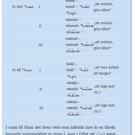
komal –
„att avsluta,
3)
kml
kamёl
I
ܟܳܡܰܠ -
ܟܡܠ
göra klart“
ܟܰܡܷܠ
mkamal –
„att avsluta,
mkamele
II
ܡܟܰܡܰܠ
göra klart“
- ܡܟܰܡܶܠܶܗ
makmal –
„att avsluta,
makmele
III
ܡܰܟܡܰܠ
göra klart“
- ܡܰܟܡܶܠܶܗ
bošal –
„att vara kokad,
4)
b
šl
bašёl
I
ܒܳܫܰܠ -
ܒܫܠ
att mogna“
ܒܰܫܷܠ
mbašal –
„att laga mat
mbašele
II
ܡܒܰܫܰܠ
(tr.)“
- ܡܒܰܫܶܠܶܗ
mabšal –
„att laga mat
mabšele
III
ܡܰܒܫܰܠ
(tr.)“
- ܡܰܒܫܶܠܶܗ
I stam III finns det även verb som faktiskt inte är en direkt
kausativ motsvarighet av stam I, som i fallet
qr
ṭ
I
qora
ṭ -
ܩܪܛ