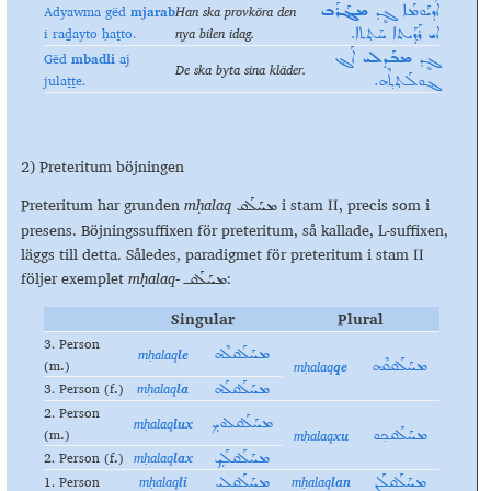
Adyawma gёd
m
jarab
Han ska provköra den
ܐܰܕܝܰܘܡܰܐ ܓܷܕ
ܡܔܰܪܰܒ
i raḏayto ḥaṯto.
nya bilen idag.
ܐܝ ܪܰܕ݂ܰܝܬܐ ܚܰܬ݂ܬܐ.
Gёd
mbadli
aj
ܓܷܕ
ܡܒܰܕܠܝ
ܐܰܔ
De ska byta sina kläder.
julaṯṯe.
ܔܘܠܰܬ݂ܬ݂ܶܗ.
2) Preteritum böjningen
Preteritum har grunden
mḥalaq
i stam II, precis som i
ܡܚܰܠܰܩ
presens. Böjningssuffixen för preteritum, så kallade, L-suffixen,
läggs till detta. Således, paradigmet för preteritum i stam II
följer exemplet
mḥalaq-
:
ܡܚܰܠܰܩـ
Singular
Plural
3. Person
mḥalaq
le
ܡܚܰܠܰܩܠܶܗ
(m
.
)
mḥalaq
qe
ܡܚܰܠܰܩܩܶܗ
3. Person (f
.
)
mḥalaq
la
ܡܚܰܠܰܩܠܰܗ
2. Person
mḥalaq
lux
ܡܚܰܠܰܩܠܘܟܼ
(m
.
)
mḥalaq
xu
ܡܚܰܠܰܩܟ݂ܘ
2. Person (f
.
)
mḥalaq
lax
ܡܚܰܠܰܩܠܰܟܼ
1. Person
mḥalaq
li
mḥalaq
lan
ܡܚܰܠܰܩܠܰܢ
ܡܚܰܠܰܩܠܝ