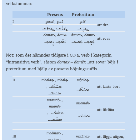
verbstammar:
Presens
Preteritum
I
goraš-, gurš-
grёš-
att dra
ܓܪܷܫـ
ܓܳܪܰܫـ، ܓܘܪܫـ
domax-, dёmx-
damёx-, damix-
att sova
ܕܰܡܷܟ݂ـ، ܕܰܡܝܟ݂ـ
ܕܳܡܰܟ݂ـ، ܕܷܡܟ݂ـ
Not: som det nämndes tidigare i G.7a, verb i kategorin
“intransitiva verb”, såsom
domax – dam
ёx
„att sova“ böjs i
preteritum med hjälp av presens böjningssuffix.
II
mḥalaq- , mḥalq-
mḥalaq-
att kasta bort
ܡܚܰܠܰܩـ ,
ܡܚܰܠܰܩـ
ܡܚܰܠܩـ
msamaḥ- ,
msamaḥ-
msamḥ-
att förlåta
ܡܣܰܡܰܚـ ,
ܡܣܰܡܰܚـ
ܡܣܰܡܚـ
madmax- ,
III
madmax-
att lägga någon,
madamx-