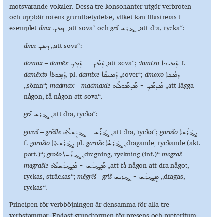
motsvarande vokaler. Dessa tre konsonanter utgör verbroten
och uppbär rotens grundbetydelse, vilket kan illustreras i
exemplet
dmx
„att sova“ och
grš
„att dra, rycka“:
ܓܪܫ
ܕܡܟ݂
dmx
„att sova“:
ܕܡܟ݂
domax – damёx
„att sova“;
damixo
,
f.
ܕܰܡܝܟ݂ܐ
ܕܳܡܰܟ݂ – ܕܰܡܷܟ݂
dam
ёxto
, pl.
damixe
„sover“;
dmoxo
ܕܡܳܟ݂ܐ
ܕܰܡܝܟ݂ܶܐ
ܕܰܡܷܟ݂ܬܐ
„sömn“;
madmax
–
madmaxle
„att lägga
ܡܰܕܡܰܟ݂ - ܡܰܕܡܰܟ݂ܠܶܗ
någon, få någon att sova“.
grš
„att dra, rycka“:
ܓܪܫ
goraš – grёšle
„att dra, rycka“;
garo
šo
,
ܓܰܪܳܫܐ
ܓܳܪܰܫ - ܓܪܷܫܠܶܗ
f.
garašto
, pl.
garoše
„dragande, ryckande (akt.
ܓܰܪܳܫܶܐ
ܓܰܪܰܫܬܐ
part.)“;
grošo
„dragning, ryckning (inf.)“
magraš
–
ܓܪܳܫܐ
magra
šle
„att få någon att dra något,
ܡܰܓܪܰܫ - ܡܰܓܪܰܫܠܶܗ
ryckas, sträckas“;
m
ёgrёš
-
griš
„dragas,
ܡܷܓܪܰܫ - ܓܪܝܫ
ryckas“.
Principen för verbböjningen är densamma för alla tre
verbstammar. Endast grundformen för presens och preteritum