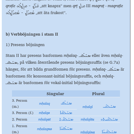
qrәṭle
„att knapra“ men
qr
ṭ
III
maqra
ṭ - maqraṭle
ܩܪܛ
ܩܳܪܰܛ - ܩܪܷܛܠܶܗ
„att äta frukost“.
ܡܰܩܪܰܛ - ܡܰܩܪܰܛܠܶܗ
b) Verbböjningen i stam II
1) Presens böjningen
Stam II har presens basformen
mḥalaq-
eller även
m
ḥalq
-
ܡܚܰܠܰܩـ
, på vilken återstående presens böjningssuffix (se G.7a)
ܡܚܰܠܩـ
hänger, för att bilda grundformen för presens.
mḥalaq-
är
ܡܚܰܠܰܩـ
basformen för konsonant-initial böjningssuffix, och
mḥalq
-
är basformen för vokal-initial böjningssuffix:
ܡܚܰܠܩـ
Singular
Plural
3. Person
mḥalaq
ܡܚܰܠܰܩ
(m.)
mḥalq
i
ܡܚܰܠܩܺܝ
3. Person (f.)
mḥalq
o
ܡܚܰܠܩܳܐ
2. Person
mḥalq
at
mḥalq
itu
ܡܚܰܠܩܺܝܬܘ
ܡܚܰܠܩܰܬ
1. Person
mḥalaq
no
ܡܚܰܠܰܩܢܳܐ
(m.)
mḥalq
ina
ܡܚܰܠܩܺܝܢܰܐ