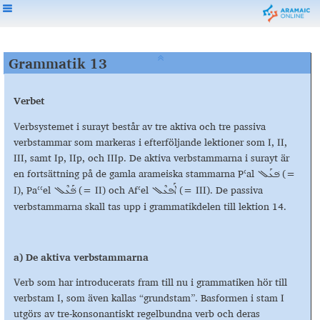
Grammatik 13
Verbet
Verbsystemet i surayt består av tre aktiva och tre passiva
verbstammar som markeras i efterföljande lektioner som I, II,
III, samt Ip, IIp, och IIIp. De aktiva verbstammarna i surayt är
en fortsättning på de gamla arameiska stammarna Pʿal
(=
ܦ݁ܥܰܠ
I), Paʿʿel
(= II) och Afʿel
(= III). De passiva
ܐܰܦܥܶܠ
ܦܰ݁ܥܶܠ
verbstammarna skall tas upp i grammatikdelen till lektion 14.
a) De aktiva verbstammarna
Verb som har introducerats fram till nu i grammatiken hör till
verbstam I, som även kallas “grundstam”. Basformen i stam I
utgörs av tre-konsonantiskt regelbundna verb och deras