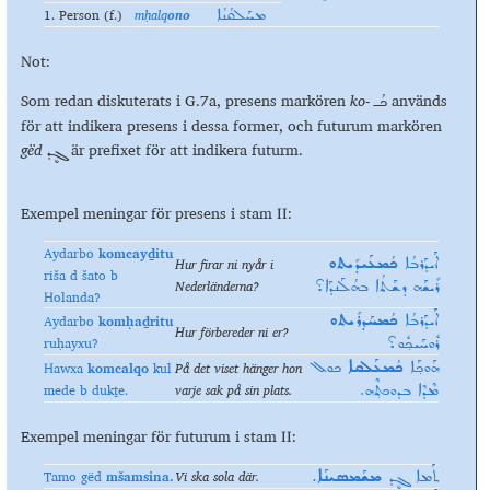
1. Person (f.)
mḥalq
ono
ܡܚܰܠܩܳܢܳܐ
Not:
Som redan diskuterats i G.7a, presens markören
ko
-
används
ܟܳـ
för att indikera presens i dessa former, och futurum markören
g
ёd
är prefixet för att indikera futurm.
ܓܷܕ
Exempel meningar för presens i stam II:
Aydarbo
komcayḏitu
Hur firar ni nyår i
ܐܰܝܕܰܪܒܳܐ
ܟܳܡܥܰܝܕܺܝܬܘ
riša d šato b
Nederländerna?
ܪܺܝܫܰܗ ܕܫܰܬܳܐ ܒܗܳܠܰܢܕܰܐ؟
Holanda?
Aydarbo
komḥaḏritu
ܐܰܝܕܰܪܒܳܐ
ܟܳܡܚܰܕ݂ܪܺܝܬܘ
Hur förbereder ni er?
ruḥayxu?
ܪܽܘܚܰܝܟ݂ܽܘ؟
Hawxa
k
omcalqo
kul
På det viset hänger hon
ܗܰܘܟ݂ܰܐ
ܟܳܡܥܰܠܩܐ
ܟܘܠ
mede b dukṯe.
varje sak på sin plats.
ܡܶܕܶܐ ܒܕܘܟܬ݂ܶܗ.
Exempel meningar för futurum i stam II:
Tamo gёd
m
šamsina.
Vi ska sola där.
ܬܰܡܐ ܓܷܕ
ܡܫܰܡܣܝܢܰܐ.