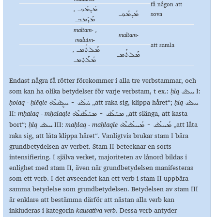
få någon att
ܡܰܕܡܰܟ݂ـ ,
sova
ܡܰܕܡܰܟ݂ـ
ܡܰܕܰܡܟ݂ـ
maltam- ,
maltam-
malatm-
att samla
ܡܰܠܬܰܡـ ,
ܡܰܠܬܰܡـ
ܡܰܠܰܬܡـ
Endast några få rötter förekommer i alla tre verbstammar, och
som kan ha olika betydelser för varje verbstam, t ex.:
ḥlq
I:
ܚܠܩ
ḥolaq - ḥlёqle
„att raka sig, klippa håret“;
ḥlq
ܚܠܩ
ܚܳܠܰܩ - ܚܠܷܩܠܶܗ
II:
m
ḥalaq - mḥalaqle
„att slänga, att kasta
ܡܚܰܠܰܩ - ܡܚܰܠܰܩܠܶܗ
bort“;
ḥlq
III:
ma
ḥlaq - maḥlaqle
„att låta
ܡܰܚܠܰܩ - ܡܰܚܠܰܩܠܶܗ
ܚܠܩ
raka sig, att låta klippa håret“. Vanligtvis brukar stam I bära
grundbetydelsen av verbet. Stam II betecknar en sorts
intensifiering. I själva verket, majoriteten av lånord bildas i
enlighet med stam II, även när grundbetydelsen manifesteras
som ett verb. I det avseendet kan ett verb i stam II uppbära
samma betydelse som grundbetydelsen. Betydelsen av stam III
är enklare att bestämma därför att nästan alla verb kan
inkluderas i kategorin
kausativa verb
. Dessa verb antyder