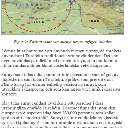
Figur 1: Kartan visar var surayt ursprungligen talades
I denna kurs har vi valt att använda termen surayt, då språkets
användare i Turabdin traditionellt sett använder den. Det kan
även användas parallellt med termen turoyo, som har kommit
att användas alltmer bland västerländska vetenskapsmän.
Surayt som talas i diasporan är inte densamma som någon av
dialekterna som talas i Turabdin. Språket som presenteras i
Šlomo Surayt
är en mer enhetlig version av surayt, som
utvecklats i diasporan, och som kan anses vara unik i dess nya
kontext.
Idag talas surayt endast av cirka 1,500 personer i dess
ursprungliga område Turabdin. Däremot finns det inom den
europeiska diasporan idag över 250,000 personer som kallar
språket sitt ”modersmål”. Surayt är inte en dialekt av klassisk
syriska (kṯobonoyo), som fortfarande används som ett liturgiskt
språk i syriska kyrkor. Surayt tillhör grupperingen österländska