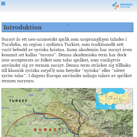
Introduktion
Surayt är ett neo-arameiskt språk som ursprungligen talades i
Turabdin, en region i sydöstra Turkiet, som traditionellt sett
varit bebodd av syriska kristna. Inom akademin har surayt även
kommit att kallas ”turoyo”. Denna akademiska term har dock
inte accepterats av folket som talar språket, som vanligtvis
använder sig av termen surayt. Denna term sträcker sig tillbaka
till klassisk syriska
suryå'īṯ
som betyder “syriska” eller “sättet
syrier talar”. I dagens Europa använder många talare av språket
termen suryoyo.