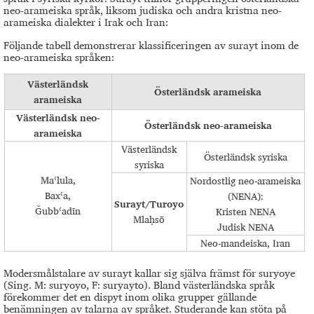
neo-arameiska språk, liksom judiska och andra kristna neo-
arameiska dialekter i Irak och Iran:
Följande tabell demonstrerar klassificeringen av surayt inom de
neo-arameiska språken:
Västerländsk
Österländsk arameiska
arameiska
Västerländsk neo-
Österländsk neo-arameiska
arameiska
Västerländsk
Österländsk syriska
syriska
Maʿlula,
Nordostlig neo-arameiska
Baxʿa,
(NENA):
Surayt/Turoyo
Ǧubbʿadīn
Kristen NENA
Mlaḥsō
Judisk NENA
Neo-mandeiska, Iran
Modersmålstalare av surayt kallar sig själva främst för suryoye
(Sing. M: suryoyo, F: suryayto). Bland västerländska språk
förekommer det en dispyt inom olika grupper gällande
benämningen av talarna av språket. Studerande kan stöta på