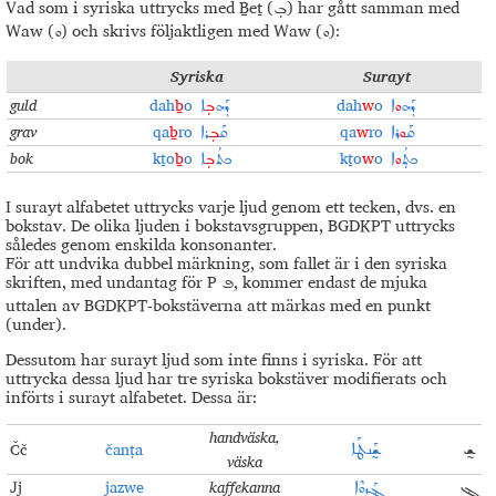
Vad som i syriska uttrycks med Ḇeṯ (
) har gått samman med
ܒܼ
Waw (
) och skrivs följaktligen med Waw (
):
ܘ
ܘ
Syriska
Surayt
guld
dah
ḇ
o
dah
w
o
ܕܰܗ
ܘ
ܐ
ܕܰܗ
ܒܼ
ܐ
grav
qa
ḇ
ro
qa
w
ro
ܩܰ
ܘ
ܪܐ
ܩܰ
ܒܼ
ܪܐ
bok
kṯo
ḇ
o
kṯo
w
o
ܟܬܼܳ
ܘ
ܐ
ܟܬܳ
ܒܼ
ܐ
I surayt alfabetet uttrycks varje ljud genom ett tecken, dvs. en
bokstav. De olika ljuden i bokstavsgruppen, BGDKPT uttrycks
således genom enskilda konsonanter.
För att undvika dubbel märkning, som fallet är i den syriska
skriften, med undantag för P
, kommer endast de mjuka
ܦ
uttalen av BGDKPT-bokstäverna att märkas med en punkt
(under).
Dessutom har surayt ljud som inte finns i syriska. För att
uttrycka dessa ljud har tre syriska bokstäver modifierats och
införts i surayt alfabetet. Dessa är:
handväska,
Čč
čanṭa
ܫ̰
ܫ̰ܰܢܛܰܐ
väska
Jj
jazwe
kaffekanna
ܔ
ܔܰܙܘܶܐ