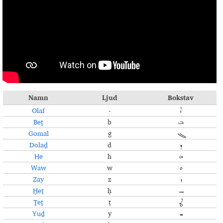
Namn
Ljud
Bokstav
Olaf
-
ܐ
Beṯ
b
ܒ
Gomal
g
ܓ
Dolaḏ
d
ܕ
He
h
ܗ
Waw
w
ܘ
Zay
z
ܙ
Ḥeṯ
ḥ
ܚ
Ṭeṯ
ṭ
ܛ
Yuḏ
y
ܝ