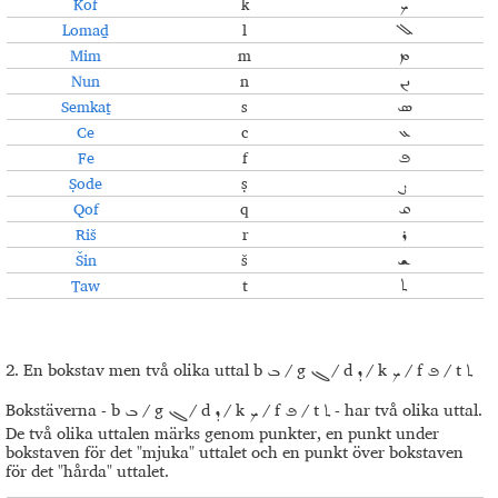
Kof
k
ܟ
Lomaḏ
l
ܠ
Mim
m
ܡ
Nun
n
ܢܢ
Semkaṯ
s
ܣ
Ce
c
ܥ
Fe
f
ܦ
Ṣode
ṣ
ܨ
Qof
q
ܩ
Riš
r
ܪ
Šin
š
ܫ
Taw
t
ܬ
2. En bokstav men två olika uttal b
/ g
/ d
/ k
/ f
/ t
ܬ
ܦ
ܟ
ܕ
ܓ
ܒ
Bokstäverna - b
/ g
/ d
/ k
/ f
/ t
- har två olika uttal.
ܬ
ܦ
ܟ
ܕ
ܓ
ܒ
De två olika uttalen märks genom punkter, en punkt under
bokstaven för det "mjuka" uttalet och en punkt över bokstaven
för det "hårda" uttalet.