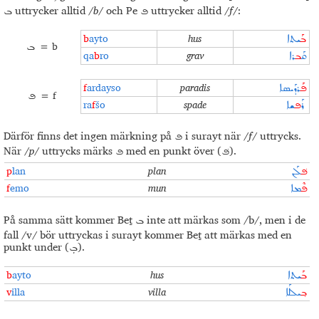
uttrycker alltid /
b
/ och Pe
uttrycker alltid /
f
/:
ܦ
ܒ
b
ayto
hus
ܒܰ
ܝܬܐ
= b
ܒ
qa
b
ro
grav
ܩܰ
ܒ
ܪܐ
f
ardayso
paradis
ܦܰ
ܪܕܰܝܣܐ
= f
ܦ
ra
f
šo
spade
ܪܰ
ܦ
ܫܐ
Därför finns det ingen märkning på
i surayt när /
f
/ uttrycks.
ܦ
När /
p
/ uttrycks märks
med en punkt över (
).
ܦ݁
ܦ
p
lan
plan
ܦ݁
ܠܰܢ
f
emo
mun
ܦܶ
ܡܐ
På samma sätt kommer Beṯ
inte att märkas som /b/, men i de
ܒ
fall /v/ bör uttryckas i surayt kommer Beṯ att märkas med en
punkt under (
).
ܒܼ
b
ayto
hus
ܒܰ
ܝܬܐ
v
illa
villa
ܒ݂
ܝܠܠܰܐ