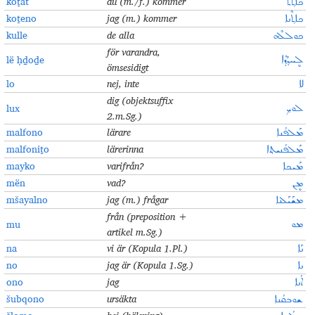
koṯat
du (m./f.) kommer
ܟܐܬ݂ܰܬ
koṯeno
jag (m.) kommer
ܟܐܬ݂ܶܢܐ
kulle
de alla
ܟܘܠܠܶܗ
för varandra,
lë ḥḏoḏe
ܠܷܚܕ݂ܳܕ݂ܶܐ
ömsesidigt
lo
nej, inte
ܠܐ
dig (objektsuffix
lux
ܠܘܟ݂
2.m.Sg.)
malfono
lärare
ܡܰܠܦܳܢܐ
malfoniṯo
lärerinna
ܡܰܠܦܳܢܝܬ݂ܐ
mayko
varifrån
?
ܡܰܝܟܐ
mën
vad?
ܡܷܢ
mšayalno
jag (m.) frågar
ܡܫܰܝܰܠܢܐ
från
(preposition +
mu
ܡܘ
artikel
m.Sg.)
na
vi är
(Kopula 1.Pl.)
ܢܰܐ
no
jag är (Kopula 1.Sg.)
ܢܐ
ono
jag
ܐܳܢܐ
šubqono
ursäkta
ܫܘܒܩܳܢܐ