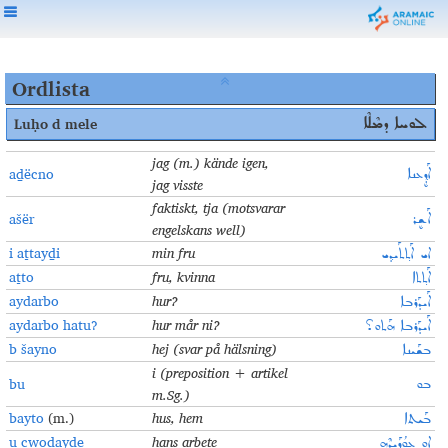
Ordlista
Luḥo d mele
ܠܘܚܐ ܕܡܶܠܶܐ
jag (m.) kände igen,
aḏëcno
ܐܰܕ݂ܷܥܢܐ
jag visste
faktiskt, tja (motsvarar
ašër
ܐܰܫܷܪ
engelskans well)
i aṯtayḏi
min fru
ܐܝ ܐܰܬ݂ܬܰܝܕ݂ܝ
aṯto
fru, kvinna
ܐܰܬ݂ܬܐ
aydarbo
hur
?
ܐܰܝܕܰܪܒܐ
aydarbo hatu?
hur mår ni
?
ܐܰܝܕܰܪܒܐ ܗܰܬܘ؟
b šayno
hej (svar på hälsning)
ܒܫܰܝܢܐ
i (preposition + artikel
bu
ܒܘ
m.Sg.)
bayto
(m.)
hus, hem
ܒܰܝܬܐ
u cwodayḏe
hans arbete
ܐܘ ܥܘܳܕܰܝܕ݂ܶܗ