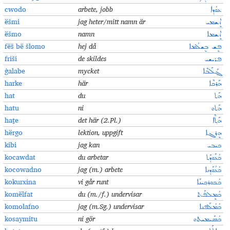
cwodo
arbete, jobb
ܥܘܳܕܐ
ëšmi
jag heter/mitt namn är
ܐܷܫܡܝ
ëšmo
namn
ܐܷܫܡܐ
fëš bë šlomo
hej då
ܦܷܫ ܒܷܫܠܳܡܐ
fri
š
i
de skildes
ܦܪܝܫܝ
ġalabe
mycket
ܓ݂ܰܠܰܒܶܐ
harke
här
ܗܰܪܟܶܐ
hat
du
ܗܰܬ
hatu
ni
ܗܰܬܘ
haṯe
det här
(2.Pl.)
ܗܰܬ݂ܶܐ
hërgo
lektion,
uppgift
ܗܷܪܓܐ
kibi
jag kan
ܟܝܒܝ
kocawdat
du arbetar
ܟܳܥܰܘܕܰܬ
kocowadno
jag (m.) arbete
ܟܳܥܳܘܰܕܢܐ
kokurxina
vi
går runt
ܟܳܟܘܪܟ݂ܝܢܰܐ
komëlfat
du (m./f.)
undervisar
ܟܳܡܷܠܦܰܬ
komolafno
jag (m.Sg.)
undervisar
ܟܳܡܳܠܰܦܢܐ
kosaymitu
ni
gör
ܟܳܣܰܝܡܝܬܘ