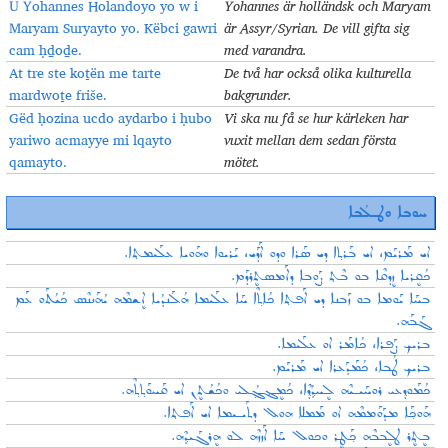
U Yohannes Holandoyo yo w i
Yohannes är holländsk och Maryam
Maryam Suryayto yo. Këbci gawri
är Assyr/Syrian. De vill gifta sig
cam ḥḏoḏe.
med varandra.
At tre ste koṯën me tarte
De två har också olika kulturella
mardwoṯe friše.
bakgrunder.
Gëd ḥozina ucdo aydarbo i ḥubo
Vi ska nu få se hur kärleken har
yariwo acmayye mi lqayto
vuxit mellan dem sedan första
qamayto.
mötet.
ܚܘܒܐ ܘܛـܠܳܒܐ
ܐܝ ܡܰܪܝܰܡ، ܐܝ ܒܰܪܬ݂ܐ ܕܝ ܣܰܪܐ ܘܕܘ ܐܰܕܰܝ، ܝܰܪܝܘܐ ܘܗܰܘܝܐ ܥܠܰܝܡܬ݂ܐ.
ܟܳܩܷܪܝܐ ܙܷܕܩܶܐ ܒܘ ܒܶܬ݂ ܨܰܘܒܐ ܕܐܰܡܣܬܷܪܕܰܡ.
ܒܚܰܐ ܝܰܘܡܐ ܒܘ ܙܰܒܢܐ ܕܝ ܐܰܦܬ݂ܐ ܟܳܐܬ݂ܶܐ ܚܰܐ ܥܠܰܝܡܐ ܗܳܠܰܢܕܳܝܐ ܐܷܫܡܶܗ ܝܳܗܰܢܢܶܣ ܟܳܝܳܬܰܘ ܥܰܡ
ܓܰܒܰܗ.
ܒܪܝܟ݂ ܨܰܦܪܐ، ܟܳܐܡܰܪ ܐܘ ܥܠܰܝܡܐ.
ܒܪܝܟ݂ ܛܳܒܐ، ܟܳܡܰܕܰܥܪܐ ܐܝ ܡܰܪܝܰܡ.
ܟܳܡܰܘܕ݂ܥܝ ܪܘܚܰܝـܝܶܗ ܠܷܚܕ݂ܳܕ݂ܶܐ، ܟܳܡܷܔܓ݂ܳܠܝ ܘܟܳܫܳܬܷܢ ܐܝ ܩܰܚܘܰܬ݂ܬ݂ܶܗ.
ܗܰܘܟ݂ܰܐ ܡܕܰܘܰܡܡܶܗ ܐܘ ܡܰܡܠܐ ܗܘܠ ܕܬܰܝـܝܡܐ ܐܝ ܐܰܦܬ݂ܐ.
ܒܷܬ݂ܷܪ ܛܠܷܒܒܶܗ ܟ݂ܰܛܷܪ ܘܟܘܠ ܚܰܐ ܐܰܙܙܶܗ ܠܘ ܗܷܪܓܰܝܕ݂ܶܗ.