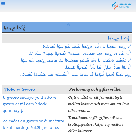
ܛܠܳܒܐ ܘܓܘܳܪܐ
ܛܠܳܒܐ ܘܓܘܳܪܐ
ܐܘ ܓܘܳܪܐ ܫܘܕܳܝܐ ܝܐ ܕܐܰܬ݂ܬܐ ܘܓܰܘܪܐ ܥܰܝܫܝ ܥܰܡ ܚܕ݂ܳܕ݂ܶܐ ܩܳܢܘܢܐܝܬ݂.
ܐܰܥ ܥܰܕܰܬ ܕܘ ܓܘܳܪܐ ܘܕܝ ܡܷܫܬܘܬ݂ܐ ܒܟܘܠ ܡܰܪܕܘܬ݂ܐ ܫܷܟܷܠ ܚܪܶܢܐ ܢܶܐ.
ܐܘ ܝܳܗܰܢܢܶܣ ܗܳܠܰܢܕܳܝܐ ܝܐ ܘܐܝ ܡܰܪܝܰܡ ܣܘܪܝܰܝܬܐ ܝܐ. ܟܐܷܒܥܝ ܓܰܘܪܝ ܥܰܡ ܚܕ݂ܳܕ݂ܶܐ.
ܐܰܬ ܬܪܶܐ ܣܬܶܐ ܟܐܬ݂ܷܢ ܡܶܐ ܬܰܪܬܶܐ ܡܰܪܕܘܳܬ݂ܶܐ ܦܪܝܫܶܐ.
ܓܷܕ ܚܳܙܝܢܰܐ ܐܘܥܕܐ ܐܰܝܕܰܪܒܐ ܐܝ ܚܘܒܐ ܝܰܪܝܘܐ ܐܰܥܡܰܝـܝܶܗ ܡܝ ܠܩܰܝܬܐ ܩܰܡܰܝܬܐ.
Ṭlobo w Gworo
Förlovning och giftermålet
U gworo šudoyo yo d aṯto w
Giftermålet är ett formellt löfte
gawro cayši cam ḥḏoḏe
mellan kvinna och man om att leva
qonunoyiṯ.
tillsammans
.
Traditionerna för giftermål och
Ac cadat du gworo w di mëštuṯo
bröllopsfesten skiljer sig mellan
b kul marduṯo šёkёl ḥreno ne.
olika kulturer.