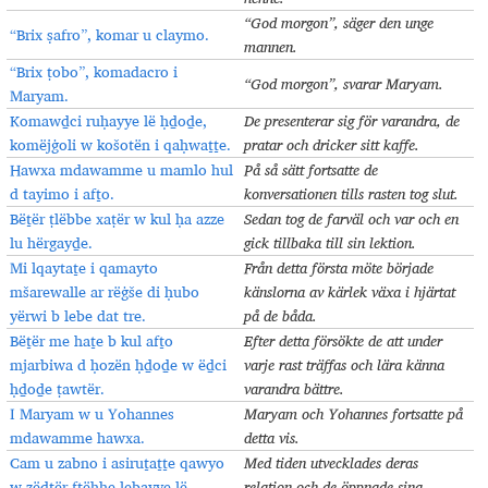
“God morgon”, säger den unge
“Brix ṣafro”, komar u claymo.
mannen.
“Brix ṭobo”, komadacro i
“God morgon”, svarar Maryam.
Maryam.
Komawḏci ruḥayye lë ḥḏoḏe,
De presenterar sig för varandra, de
komëjġoli w košotën i qaḥwaṯṯe.
pratar och dricker sitt kaffe.
Hawxa mdawamme u mamlo hul
På så sätt fortsatte de
d tayimo i afṯo.
konversationen tills rasten tog slut.
Bëṯër ṭlëbbe xaṭër w kul ḥa azze
Sedan tog de farväl och var och en
lu hërgayḏe.
gick tillbaka till sin lektion.
Mi lqaytaṯe i qamayto
Från detta första möte började
mšarewalle ar rëġše di ḥubo
känslorna av kärlek växa i hjärtat
yërwi b lebe dat tre.
på de båda.
Bëṯër me haṯe b kul afṯo
Efter detta försökte de att under
mjarbiwa d ḥozën ḥḏoḏe w ëḏci
varje rast träffas och lära känna
ḥḏoḏe ṭawtër.
varandra bättre.
I Maryam w u Yohannes
Maryam och Yohannes fortsatte på
mdawamme hawxa.
detta vis.
Cam u zabno i asiruṯaṯṯe qawyo
Med tiden utvecklades deras
w zëdtër ftëḥḥe lebayye lë
relation och de öppnade sina