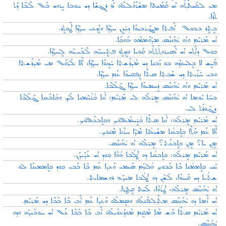
ܡܝ ܠܩܰܝܬܰܬ݂ܶܗ ܐܝ ܩܰܡܰܝܬܐ ܡܫܰܪܶܘܰܠܠܶܗ ܐܰܪ ܪܷܓ݂ܫܶܐ ܕܝ ܚܘܒܐ ܝܷܪܘܝ ܒܰܠ ܠܶܒܶܐ ܕܰܬ
ܬܪܶܐ.
ܒܷܬ݂ܷܪ ܒܟܘܠ ܐܰܦܬ݂ܐ ܡܔܰܪܒܝܘܰܐ ܕܚܳܙܷܢ ܚܕ݂ܳܕ݂ܶܐ ܘܐܷܕ݂ܥܝ ܚܕ݂ܳܕ݂ܶܐ ܛܰܘܬܷܪ.
ܐܝ ܡܰܪܝܰܡ ܘܐܘ ܝܳܗܰܢܢܶܣ ܡܕܰܘܰܡܡܶܗ ܗܰܘܟ݂ܰܐ.
ܟܘܠ ܕܐܰܬ݂ܝ ܐܝ ܐܰܣܝܪܘܬ݂ܰܬ݂ܬ݂ܶܗ ܩܰܘܝܐ ܘܙܷܕܬܷܪ ܦܬܷܚܚܶܗ ܠܶܒܰܝـܝܶܗ ܠܷܚܕ݂ܳܕ݂ܶܐ.
ܦܰܝܷܫ ܠܐ ܒܷܠܚܘܕ݂ܶܗ ܒܘ ܙܰܒܢܐ ܕܝ ܡܰܕܪܰܫܬܐ ܚܳܙܷܢܘܰܐ ܚܕ݂ܳܕ݂ܶܐ، ܐܶܠܐ ܠܰܪܘܰܠ ܡܝ ܡܰܕܪܰܫܬܐ
ܘܒܝ ܚܰܪܰܝܬܐ ܕܝ ܫܰܒܬ݂ܐ ܣܬܶܐ ܢܷܦܩܝܘܰܐ ܥܰܡ ܚܕ݂ܳܕ݂ܶܐ.
ܐܝ ܡܰܪܝܰܡ ܘܐܘ ܝܳܗܰܢܢܶܣ ܪܷܚܡܝܘܰܐ ܚܕ݂ܳܕ݂ܶܐ ܓ݂ܰܠܰܒܶܐ.
ܒܚܰܐ ܝܰܘܡܐ ܐܘ ܝܳܗܰܢܢܶܣ ܡܷܪܠܶܗ ܠܝ ܡܰܪܝܰܡ: ܐܳܢܐ ܟܳܪܳܚܰܡܢܐ ܠܰܟ݂ ܘܟܳܐܒܰܥܢܐ ܓ݂ܰܠܰܒܶܐ
ܕܓܰܘܪܰܬ ܠܝ.
ܐܝ ܡܰܪܝܰܡ ܡܷܪܠܰܗ: ܐܳܢܐ ܣܬܶܐ ܟܳܪܷܚܡܰܠܠܘܟ݂ ܘܟܐܷܒܥܰܠܠܘܟ݂.
ܐܶܠܐ ܥܰܡ ܗܰܬ݂ܶܐ ܟܐܷܒܥܳܢܐ ܡܫܰܝܠܳܢܐ ܡܶܕܶܐ ܚܪܶܢܐ ܡܶܢܘܟ݂.
ܡܷܢ ܝܐ؟ ܡܷܢ ܟܐܷܒܥܰܬ؟ ܡܷܪܠܶܗ ܐܘ ܝܳܗܰܢܢܶܣ.
ܐܝ ܡܰܪܝܰܡ ܡܷܪܠܰܗ: ܟܐܷܒܥܳܢܐ ܕܘ ܛܠܳܒܐ ܗܳܘܶܐ ܟ݂ܘܕ ܐܝ ܥܰܕܰܝܕ݂ܰܢ.
ܝܰܢܝ ܟܐܷܡܡܳܢܐ ܒܶܐ ܒܰܒܘܟ݂ ܟܳܠܳܙܰܡ ܣܰܝܡܝ ܘܰܥܕܐ ܥܰܡ ܒܶܐ ܒܰܒܝ ܟ݂ܘܕ ܟܐܷܡܡܝܢܰܐ ܠܘ
ܫܬܳܝܐ ܕܝ ܩܰܚܘܰܐ، ܠܰܫܰܢ ܕܘ ܛܠܳܒܐ ܡܝܕ݂ܰܥ ܪܘܫܡܐܝܬ݂.
ܐܘ ܝܳܗܰܢܢܶܣ ܡܷܪܠܶܗ، ܛܪܳܘܶܐ، ܠܰܝܬ ܩܷܛܪܐ.
ܐܝ ܐܶܡܐ ܕܘ ܝܳܗܰܢܢܶܣ ܡܬܰܠܦܰܢܠܰܗ ܘܣܷܡܠܰܗ ܘܰܥܕܐ ܥܰܡ ܐܰܒ ܒܶܐ ܒܰܒܶܐ ܕܝ ܡܰܪܝܰܡ.
ܐܝ ܡܰܪܝܰܡ ܣܬܶܐ ܗܶܫ ܡܶܐ ܡܶܩܷܡ ܡܰܘܕ݂ܰܥܘܰܝܠܰܗ ܐܰܒ ܒܶܐ ܒܰܒܶܐ ܥܰܠ‌ ܐܝ ܚܘܒܰܝܕ݂ܰܗ ܘܕܘ
ܝܳܗܰܢܢܶܣ.