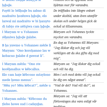
ḥḏoḏe.
hjärtan mer för varandra.
Fayëš lo bёlḥuḏe bu zabno di
De träffades inte längre enbart
madrašto ḥozënwa ḥḏoḏe, elo
under skoltid, utan även utanför
larwal mi madrašto w bi ḥarayto
skolan och under helgen gick de
di šabṯo ste nëfqiwa cam ḥḏoḏe.
också ut tillsammans.
I Maryam w u Yohannes
Maryam och Yohannes tyckte
rёḥmiwa ḥḏoḏe ġalabe.
mycket om varandra.
En dag sa Yohannes till Maryam:
B ḥa yawmo u Yohannes mërle li
“Jag älskar dig och jag vill
Maryam: “Ono koroḥamno lax w
verkligen att du ska gifta dig med
kobacno ġalabe d gawrat li”.
mig”.
I Maryam mërla: “Ono ste
Maryam sa: “Jag älskar dig också
korëḥmallux w kёbcallux.
och vill ha dig.
Elo cam haṯe këbcono mšaylono
Men i och med detta vill jag också
mede ḥreno menux”.
be dig om något annat”.
“Mën yo? Mën këbcat?”, mërle u
“Vad är det? Vad vill du?”, sa
Yohannes.
Yohannes.
Maryam sa: “Jag vill att
I Maryam mërla: “Këbcono du
förlovningen ska vara enligt vår
ṭlobo howe xud i cadayḏan.
tradition.