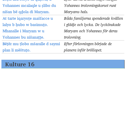
Yohannes mcalaqle u ṣlibo du
Yohannes trolovningskorset runt
nišan bë qḏola di Maryam.
Maryams hals.
At tarte iqaryoṯe mašfacce u
Båda familjerna spenderade kvällen
lalyo b ḥubo w basimuṯo.
i glädje och lycka. De lyckönskade
Mhanalle i Maryam w u
Maryam och Yohannes för deras
Yohannes bu nišanaṯṯe.
trolovning.
Bëṯër mu ṭlobo mšaralle d saymi
Efter förlovningen började de
plan li mëštuṯo.
planera inför bröllopet.
Kulture 16
Gifta
På bara ett par decennier har traditionerna kring giftermål
förändrats mycket sedan Assyrier/Syrianer etablerat sig i
västvärlden. I Turabdin gifte folk sig vid en väldigt ung ålder,
innan de fyllt arton år. Utöver detta var äktenskapen ofta
arrangerade. Däremot förekom det även fall där par rymde och
gifte sig, mot deras föräldrars vilja och samtycke.