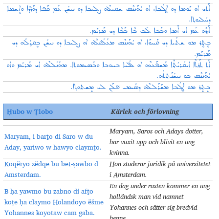
ܐܰܬ݂ܝ ܐܘ ܝܰܘܡܐ ܕܘ ܛܠܳܒܐ، ܐܘ ܝܳܗܰܢܢܶܣ ܫܩܝܠܶܗ ܨܠܝܒܐ ܕܘ ܢܝܫܰܢ ܥܰܡ ܟܰܦܐ ܕܘܰܪܕܶܐ ܘܐܷܫܡܐ
ܕܚܰܠܝܘܬ݂ܐ.
ܐܰܙܙܶܗ ܥܰܡ ܐܝ ܐܶܡܐ ܘܒܰܒܐ ܠܰܒ ܒܶܐ ܒܰܒܶܐ ܕܝ ܡܰܪܝܰܡ.
ܒܷܬ݂ܷܪ ܡܘ ܫܬܳܝܐ ܕܝ ܩܰܚܘܰܐ، ܐܘ ܝܳܗܰܢܢܶܣ ܡܥܰܠܰܩܠܶܗ ܐܘ ܨܠܝܒܐ ܕܘ ܢܝܫܰܢ ܒܷܩܕ݂ܳܠܰܗ ܕܝ
ܡܰܪܝܰܡ.
ܐܰܬ ܬܰܪܬܶܐ ܐܝܩܰܪܝܳܬ݂ܶܐ ܡܰܫܦܰܥܥܶܗ ܐܘ ܠܰܠܝܐ ܒܚܘܒܐ ܘܒܰܣܝܡܘܬ݂ܐ. ܡܗܰܢܰܠܠܶܗ ܐܝ ܡܰܪܝܰܡ ܘܐܘ
ܝܳܗܰܢܢܶܣ ܒܘ ܢܝܫܰܢܰܬ݂ܬ݂ܳܗ.
ܒܷܬ݂ܷܪ ܡܘ ܛܠܳܒܐ ܡܫܰܪܰܠܠܶܗ ܕܣܰܝܡܝ ܦ݁ܠܰܢ ܠܝ ܡܷܫܬܘܬ݂ܐ.
Ḥubo w Ṭlobo
Kärlek och förlovning
Maryam, Saros och Adays dotter,
Maryam, i barṯo di Saro w du
har vuxit upp och blivit en ung
Aday, yariwo w hawyo claymṯo.
kvinna.
Koqëryo zëdqe bu beṯ-ṣawbo d
Hon studerar juridik på universitetet
Amsterdam.
i Amsterdam.
En dag under rasten kommer en ung
B ḥa yawmo bu zabno di afṯo
holländsk man vid namnet
koṯe ḥa claymo Holandoyo ëšme
Yohannes och sätter sig bredvid
Yohannes koyotaw cam gaba.
henne.