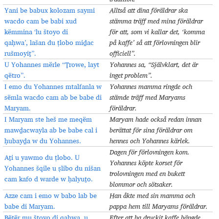
Yani be babux kolozam saymi
Alltså att dina föräldrar ska
wacdo cam be babi xud
stämma träff med mina föräldrar
këmmina ‘lu štoyo di
för att, som vi kallar det, ‘komma
qaḥwa’, lašan du ṭlobo miḏac
på kaffe’ så att förlovningen blir
rušmoyiṯ”.
officiell”.
U Yohannes mërle “Ṭrowe, layt
Yohannes sa, “Självklart, det är
qëtro”.
inget problem”.
I emo du Yohannes mtalfanla w
Yohannes mamma ringde och
sëmla wacdo cam ab be babe di
stämde träff med Maryams
Maryam.
föräldrar.
I Maryam ste heš me meqëm
Maryam hade också redan innan
mawḏacwayla ab be babe cal i
berättat för sina föräldrar om
ḥubayḏa w du Yohannes.
hennes och Yohannes kärlek.
Dagen för förlovningen kom.
Aṯi u yawmo du ṭlobo. U
Yohannes köpte korset för
Yohannes šqile u ṣlibo du nišan
trolovningen med en bukett
cam kafo d warde w ḥalyuṯo.
blommor och sötsaker.
Azze cam i emo w babo lab be
Han åkte med sin mamma och
babe di Maryam.
pappa hem till Maryams föräldrar.
Bëṯër mu štoyo di qaḥwa, u
Efter att ha druckit kaffe hängde