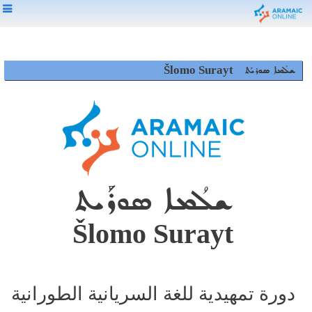
Šlomo Surayt
ܫܠܳܡܐ ܣܘܪܝܰܬ
ܫܠܳܡܐ ܣܘܪܰܝܬ
Šlomo Surayt
دورة تمهيدية للغة السريانية الطورانية