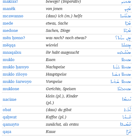
makrax!
bewege! (Imperativ)
ܡܰܟܪܰܟ݂
manëk
von jenen
ܡܰܢܷܟ
mcawanno
(dass) ich (m.) helfe
ܡܥܰܘܰܢܢܐ
mede
etwas, Sache
ܡܶܕܶܐ
medone
Sachen, Dinge
ܡܶܕܳܢܶܐ
mën ḥreno?
was noch? noch etwas?
ܡܷܢ ܚܪܶܢܐ؟
mëqqa
wieviel
ܡܷܩܩܰܐ
mnaqalxu
ihr habt ausgesucht
ܡܢܰܩܰܠܟ݂ܘ
muklo
Essen
ܡܘܟܠܐ
muklo ḥaroyo
Nachspeise
ܡܘܟܠܐ ܚܰܪܳܝܐ
muklo rišoyo
Hauptspeise
ܡܘܟܠܐ ܪܝܫܳܝܐ
muklo šarwoyo
Vorspeise
ܡܘܟܠܐ ܫܰܪܘܳܝܐ
muklone
Gerichte, Speisen
ܡܘܟܠܳܢܶܐ
klein (pl.), Kinder
nacime
ܢܰܥܝܡܶܐ
(pl.)
obat
(dass) du gibst
ܐܳܒܰܬ
qaḥwat
Kaffee (pl.)
ܩܰܚܘܰܬ
qamayto
zunächst, als erstes
ܩܰܡܰܝܬܐ
qaṣa
Kasse
ܩܰܨܰܐ