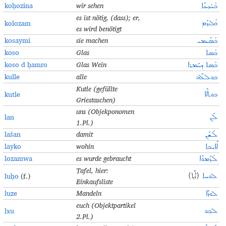
koḥozina
wir sehen
ܟܳܚܳܙܝܢܰܐ
es ist nötig, (dass); er,
kolozam
ܟܳܠܳܙܰܡ
es wird benötigt
kosaymi
sie machen
ܟܳܣܰܝܡܝ
koso
Glas
ܟܳܣܐ
koso d ḥamro
Glas Wein
ܟܳܣܐ ܕܚܰܡܪܐ
kulle
alle
ܟܘܠܠܶܗ
Kutle (gefüllte
kutle
ܟܘܬܠܶܐ
Griestaschen)
uns (Objekponomen
lan
ܠܰܢ
1.Pl.)
lašan
damit
ܠܰܫܰܢ
layko
wohin
ܠܰܐܝܟܐ
lozamwa
es wurde gebraucht
ܠܳܙܰܡܘܰܐ
Tafel, hier:
luḥo
(f.)
ܠܘܚܐ
(ܐܰܬ݂)
Einkaufsliste
luze
Mandeln
ܠܘܙܶܐ
euch
(Objektpartikel
lxu
ܠܟ݂ܘ
2.Pl.)