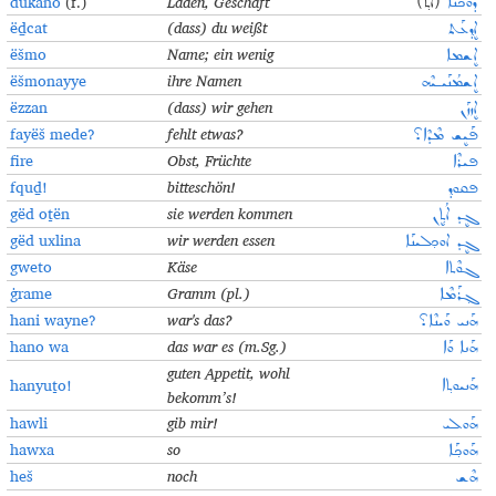
dukano
(f.)
Laden, Geschäft
ܕܘܟܰܢܐ
(ܐܰܬ݂)
ëḏcat
(dass) du weißt
ܐܷܕ݂ܥܰܬ
ëšmo
Name; ein wenig
ܐܷܫܡܐ
ëšmonayye
ihre Namen
ܐܷܫܡܳܢܰܝـܝܶܗ
ëzzan
(dass) wir gehen
ܐܷܙܙܰܢ
fayëš mede?
fehlt etwas?
ܦܰܝܷܫ ܡܶܕܶܐ؟
fire
Obst, Früchte
ܦܝܪܶܐ
fquḏ!
bitteschön!
ܦܩܘܕ݂
gëd oṯën
sie werden kommen
ܓܷܕ ܐܳܬ݂ܷܢ
gëd uxlina
wir werden essen
ܓܷܕ ܐܘܟ݂ܠܝܢܰܐ
gweto
Käse
ܓܘܶܬܐ
ġrame
Gramm (pl.)
ܓ݂ܪܰܡܶܐ
hani wayne?
war's das?
ܗܰܢܝ ܘܰܝܢܶܐ؟
hano wa
das war es (m.Sg.)
ܗܰܢܐ ܘܰܐ
guten Appetit, wohl
hanyuṯo!
ܗܰܢܝܘܬ݂ܐ
bekomm’s!
hawli
gib mir!
ܗܰܘܠܝ
hawxa
so
ܗܰܘܟ݂ܰܐ
heš
noch
ܗܶܫ