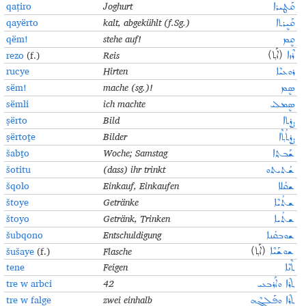
qaṭiro
Joghurt
ܩܰܛܝܪܐ
qayërto
kalt, abgekühlt (f.Sg.)
ܩܰܝܷܪܬܐ
qëm!
stehe auf!
ܩܷܡ
rezo
(f.)
Reis
ܪܶܙܐ
(ܐܰܬ݂)
rucye
Hirten
ܪܘܥܝܶܐ
sëm!
mache (sg.)!
ܣܷܡ
sëmli
ich machte
ܣܷܡܠܝ
ṣërto
Bild
ܨܷܪܬܐ
ṣërtoṯe
Bilder
ܨܷܪܬܳܬ݂ܶܐ
šabṯo
Woche; Samstag
ܫܰܒܬ݂ܐ
šotitu
(dass) ihr trinkt
ܫܳܬܝܬܘ
šqolo
Einkauf, Einkaufen
ܫܩܳܠܐ
štoye
Getränke
ܫܬܳܝܶܐ
štoyo
Getränk, Trinken
ܫܬܳܝܐ
šubqono
Entschuldigung
ܫܘܒܩܳܢܐ
šušaye
(f.)
Flasche
ܫܘܫܰܝܶܐ
(ܐܰܬ݂)
tene
Feigen
ܬܶܢܶܐ
tre w arbci
42
ܬܪܶܐ ܘܐܰܪܒܥܝ
tre w falge
zwei einhalb
ܬܪܶܐ ܘܦܰܠܓܶܗ