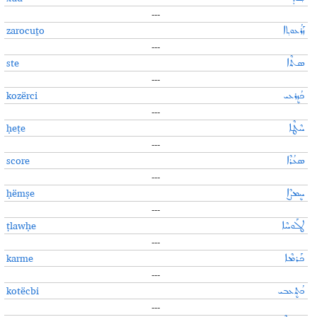
---
zarocuṯo
ܙܰܪܳܥܘܬ݂ܐ
---
ste
ܣܬܶܐ
---
kozërci
ܟܳܙܷܪܥܝ
---
ḥeṭe
ܚܶܛܶܐ
---
score
ܣܥܳܪܶܐ
---
ḥëmṣe
ܚܷܡܨܶܐ
---
ṭlawḥe
ܛܠܰܘܚܶܐ
---
karme
ܟܰܪܡܶܐ
---
kotëcbi
ܟܳܬܷܥܒܝ
---