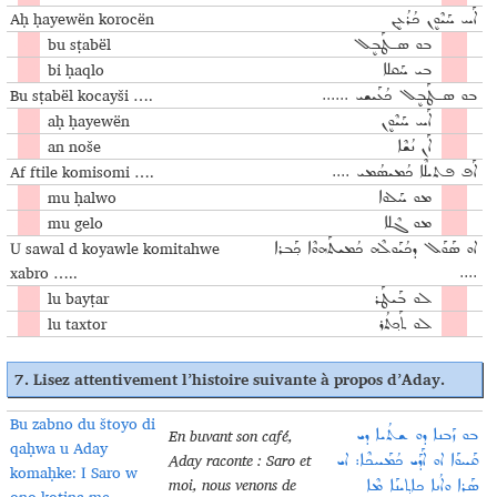
Aḥ ḥayewën korocën
ܐܰܚ ܚܰܝܶܘܷܢ ܟܳܪܳܥܷܢ
bu sṭabël
ܒܘ ܣـܛܰܒܷܠ
bi ḥaqlo
ܒܝ ܚܰܩܠܐ
Bu sṭabël kocayši ….
ܒܘ ܣـܛܰܒܷܠ ܟܳܥܰܝܫܝ ......
aḥ ḥayewën
ܐܰܚ ܚܰܝܶܘܷܢ
an noše
ܐܰܢ ܢܳܫܶܐ
Af ftile komisomi ….
ܐܰܦ ܦܬܝܠܶܐ ܟܳܡܝܣܳܡܝ ....
mu ḥalwo
ܡܘ ܚܰܠܘܐ
mu gelo
ܡܘ ܓܶܠܐ
U sawal d koyawle komitahwe
ܐܘ ܣܰܘܰܠ ܕܟܳܝܰܘܠܶܗ ܟܳܡܝܬܰܗܘܶܐ ܟ݂ܰܒܪܐ
xabro …..
....
lu bayṭar
ܠܘ ܒܰܝܛܰܪ
lu taxtor
ܠܘ ܬܰܟ݂ܬܳܪ
7.
Lisez attentivement l’histoire suivante à propos d’Aday
.
Bu zabno du štoyo di
En buvant son café,
ܒܘ ܙܰܒܢܐ ܕܘ ܫܬܳܝܐ ܕܝ
qaḥwa u Aday
Aday raconte : Saro et
ܩܰܚܘܰܐ ܐܘ ܐܰܕܰܝ ܟܳܡܰܚܟܶܐ: ܐܝ
komaḥke: I Saro w
moi, nous venons de
ܣܰܪܐ ܘܐܳܢܐ ܟܐܬ݂ܝܢܰܐ ܡܶܐ
ono koṯina me