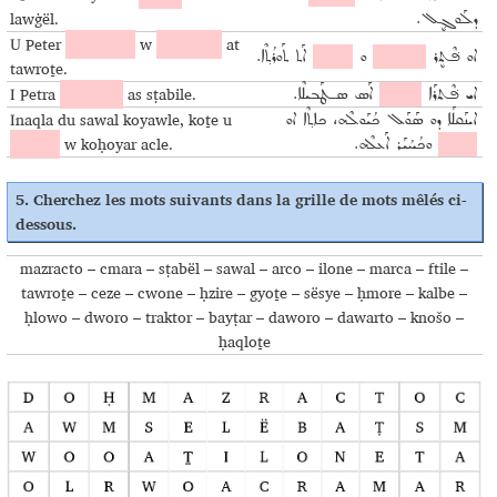
lawġël.
ܕܠܰܘܓ݂ܷܠ.
U Peter
komaclaf
w
koḥolaw
at
ܐܘ ܦ݁ܶܬܷܪ
ܟܳܡܰܥܠܰܦ
ܘ
ܟܳܚܳܠܰܘ
ܐܰܬ ܬܰܘܪܳܬ݂ܶܐ.
tawroṯe.
I Petra
kokënšo
as sṭabile.
ܐܝ ܦ݁ܶܬܪܰܐ
ܟܳܟܷܢܫܐ
ܐܰܣ ܣـܛܰܒܝܠܶܐ.
Inaqla du sawal koyawle, koṯe u
ܐܝܢܰܩܠܰܐ ܕܘ ܣܰܘܰܠ ܟܳܝܰܘܠܶܗ، ܟܐܬ݂ܶܐ ܐܘ
bayṭar
w koḥoyar acle.
ܒܰܝܛܰܪ
ܘܟܳܚܳܝܰܪ ܐܰܥܠܶܗ.
5.
Cherchez les mots suivants dans la grille de mots mêlés ci-
dessous
.
mazracto – cmara – sṭabël – sawal – arco – ilone – marca – ftile –
tawroṯe – ceze – cwone – ḥzire – gyoṯe – sësye – ḥmore – kalbe –
ḥlowo – dworo – traktor – bayṭar – daworo – dawarto – knošo –
ḥaqloṯe