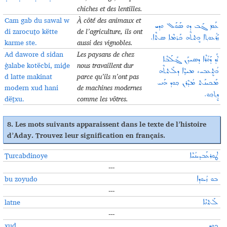
chiches et des lentilles
.
Cam gab du sawal w
À côté des animaux et
ܥܰܡ ܓܰܒ ܕܘ ܣܰܘܰܠ ܘܕܝ
di zarocuṯo këtte
de l’agriculture, ils ont
ܙܰܪܳܥܘܬ݂ܐ ܟܷܬܬܶܗ ܟܰܪܡܶܐ ܣܬܶܐ.
karme ste.
aussi des vignobles
.
Ad dawore d sidan
Les paysans de chez
ܐܰܕ ܕܰܘܳܪܶܐ ܕܣܝܕܰܢ ܓ݂ܰܠܰܒܶܐ
ġalabe kotëcbi, miḏe
nous travaillent dur
ܟܳܬܷܥܒܝ، ܡܝܕ݂ܶܐ ܕܠܰܬܬܶܗ
d latte makinat
parce qu’ils n’ont pas
ܡܰܟܝܢܰܬ ܡܳܕܶܪܢ ܟ݂ܘܕ ܗܰܢܝ
modern xud hani
de machines modernes
ܕܷܬ݂ܟ݂ܘ.
dëṯxu.
comme les vôtres
.
8.
Les mots suivants apparaissent dans le texte de l’histoire
d’Aday. Trouvez leur signification en français
.
Ṭurcabdinoye
ܛܘܪܥܰܒܕܝܢܳܝܶܐ
---
bu zoyudo
ܒܘ ܙܳܝܘܕܐ
---
latne
ܠܰܬܢܶܐ
---
xud
ܟ݂ܘܕ