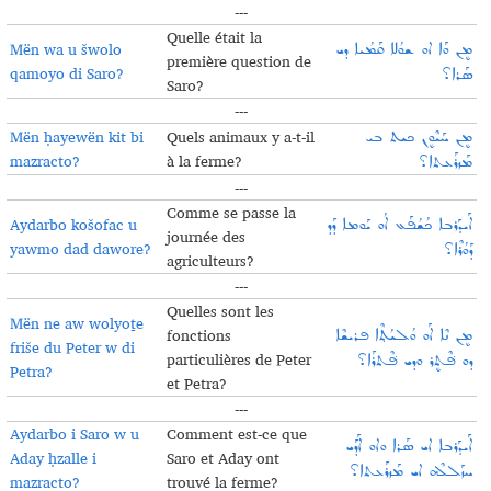
---
Quelle était la
Mën wa u šwolo
ܡܷܢ ܘܰܐ ܐܘ ܫܘܳܠܐ ܩܰܡܳܝܐ ܕܝ
première question de
qamoyo di Saro?
ܣܰܪܐ؟
Saro?
---
Mën ḥayewën kit bi
Quels animaux y a-t-il
ܡܷܢ ܚܰܝܶܘܷܢ ܟܝܬ ܒܝ
mazracto?
à la ferme?
ܡܰܙܪܰܥܬܐ؟
---
Comme se passe la
Aydarbo košofac u
ܐܰܝܕܰܪܒܐ ܟܳܫܳܦܰܥ ܐܳܘ ܝܰܘܡܐ ܕܰܕ
journée des
yawmo dad dawore?
ܕܰܘܳܪܶܐ؟
agriculteurs
?
---
Quelles sont les
Mën ne aw wolyoṯe
fonctions
ܡܷܢ ܢܶܐ ܐܰܘ ܘܳܠܝܳܬ݂ܶܐ ܦܪܝܫܶܐ
friše du Peter w di
particulières de Peter
ܕܘ ܦ݁ܶܬܷܪ ܘܕܝ ܦ݁ܶܬܪܰܐ؟
Petra?
et Petra?
---
Aydarbo i Saro w u
Comment est-ce que
ܐܰܝܕܰܪܒܐ ܐܝ ܣܰܪܐ ܘܐܘ ܐܰܕܰܝ
Aday ḥzalle i
Saro et Aday ont
ܚܙܰܠܠܶܗ ܐܝ ܡܰܙܪܰܥܬܐ؟
mazracto?
trouvé la ferme?