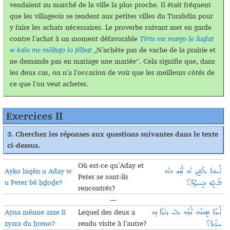
vendaient au marché de la ville la plus proche. Il était fréquent
que les villageois se rendent aux petites villes du Turabdin pour
y faire les achats nécessaires. Le proverbe suivant met en garde
contre l’achat à un moment défavorable
Tërto me margo lo šuqlat
w kalo me mëštuṯo lo ṭëlbat
„N’achète pas de vache de la prairie et
ne demande pas en mariage une mariée“. Cela signifie que, dans
les deux cas, on n’a l’occasion de voir que les meilleurs côtés de
ce que l’on veut acheter.
Exercices II
3.
Cherchez les réponses aux questions suivantes dans le texte
ci-dessus
.
Où est-ce qu’Aday et
Ayko laqën u Aday w
ܐܰܝܟܐ ܠܰܩܷܢ ܐܘ ܐܰܕܰܝ ܘܐܘ
Peter se sont-ils
u Peter bë ḥḏoḏe?
ܦ݁ܶܬܷܪ ܒܷܚܕ݂ܳܕ݂ܶܐ؟
rencontrés?
---
Ayna mënne azze li
Lequel des deux a
ܐܰܝܢܰܐ ܡܷܢܢܶܗ ܐܰܙܙܶܗ ܠܝ ܙܝܰܪܰܐ ܕܘ
zyara du ḥreno?
rendu visite à l’autre?
ܚܪܶܢܐ؟