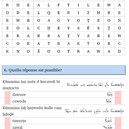
6.
Quelle réponse est possible
?
Këmmina lan noše d kocawdi bi
ܟܐܷܡܡܝܢܰܐ ܠܰܢ ܢܳܫܶܐ ܕܟܳܥܰܘܕܝ ܒܝ ܡܰܙܪܰܥܬܐ
mazracto
dawore
ܕܰܘܳܪܶܐ
cawode
ܥܰܘܳܕܶܐ
Këmmina laḥ ḥayewën kulle cam
ܟܐܷܡܡܝܢܰܐ ܠܰܚ ܚܰܝܶܘܷܢ ܟܘܠܠܶܗ ܥܰܡ ܚܕ݂ܳܕ݂ܶܐ
ḥḏoḏe
tawroṯe
ܬܰܘܪܳܬ݂ܶܐ
sawal
ܣܰܘܰܠ