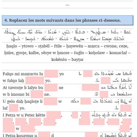
---
4.
Replacez les mots suivants dans les phrases ci-dessous
.
ܚܰܩܠܐ - ܝܬܳܘܐ - ܣـܛܰܒܷܠ - ܦܬܝܠܶܐ - ܚܰܝܶܘܷܢ - ܡܰܪܥܰܐ - ܥܘܳܢܶܐ، ܥܶܙܶܐ، ܚܙܝܪܶܐ، ܓܝܳܬ݂ܶܐ،
ܟܰܠܒܶܐ، ܣܷܣܝܶܐ ܘܚܡܳܪܶܐ - ܫܘܓ݂ܠܐ - ܟܳܚܳܠܰܘ - ܟܳܡܰܥܠܰܦ - ܟܳܟܷܢܫܐ - ܒܰܝܛܰܪ
ḥaqlo – ytowo – sṭabël – ftile – ḥayewën – marca – cwone, ceze,
ḥzire, gyoṯe, kalbe, sësye w ḥmore – šuġlo – koḥolaw – komaclaf –
kokënšo – bayṭar
Falqo mi mazracto lu
ytowo
yo
ܦܰܠܩܐ ܡܝ ܡܰܙܪܰܥܬܐ ܠܘ
ܝܬܳܘܐ
ܝܐ
w falqo laḥ
ḥayewën
yo.
ܘܦܰܠܩܐ ܠܰܚ
ܚܰܝܶܘܷܢ
ܝܐ.
At tawroṯe b lalyo bu
sṭabël
ne
ܐܰܬ ܬܰܘܪܳܬ݂ܶܐ ܒܠܰܠܝܐ ܒܘ
ܣـܛܰܒܷܠ
w b imomo bi
ḥaqlo
ne.
ܘܒܐܝܡܳܡܐ ܒܝ
ܚܰܩܠܐ
ܢܶܐ.
U gelo daḥ ḥaqloṯe li
marca
w
ܐܘ ܓܶܠܐ ܕܰܚ ܚܰܩܠܳܬ݂ܶܐ ܠܝ
ܡܰܪܥܰܐ
ܘܠܰܦ
laf
ftile
yo.
ܦܬܝܠܶܐ
ܝܐ.
I Petra w u Peter këtte
cwone
,
،
ܥܶܙܶܐ
،
ܥܘܳܢܶܐ
ܐܝ ܦ݁ܶܬܪܰܐ ܘܐܘ ܦ݁ܶܬܷܪ ܟܷܬܬܶܗ
ceze
,
ḥzire
,
gyoṯe
,
kalbe
,
ܣܷܣܝܶܐ
،
ܟܰܠܒܶܐ
،
ܓܝܳܬ݂ܶܐ
،
ܚܙܝܪܶܐ
sësye
w
ḥmore
.
.
ܚܡܳܪܶܐ
ܘ
I Petra kosaymo u
šuġlo
d
ܐܝ ܦ݁ܶܬܪܰܐ ܟܳܣܰܝܡܐ ܐܘ
ܫܘܓ݂ܠܐ