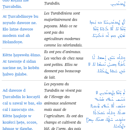
Turabdin
.
ܛܘܪܥܰܒܕܝܢ.
Ṭurcabdin.
Les Turabdiniens sont
At Ṭurcabdinoye bu
majoritairement des
zoyudo dawore ne.
ܐܰܛ ܛܘܪܥܰܒܕܝܢܳܝܶܐ ܒܘ ܙܳܝܘܕܐ
paysans. Mais ce ne
Elo latne dawore
ܕܰܘܳܪܶܐ ܢܶܐ. ܐܶܠܐ ܠܰܬܢܶܐ ܕܰܘܳܪܶܐ
sont pas des
modern xud ah
ܡܳܕܶܪܢ ܟ݂ܘܕ ܐܰܗ ܗܳܠܰܢܕܳܝܶܐ.
agriculteurs modernes
Holandoye.
comme les néerlandais
.
Ils ont peu d’animaux.
Këtte ḥayewën ëšmo.
Les vaches de chez nous
ܟܷܬܬܶܗ ܚܰܝܶܘܷܢ ܐܷܫܡܐ. ܐܰܬ
At tawroṯe d sidan
sont petites. Elles ne
ܬܰܘܪܳܬ݂ܶܐ ܕܣܝܕܰܢ ܢܰܥܝܡܶܐ ܢܶܐ. ܠܐ
nacime ne, lo kobën
donnent pas beaucoup
ܟܳܒܷܢ ܚܰܠܘܐ ܓ݂ܰܠܰܒܶܐ.
ḥalwo ġalabe.
de lait
.
Les paysans du
Ad dawore d
Turabdin ne vivent pas
ܐܰܕ ܕܰܘܳܪܶܐ ܕܛܘܪܥܰܒܕܝܢ ܠܐ
Ṭurcabdin lo kocayši
de l’élevage des
ܟܳܥܰܝܫܝ ܥܰܠ ܐܘ ܣܰܘܰܠ
cal u sawal w bas, elo
animaux seulement
ܘܒܰܣ، ܐܶܠܐ ܥܰܠ ܐܝ ܙܰܪܳܥܘܬ݂ܐ
cal i zarocuṯo ste.
mais aussi de
ܣܬܶܐ. ܟܷܬܬܶܗ ܚܰܩܠܳܬ݂ܶܐ
Këtte ḥaqloṯe w
l’agriculture. Ils ont des
ܘܟܳܙܷܪܥܝ ܚܶܛܶܐ، ܣܥܳܪܶܐ، ܚܷܡܨܶܐ
kozërci ḥeṭe, score,
champs et cultivent du
ܘܛܠܰܘܚܶܐ.
ḥëmṣe w ṭlawḥe.
blé, de l’orge, des pois